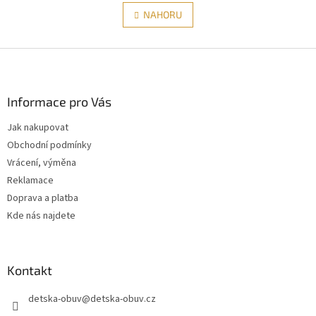
v
á
l
NAHORU
n
á
k
d
o
v
Z
a
á
c
á
n
í
p
í
p
a
Informace pro Vás
r
t
v
Jak nakupovat
í
k
Obchodní podmínky
y
v
Vrácení, výměna
ý
Reklamace
p
Doprava a platba
i
s
Kde nás najdete
u
Kontakt
detska-obuv
@
detska-obuv.cz