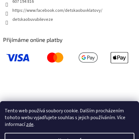
607 194 816
https://www.facebook.com/detskaobuvklatovy/
detskaobuvubileveze
Přijímáme online platby
Tento web používá soubory cookie. Dalším procházením
tohoto webu vyjadřujete souhlas s jejich používáním. Více
informací
zde
.
Vytvořil Shoptet