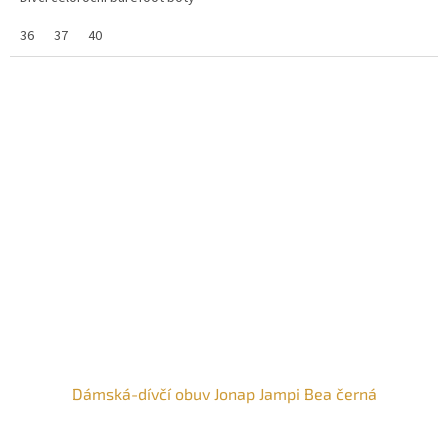
z
5
36
37
40
hvězdiček.
Dámská-dívčí obuv Jonap Jampi Bea černá