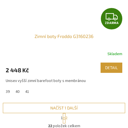
Z
ZDARMA
D
Zimní boty Froddo G3160236
A
R
Skladem
M
DETAIL
2 448 Kč
A
Unisex vyšší zimní barefoot boty s membránou
39
40
41
NAČÍST 1 DALŠÍ
S
1
2
t
O
r
22
položek celkem