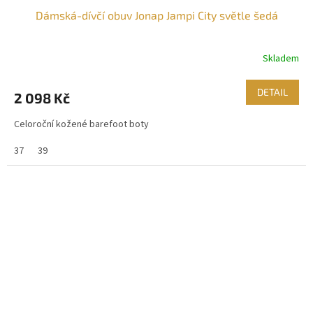
Dámská-dívčí obuv Jonap Jampi City světle šedá
A
R
Skladem
M
DETAIL
2 098 Kč
A
Celoroční kožené barefoot boty
37
39