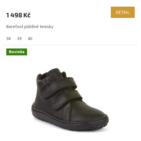
DETAIL
1 498 Kč
Barefoot plátěné tenisky
38
39
40
Novinka