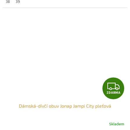
38
39
Z
ZDARMA
D
Dámská-dívčí obuv Jonap Jampi City pleťová
A
R
Skladem