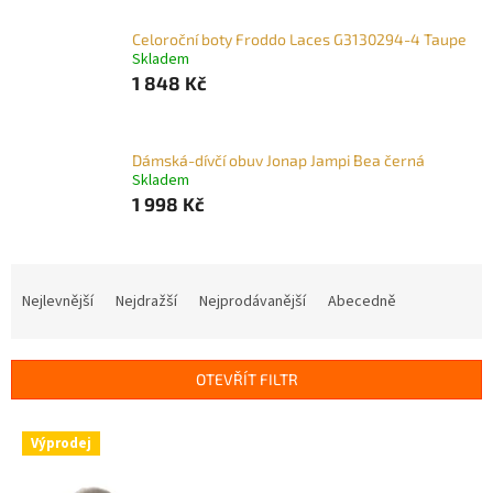
Celoroční boty Froddo Laces G3130294-4 Taupe
Skladem
1 848 Kč
Dámská-dívčí obuv Jonap Jampi Bea černá
Skladem
1 998 Kč
Ř
a
Nejlevnější
Nejdražší
Nejprodávanější
Abecedně
z
e
n
OTEVŘÍT FILTR
í
p
V
r
Výprodej
ý
o
p