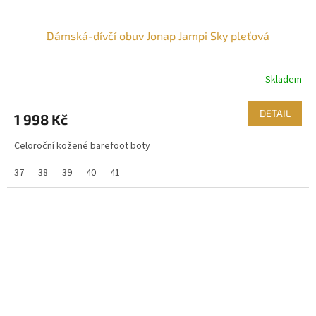
Dámská-dívčí obuv Jonap Jampi Sky pleťová
Skladem
DETAIL
1 998 Kč
Celoroční kožené barefoot boty
37
38
39
40
41