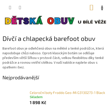
Přejít
NÁKUP
na
obsah
KOŠÍK
Dívčí a chlapecká barefoot obuv
Barefoot obuv je odlehčená obuv na měkké a tenké podrážce, která
napodobuje chůzi naboso. Oproti klasickým botám se odlišuje
především větší šířkou v prstové části, velkou flexibilitou díky tenké
podrážce a rovnou vnitřní stélkou. V naší nabídce najdete obuv s
opatkem i bez.
Nejprodávanější
Celoroční boty Froddo Geo-Mi G3130273-1 Black
Skladem
1 898 Kč