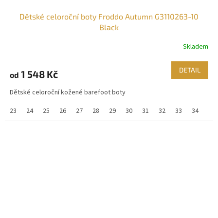
Dětské celoroční boty Froddo Autumn G3110263-10
Black
Skladem
DETAIL
1 548 Kč
od
Dětské celoroční kožené barefoot boty
23
24
25
26
27
28
29
30
31
32
33
34
35