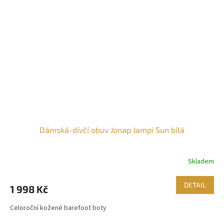
Dámská-dívčí obuv Jonap Jampi Sun bílá
Skladem
DETAIL
1 998 Kč
Celoroční kožené barefoot boty