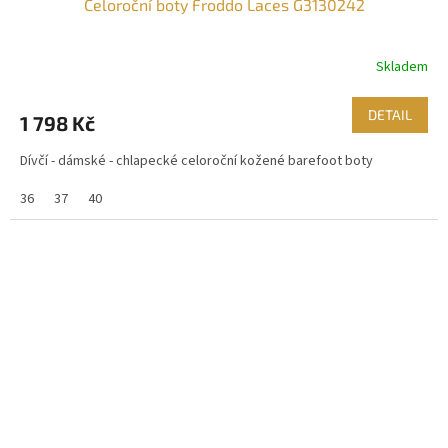
Celoroční boty Froddo Laces G3130242
Skladem
DETAIL
1 798 Kč
Dívčí - dámské - chlapecké celoroční kožené barefoot boty
36
37
40