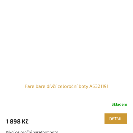
Fare bare dívčí celoroční boty A5321191
Skladem
Průměrné
hodnocení
produktu
DETAIL
1 898 Kč
je
3,4
Dívčí celoroční barefoot boty