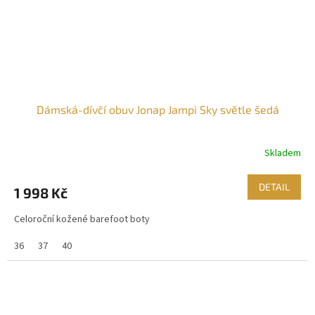
Dámská-dívčí obuv Jonap Jampi Sky světle šedá
Skladem
DETAIL
1 998 Kč
Celoroční kožené barefoot boty
36
37
40