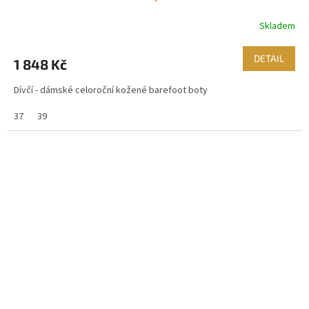
Skladem
DETAIL
1 848 Kč
Dívčí - dámské celoroční kožené barefoot boty
37
39