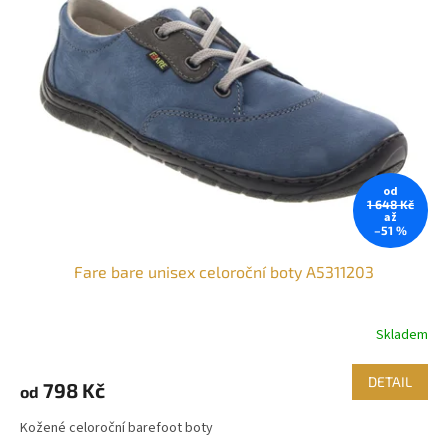
d
i
u
s
k
p
t
r
ů
o
d
u
k
t
od
ů
1 648 Kč
až
–51 %
Fare bare unisex celoroční boty A5311203
Skladem
DETAIL
798 Kč
od
Kožené celoroční barefoot boty