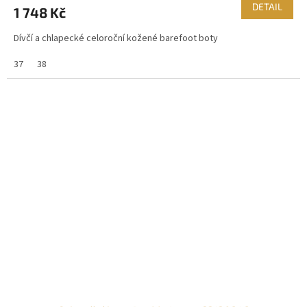
DETAIL
1 748 Kč
Dívčí a chlapecké celoroční kožené barefoot boty
37
38