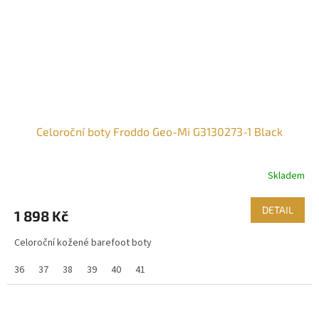
Celoroční boty Froddo Geo-Mi G3130273-1 Black
Skladem
DETAIL
1 898 Kč
Celoroční kožené barefoot boty
36
37
38
39
40
41