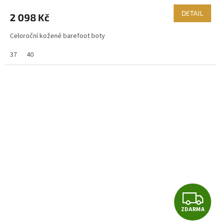
M
DETAIL
2 098 Kč
A
Celoroční kožené barefoot boty
37
40
Z
ZDARMA
D