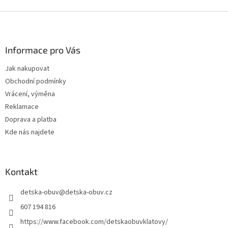
d
o
v
Z
a
á
c
á
n
í
p
í
p
a
Informace pro Vás
r
t
v
Jak nakupovat
í
k
Obchodní podmínky
y
v
Vrácení, výměna
ý
Reklamace
p
Doprava a platba
i
s
Kde nás najdete
u
Kontakt
detska-obuv
@
detska-obuv.cz
607 194 816
https://www.facebook.com/detskaobuvklatovy/