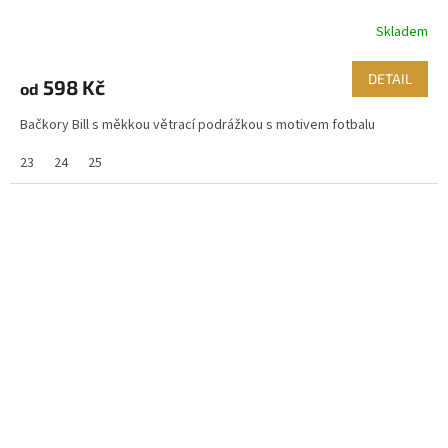
Skladem
DETAIL
598 Kč
od
Bačkory Bill s měkkou větrací podrážkou s motivem fotbalu
23
24
25