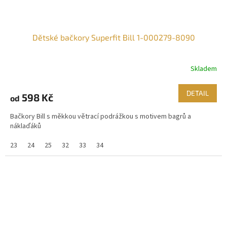
Dětské bačkory Superfit Bill 1-000279-8090
Skladem
DETAIL
598 Kč
od
Bačkory Bill s měkkou větrací podrážkou s motivem bagrů a
náklaďáků
23
24
25
32
33
34