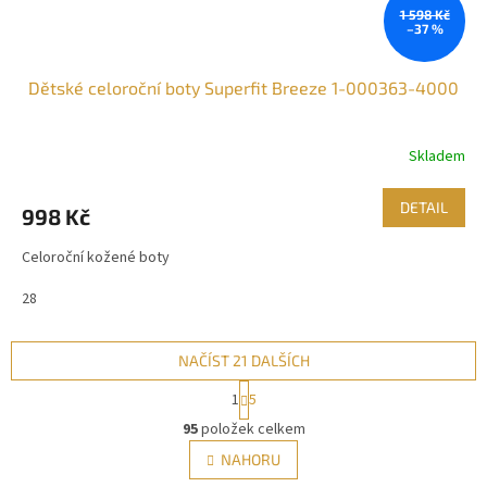
1 598 Kč
–37 %
Dětské celoroční boty Superfit Breeze 1-000363-4000
Skladem
DETAIL
998 Kč
Celoroční kožené boty
28
NAČÍST 21 DALŠÍCH
S
1
5
t
O
r
95
položek celkem
v
á
l
NAHORU
n
á
k