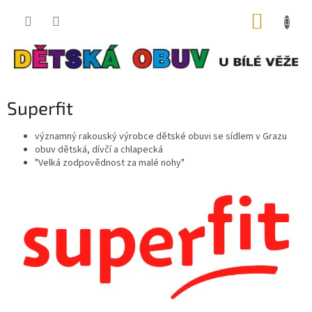
Přejít
NÁKUP
na
obsah
KOŠÍK
Superfit
významný rakouský výrobce dětské obuvi se sídlem v Grazu
obuv dětská, dívčí a chlapecká
"Velká zodpovědnost za malé nohy"