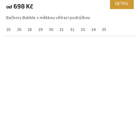
DETAIL
698 Kč
od
Bačkory Bubble s měkkou větrací podrážkou
25
26
28
29
30
31
32
33
34
35