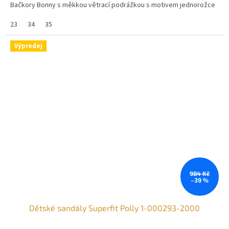
Bačkory Bonny s měkkou větrací podrážkou s motivem jednorožce
23
34
35
Výprodej
984 Kč
–39 %
Dětské sandály Superfit Polly 1-000293-2000