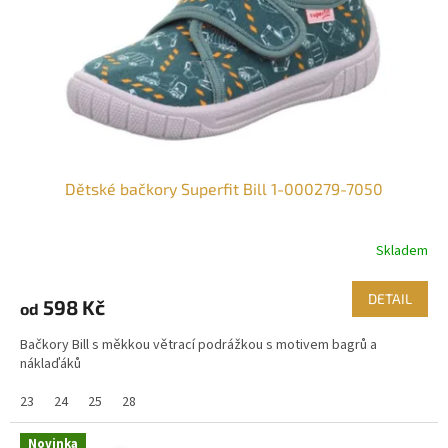
o
k
d
t
u
ů
k
t
ů
Dětské bačkory Superfit Bill 1-000279-7050
Skladem
DETAIL
598 Kč
od
Bačkory Bill s měkkou větrací podrážkou s motivem bagrů a
náklaďáků
23
24
25
28
Novinka