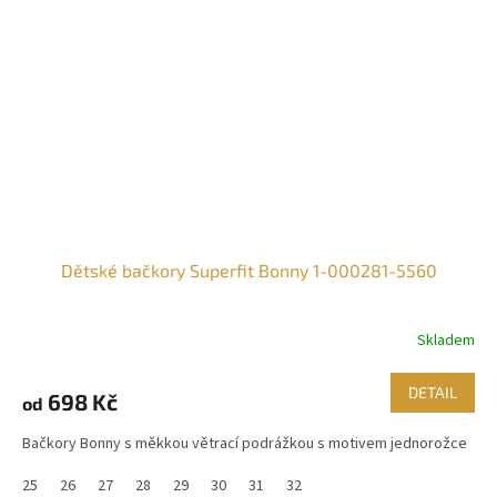
Dětské bačkory Superfit Bonny 1-000281-5560
Skladem
DETAIL
698 Kč
od
Bačkory Bonny s měkkou větrací podrážkou s motivem jednorožce
25
26
27
28
29
30
31
32