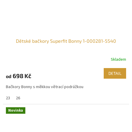
Dětské bačkory Superfit Bonny 1-000281-5540
Skladem
DETAIL
698 Kč
od
Bačkory Bonny s měkkou větrací podrážkou
23
26
Novinka