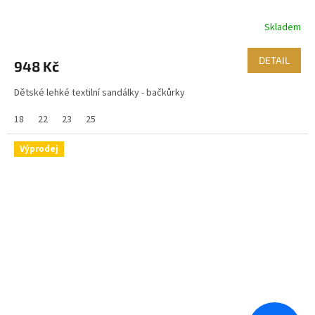
Skladem
DETAIL
948 Kč
Dětské lehké textilní sandálky - bačkůrky
18
22
23
25
Výprodej