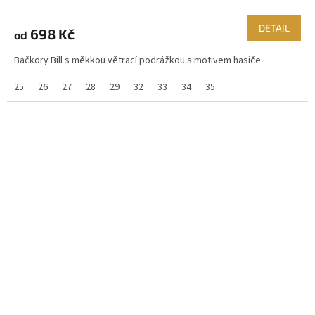
DETAIL
698 Kč
od
Bačkory Bill s měkkou větrací podrážkou s motivem hasiče
25
26
27
28
29
32
33
34
35