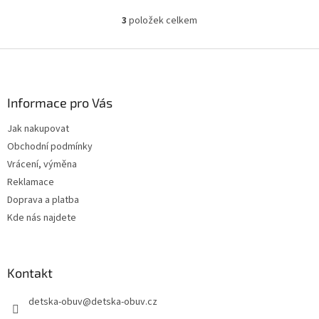
3
položek celkem
O
v
l
Z
á
á
d
p
a
a
Informace pro Vás
c
t
í
Jak nakupovat
í
p
Obchodní podmínky
r
v
Vrácení, výměna
k
Reklamace
y
Doprava a platba
v
ý
Kde nás najdete
p
i
s
u
Kontakt
detska-obuv
@
detska-obuv.cz