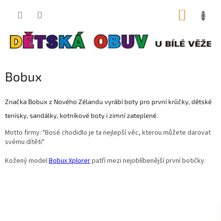
Přejít
NÁKUP
na
obsah
KOŠÍK
Bobux
Značka Bobux z Nového Zélandu vyrábí boty pro první krůčky, dětské
tenisky, sandálky, kotníkové boty i zimní zateplené.
Motto firmy: "Bosé chodidlo je ta nejlepší věc, kterou můžete darovat
svému dítěti"
Kožený model
Bobux Xplorer
patří mezi nejoblíbenější první botičky.