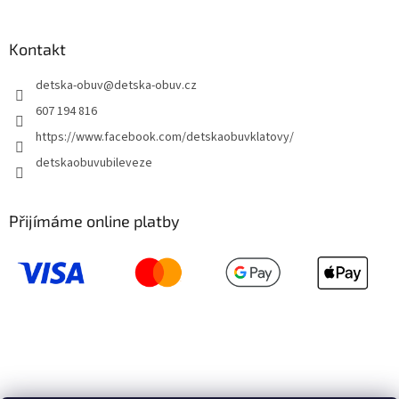
Kontakt
detska-obuv
@
detska-obuv.cz
607 194 816
https://www.facebook.com/detskaobuvklatovy/
detskaobuvubileveze
Přijímáme online platby