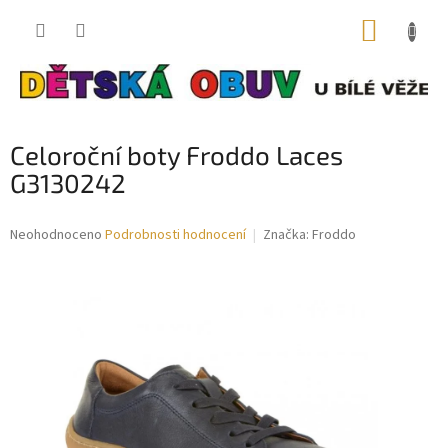
Přejít
NÁKUP
na
obsah
KOŠÍK
Celoroční boty Froddo Laces
G3130242
Průměrné
Neohodnoceno
Podrobnosti hodnocení
Značka:
Froddo
hodnocení
produktu
je
0,0
z
5
hvězdiček.