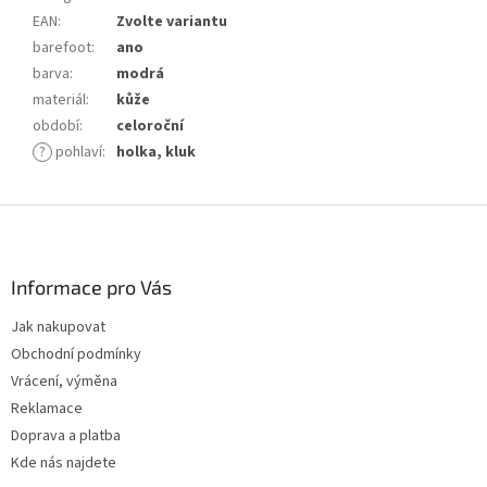
EAN
:
Zvolte variantu
barefoot
:
ano
barva
:
modrá
materiál
:
kůže
období
:
celoroční
?
pohlaví
:
holka, kluk
Z
á
p
a
Informace pro Vás
t
Jak nakupovat
í
Obchodní podmínky
Vrácení, výměna
Reklamace
Doprava a platba
Kde nás najdete