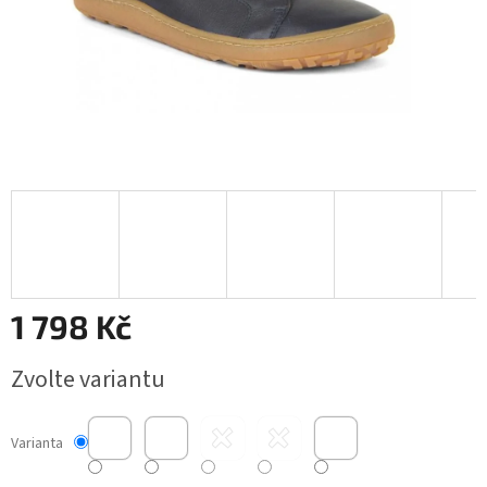
1 798 Kč
Měrná
Zvolte variantu
cena:
Varianta