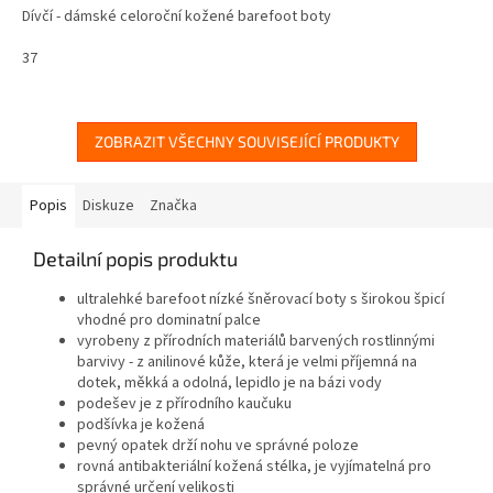
Dívčí - dámské celoroční kožené barefoot boty
37
ZOBRAZIT VŠECHNY SOUVISEJÍCÍ PRODUKTY
Popis
Diskuze
Značka
Detailní popis produktu
ultralehké barefoot nízké šněrovací boty s širokou špicí
vhodné pro dominatní palce
vyrobeny z přírodních materiálů barvených rostlinnými
barvivy - z anilinové kůže, která je velmi příjemná na
dotek, měkká a odolná, lepidlo je na bázi vody
podešev je z přírodního kaučuku
podšívka je kožená
pevný opatek drží nohu ve správné poloze
rovná antibakteriální kožená stélka, je vyjímatelná pro
správné určení velikosti