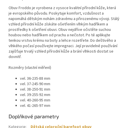
Obuv Froddo je vyrobena z vysoce kvalitní přírodní kůže, která
je evropského původu. Poskytuje komfort, vzdušnost a
napomáhá dětským nohám zdravému a přirozenému vývoji. Stálý
vzhled přírodní kůže získáte ošetřením vlhkým hadříkem a
prostředky k ošetření obuvi. Obuv nejdříve očistěte suchou
houbou nebo hadříkem od prachu a nečistot. Po té aplikujte
tenkou vrstvu krému na boty a lehce rozetřete. Do deštivého a
vlhkého počasí používejte impregnaci. Její pravidelné používání
zajišťuje trvalý vzhled přírodní kůže a brání vlhkosti dostat se
dovnitř.
Rozměry (vlastní měření)
vel. 36-235-88 mm
vel. 37-245-90 mm
vel. 38-250-91 mm
vel. 39-255-92 mm
vel. 40-260-95 mm
vel. 41-265-97 mm
Doplňkové parametry
Kategorie
:
Dětská celoroční barefoot obuv