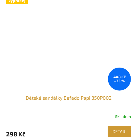
Výprodej
448 Kč
–33 %
Dětské sandálky Befado Papi 350P002
Skladem
DETAIL
298 Kč