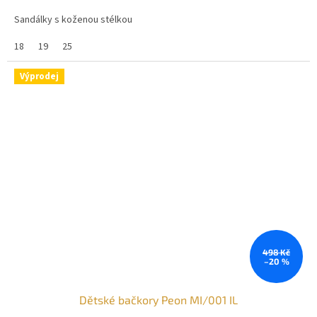
Sandálky s koženou stélkou
18
19
25
Výprodej
498 Kč
–20 %
Dětské bačkory Peon MI/001 IL