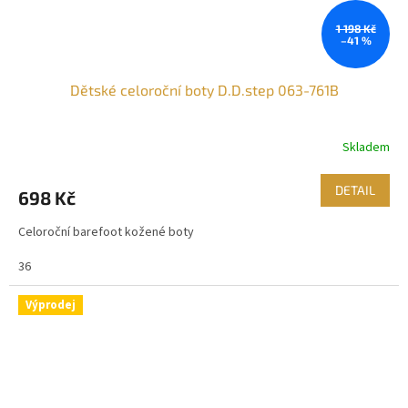
1 198 Kč
–41 %
Dětské celoroční boty D.D.step 063-761B
Skladem
DETAIL
698 Kč
Celoroční barefoot kožené boty
36
Výprodej