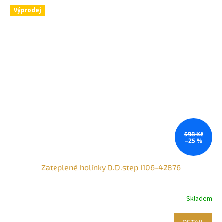
Výprodej
598 Kč
–25 %
Zateplené holínky D.D.step I106-42876
Skladem
DETAIL