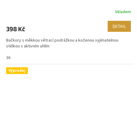
Skladem
DETAIL
398 Kč
Bačkory s měkkou větrací podrážkou a koženou vyjímatelnou
stélkou s aktivním uhlím
36
Výprodej