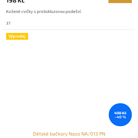
Kožené cvičky s protiskluzovou podešví.
37
Výprodej
498 Kč
–40 %
Dětské bačkory Nazo NA/013 PN