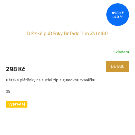
498 Kč
–40 %
Dětské plátěnky Befado Tim 251Y180
Skladem
DETAIL
298 Kč
Dětské plátěnky na suchý zip a gumovou tkaničku
35
Výprodej