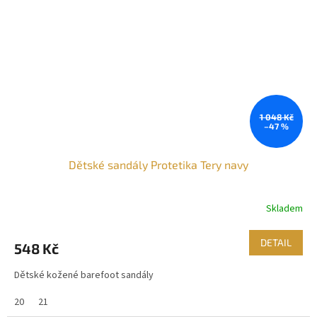
1 048 Kč
–47 %
Dětské sandály Protetika Tery navy
Skladem
DETAIL
548 Kč
Dětské kožené barefoot sandály
20
21