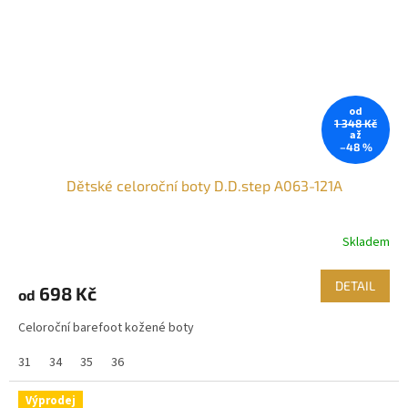
od
1 348 Kč
až
–48 %
Dětské celoroční boty D.D.step A063-121A
Skladem
DETAIL
698 Kč
od
Celoroční barefoot kožené boty
31
34
35
36
Výprodej