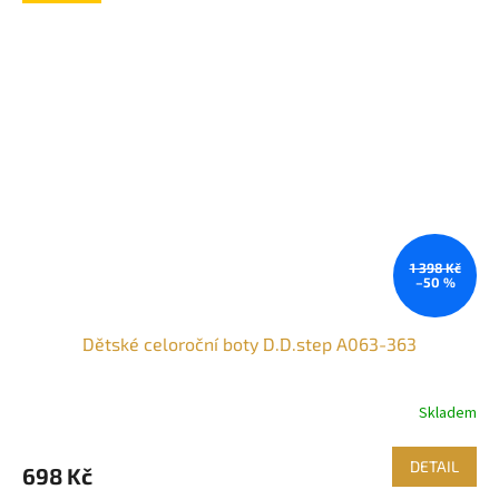
1 398 Kč
–50 %
Dětské celoroční boty D.D.step A063-363
Skladem
DETAIL
698 Kč