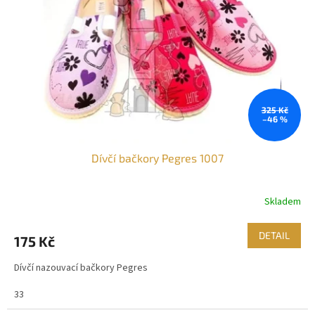
325 Kč
–46 %
Dívčí bačkory Pegres 1007
Skladem
Průměrné
hodnocení
produktu
DETAIL
175 Kč
je
4,1
Dívčí nazouvací bačkory Pegres
z
5
33
hvězdiček.