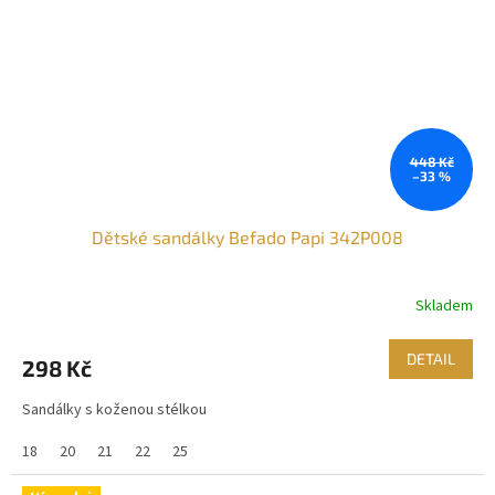
448 Kč
–33 %
Dětské sandálky Befado Papi 342P008
Skladem
DETAIL
298 Kč
Sandálky s koženou stélkou
18
20
21
22
25