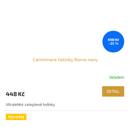
598 Kč
–25 %
Camminare holínky Roma navy
Skladem
DETAIL
448 Kč
Ultralehké zateplené holínky
Výprodej