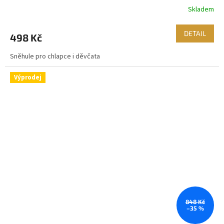
Skladem
DETAIL
498 Kč
Sněhule pro chlapce i děvčata
Výprodej
848 Kč
–35 %