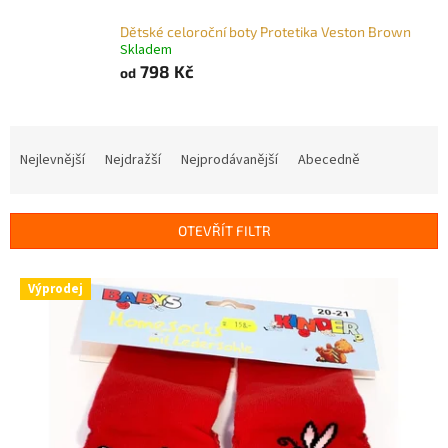
Dětské celoroční boty Protetika Veston Brown
Skladem
798 Kč
od
Ř
a
Nejlevnější
Nejdražší
Nejprodávanější
Abecedně
z
e
n
OTEVŘÍT FILTR
í
p
V
r
Výprodej
ý
o
p
d
i
u
s
k
p
t
r
ů
o