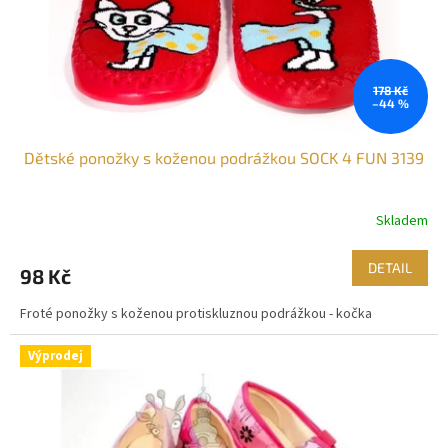
d
u
k
t
ů
178 Kč
–44 %
Dětské ponožky s koženou podrážkou SOCK 4 FUN 3139
Skladem
Průměrné
hodnocení
produktu
DETAIL
98 Kč
je
2,8
Froté ponožky s koženou protiskluznou podrážkou - kočka
z
5
hvězdiček.
Výprodej