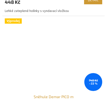
448 Kč
Lehké zateplené holínky s vyndavací vložkou
Výprodej
748 Kč
–33 %
Sněhule Demar PICO m