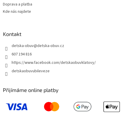
p
Doprava a platba
i
s
Kde nás najdete
u
Kontakt
detska-obuv
@
detska-obuv.cz
607 194 816
https://www.facebook.com/detskaobuvklatovy/
detskaobuvubileveze
Přijímáme online platby