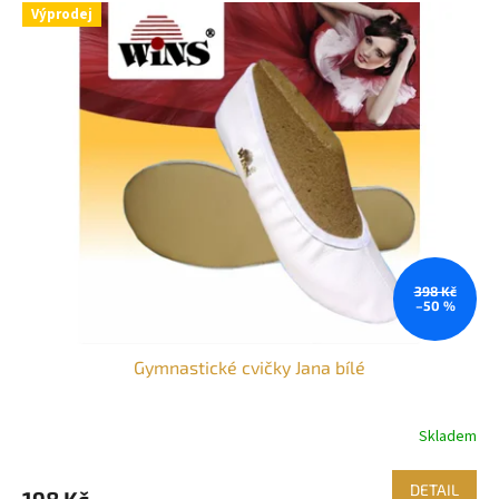
Výprodej
398 Kč
–50 %
Gymnastické cvičky Jana bílé
Skladem
DETAIL
198 Kč