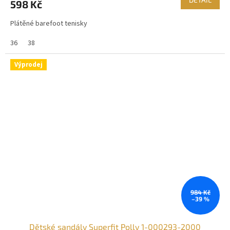
598 Kč
Plátěné barefoot tenisky
36
38
Výprodej
984 Kč
–39 %
Dětské sandály Superfit Polly 1-000293-2000