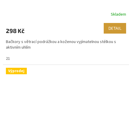
Skladem
DETAIL
298 Kč
Bačkory s větrací podrážkou a koženou vyjímatelnou stélkou s
aktivním uhlím
21
Výprodej