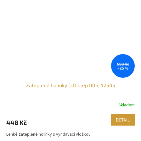
598 Kč
–25 %
Zateplené holínky D.D.step I106-42545
Skladem
DETAIL
448 Kč
Lehké zateplené holínky s vyndavací vložkou