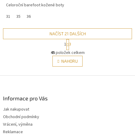
Celoroční barefoot kožené boty
31
35
36
NAČÍST 21 DALŠÍCH
S
1
3
t
O
r
45
položek celkem
v
á
l
NAHORU
n
á
k
d
o
v
Z
a
á
c
á
n
í
p
í
p
a
Informace pro Vás
r
t
v
Jak nakupovat
í
k
Obchodní podmínky
y
v
Vrácení, výměna
ý
Reklamace