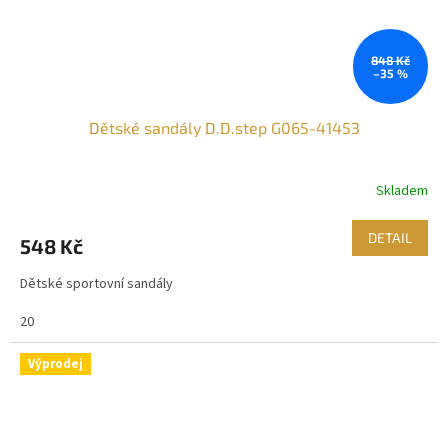
848 Kč
–35 %
Dětské sandály D.D.step G065-41453
Skladem
DETAIL
548 Kč
Dětské sportovní sandály
20
Výprodej