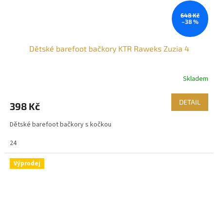
648 Kč
–38 %
Dětské barefoot bačkory KTR Raweks Zuzia 4
Skladem
Průměrné
hodnocení
produktu
DETAIL
398 Kč
je
1,5
Dětské barefoot bačkory s kočkou
z
5
24
hvězdiček.
Výprodej