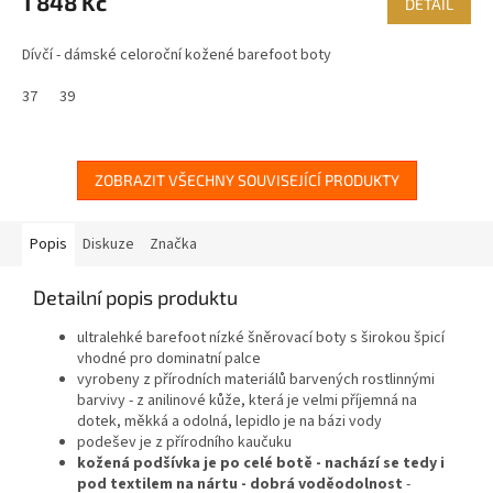
1 848 Kč
DETAIL
Dívčí - dámské celoroční kožené barefoot boty
37
39
ZOBRAZIT VŠECHNY SOUVISEJÍCÍ PRODUKTY
Popis
Diskuze
Značka
Detailní popis produktu
ultralehké barefoot nízké šněrovací boty s širokou špicí
vhodné pro dominatní palce
vyrobeny z přírodních materiálů barvených rostlinnými
barvivy - z anilinové kůže, která je velmi příjemná na
dotek, měkká a odolná, lepidlo je na bázi vody
podešev je z přírodního kaučuku
kožená podšívka je po celé botě - nachází se tedy i
pod textilem na nártu - dobrá voděodolnost
-