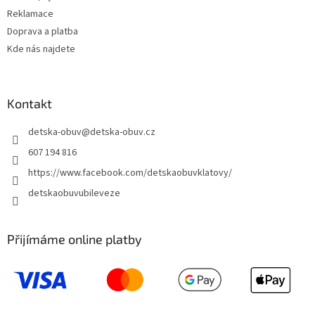
Reklamace
Doprava a platba
Kde nás najdete
Kontakt
detska-obuv
@
detska-obuv.cz
607 194 816
https://www.facebook.com/detskaobuvklatovy/
detskaobuvubileveze
Přijímáme online platby