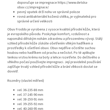
doporučuje se impregnace https://www.detska-
obuv.cz/impregnace/
pevný opatek drží nohu ve správné poloze
rovná antibakteriální kožená stélka, je vyjímatelná pro
správné určení velikosti
Obuv Froddo je vyrobena z vysoce kvalitní přírodní kůže, která
je evropského původu. Poskytuje komfort, vzdušnost a
napomáhá dětským nohám zdravému a přirozenému vývoji. Stálý
vzhled přírodní kůže získáte ošetřením vlhkým hadříkem a
prostředky k ošetření obuvi. Obuv nejdříve očistěte suchou
houbou nebo hadříkem od prachu a nečistot. Po té aplikujte
tenkou vrstvu krému na boty a lehce rozetřete. Do deštivého a
vlhkého počasí používejte impregnaci. Její pravidelné používání
zajišťuje trvalý vzhled přírodní kůže a brání vlhkosti dostat se
dovnitř.
Rozměry (vlastní měření)
vel. 36-235-88 mm
vel. 37-245-90 mm
vel. 38-250-91 mm
vel. 39-255-92 mm
vel. 40-260-95 mm