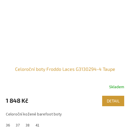
Celoroční boty Froddo Laces G3130294-4 Taupe
Skladem
1 848 Kč
DETAIL
Celoroční kožené barefoot boty
36
37
38
41