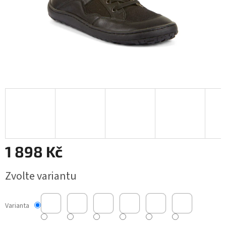
1 898 Kč
Měrná
Zvolte variantu
cena:
Varianta