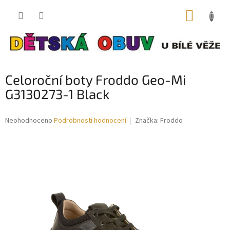
Přejít
NÁKUP
na
obsah
KOŠÍK
Celoroční boty Froddo Geo-Mi
G3130273-1 Black
Průměrné
Neohodnoceno
Podrobnosti hodnocení
Značka:
Froddo
hodnocení
produktu
je
0,0
z
5
hvězdiček.