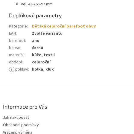
vel. 41-265-97 mm
Doplňkové parametry
Kategorie
:
Dětská celoroční barefoot obuv
EAN
:
Zvolte variantu
barefoot
:
ano
barva
:
černá
materiál
:
kůže, textil
období
:
celoroční
?
pohlaví
:
holka, kluk
Z
á
p
a
Informace pro Vás
t
Jak nakupovat
í
Obchodní podmínky
Vrácení, výměna