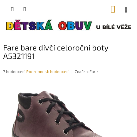
Přejít
NÁKUP
na
obsah
KOŠÍK
Fare bare dívčí celoroční boty
A5321191
Průměrné
7 hodnocení
Podrobnosti hodnocení
Značka:
Fare
hodnocení
produktu
je
3,4
z
5
hvězdiček.