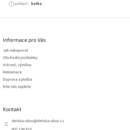
?
pohlaví
:
holka
Z
á
p
a
Informace pro Vás
t
Jak nakupovat
í
Obchodní podmínky
Vrácení, výměna
Reklamace
Doprava a platba
Kde nás najdete
Kontakt
detska-obuv
@
detska-obuv.cz
607 194 816