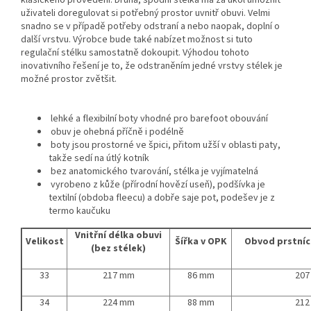
klasického provedení. Druhá, spodní stélka má za úkol umožnit
uživateli doregulovat si potřebný prostor uvnitř obuvi. Velmi
snadno se v případě potřeby odstraní a nebo naopak, doplní o
další vrstvu. Výrobce bude také nabízet možnost si tuto
regulační stélku samostatně dokoupit. Výhodou tohoto
inovativního řešení je to, že odstraněním jedné vrstvy stélek je
možné prostor zvětšit.
lehké a flexibilní boty vhodné pro barefoot obouvání
obuv je ohebná příčně i podélně
boty jsou prostorné ve špici, přitom užší v oblasti paty,
takže sedí na útlý kotník
bez anatomického tvarování, stélka je vyjímatelná
vyrobeno z kůže (přírodní hovězí useň), podšívka je
textilní (obdoba fleecu) a dobře saje pot, podešev je z
termo kaučuku
Vnitřní délka obuvi
Velikost
Šířka v OPK
Obvod prstníc
(bez stélek)
33
217 mm
86 mm
207
34
224 mm
88 mm
212