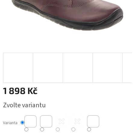
1 898 Kč
Měrná
Zvolte variantu
cena:
Varianta