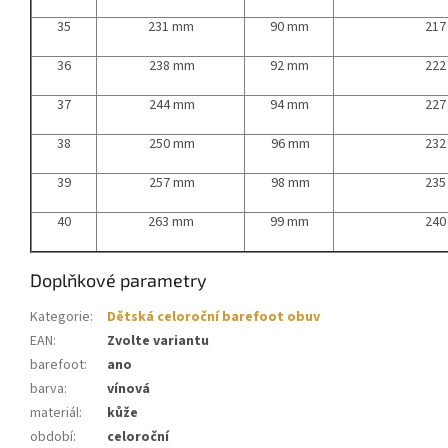
35
231 mm
90 mm
217
36
238 mm
92 mm
222
37
244 mm
94 mm
227
38
250 mm
96 mm
232
39
257 mm
98 mm
235
40
263 mm
99 mm
240
Doplňkové parametry
Kategorie
:
Dětská celoroční barefoot obuv
EAN
:
Zvolte variantu
barefoot
:
ano
barva
:
vínová
materiál
:
kůže
období
:
celoroční