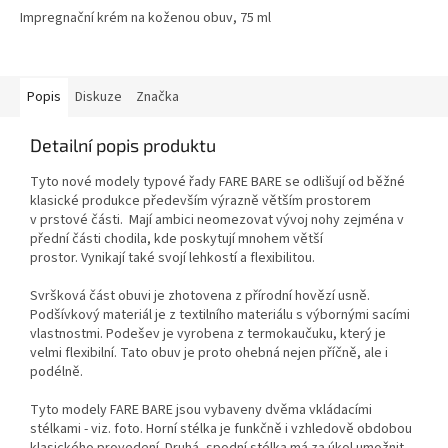
Impregnační krém na koženou obuv, 75 ml
Popis
Diskuze
Značka
Detailní popis produktu
Tyto nové modely typové řady FARE BARE se odlišují od běžné
klasické produkce především výrazně větším prostorem
v prstové části. Mají ambici neomezovat vývoj nohy zejména v
přední části chodila, kde poskytují mnohem větší
prostor. Vynikají také svojí lehkostí a flexibilitou.
Svršková část obuvi je zhotovena z přírodní hovězí usně.
Podšívkový materiál
je z textilního materiálu s výbornými sacími
vlastnostmi
. Podešev je vyrobena z termokaučuku, který je
velmi flexibilní. Tato obuv je proto ohebná nejen příčně, ale i
podélně.
Tyto modely FARE BARE jsou vybaveny dvěma vkládacími
stélkami - viz. foto. Horní stélka je funkčně i vzhledově obdobou