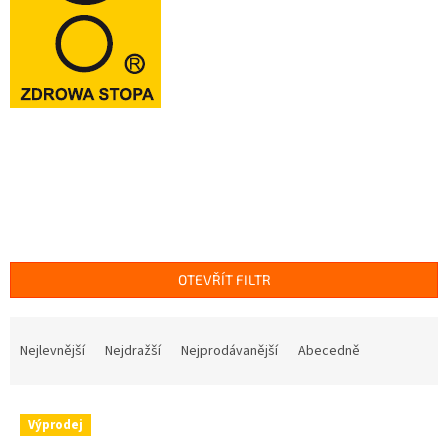
OTEVŘÍT FILTR
Ř
a
Nejlevnější
Nejdražší
Nejprodávanější
Abecedně
z
e
V
n
Výprodej
ý
í