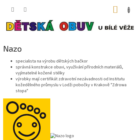
Přejít
NÁKUP
na
obsah
KOŠÍK
Nazo
specialista na výrobu dětských bačkor
správná konstrukce obuvi, využívání přírodních materiálů,
vyjímatelné kožené stélky
výrobky mají certifikát zdravotní nezávadnosti od Institutu
kožedělného průmyslu v Lodži pobočky v Krakově "Zdrowa
stopa"