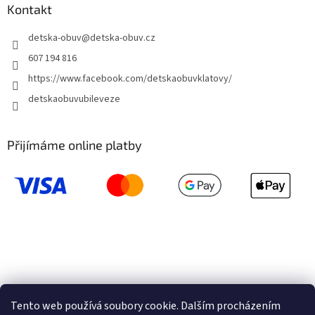
u
Kontakt
detska-obuv
@
detska-obuv.cz
607 194 816
https://www.facebook.com/detskaobuvklatovy/
detskaobuvubileveze
Přijímáme online platby
Tento web používá soubory cookie. Dalším procházením