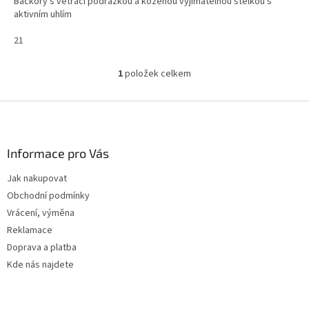
Bačkory s větrací podrážkou a koženou vyjímatelnou stélkou s
aktivním uhlím
21
1
položek celkem
O
v
l
Z
á
á
d
p
a
a
Informace pro Vás
c
t
í
Jak nakupovat
í
p
Obchodní podmínky
r
v
Vrácení, výměna
k
Reklamace
y
Doprava a platba
v
ý
Kde nás najdete
p
i
s