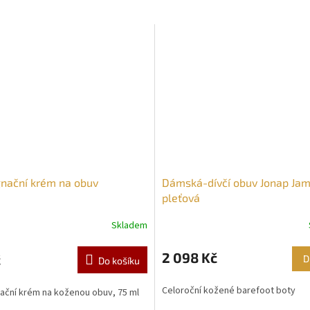
M
A
nační krém na obuv
Dámská-dívčí obuv Jonap Jamp
pleťová
Skladem
2 098 Kč
č
D
Do košíku
Celoroční kožené barefoot boty
ační krém na koženou obuv, 75 ml