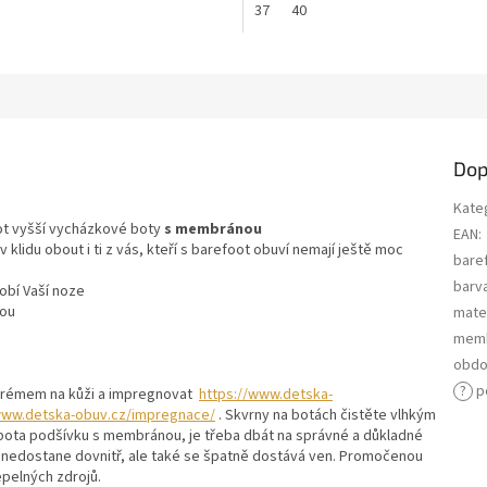
37
40
Dop
Kate
ot vyšší vycházkové boty
s membránou
EAN
:
 klidu obout i ti z vás, kteří s barefoot obuví nemají ještě moc
bare
barv
obí Vaší noze
kou
mater
mem
obdo
?
p
 krémem na kůži a impregnovat
https://www.detska-
www.detska-obuv.cz/impregnace/
. Skvrny na botách čistěte vlhkým
bota podšívku s membránou, je třeba dbát na správné a důkladné
h nedostane dovnitř, ale také se špatně dostává ven. Promočenou
epelných zdrojů.