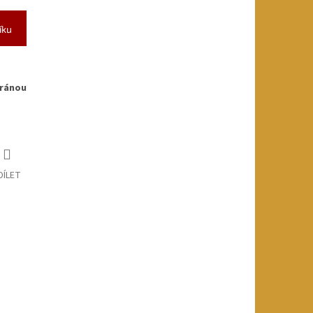
íku
ránou
DÍLET