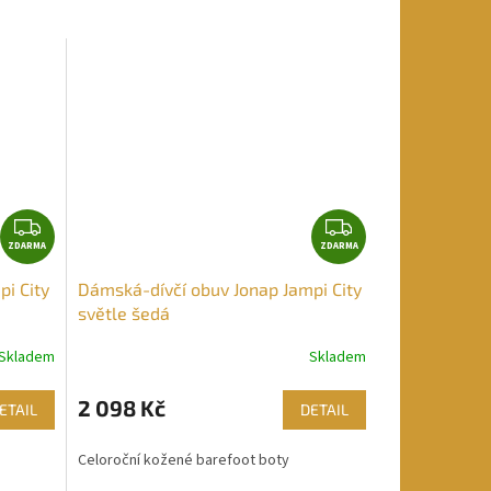
Z
Z
ZDARMA
D
ZDARMA
D
A
A
i City
Dámská-dívčí obuv Jonap Jampi City
R
R
světle šedá
M
M
A
A
Skladem
Skladem
2 098 Kč
ETAIL
DETAIL
Celoroční kožené barefoot boty