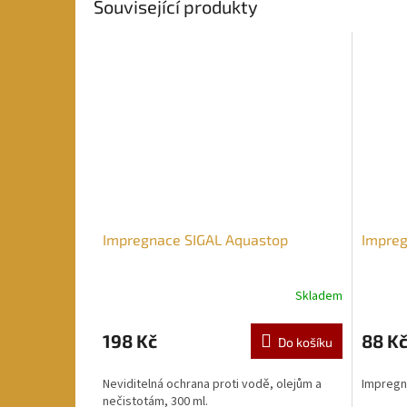
Související produkty
Impregnace SIGAL Aquastop
Impreg
Skladem
198 Kč
88 K
Do košíku
Neviditelná ochrana proti vodě, olejům a
Impregn
nečistotám, 300 ml.