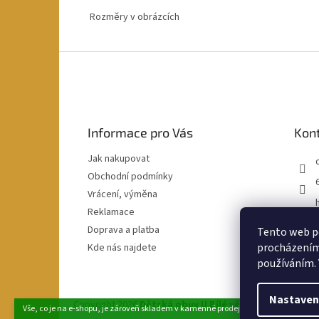
Rozměry v obrázcích
Z
á
p
a
t
Informace pro Vás
Kon
í
Jak nakupovat
Obchodní podmínky
Vrácení, výměna
Reklamace
Doprava a platba
Tento web po
procházením 
Kde nás najdete
používáním. 
Nastaven
Copyright 2026
Dětská obuv U Bílé věže
. Všechna práva
Vše, co je na e-shopu, je zároveň skladem v kamenné prodejně v Klatovech