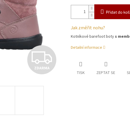
Přidat do koš
Jak změřit nohu?
Kotníkové barefoot boty
s memb
Detailní informace
Z
ZDARMA
D
TISK
ZEPTAT SE
S
A
R