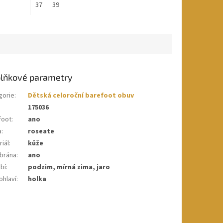
37
39
lňkové parametry
gorie
:
Dětská celoroční barefoot obuv
175036
foot
:
ano
a
:
roseate
iál
:
kůže
brána
:
ano
bí
:
podzim, mírná zima, jaro
ohlaví
:
holka