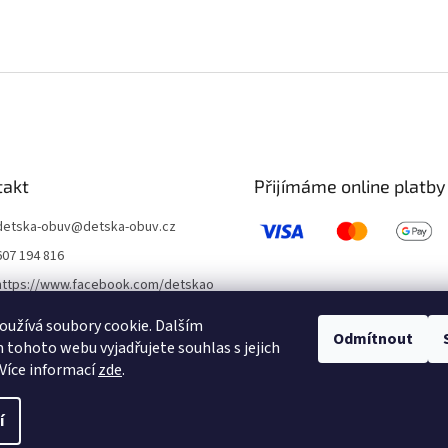
takt
Přijímáme online platby
detska-obuv
@
detska-obuv.cz
607 194 816
https://www.facebook.com/detskao
buvklatovy/
užívá soubory cookie. Dalším
detskaobuvubileveze
Odmítnout
tohoto webu vyjadřujete souhlas s jejich
Více informací
zde
.
í
 vyhrazena.