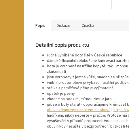
Popis
Diskuze
Značka
Detailní popis produktu
ručně vyráběné boty šité v České republice
dámské flexibilní celokožené šněrovací barefo
bota je vyrobená na užším kopytě, tak ji mohou v
zkušeností
jsou vyrobeny z jemné kůže, snadno se přizpůs
vnitřní prostor obuvi je vybaven textilní podšív
stélka z paměťové pěny je vyjímatelná
opatek je pevný
vhodné na podzim, mírnou zimu a jaro
jak se o boty starat - doporučujeme krémovat
obuv.cz/impregnacni-krem-na-obuv/
;
https://
hadříkem, nikdy neperte v pračce. Protože má 
vysušování v případě propocení. Voda se u nic
obuv nikdy nesušte v bezprostřední blízkosti t