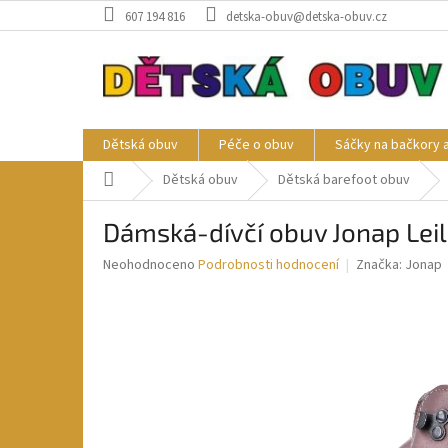
Přejít
607 194 816
detska-obuv@detska-obuv.cz
na
obsah
Dětská obuv
Péče o obuv
Sáčky na bačkory 
Domů
Dětská obuv
Dětská barefoot obuv
Dámská-dívčí obuv Jonap Lei
Průměrné
Neohodnoceno
Podrobnosti hodnocení
Značka:
Jonap
hodnocení
produktu
je
0,0
z
5
hvězdiček.