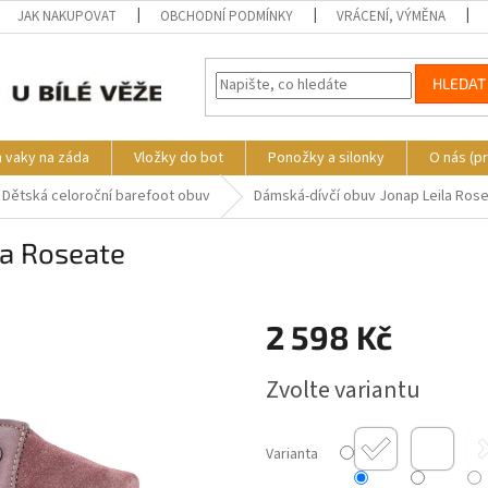
JAK NAKUPOVAT
OBCHODNÍ PODMÍNKY
VRÁCENÍ, VÝMĚNA
HLEDAT
a vaky na záda
Vložky do bot
Ponožky a silonky
O nás (p
Dětská celoroční barefoot obuv
Dámská-dívčí obuv Jonap Leila Ros
la Roseate
2 598 Kč
Měrná
Zvolte variantu
cena:
Varianta