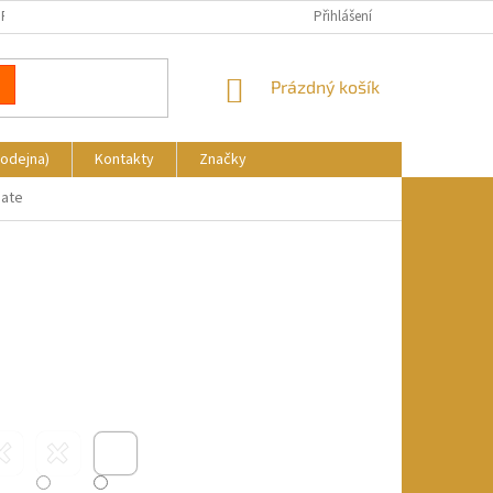
REKLAMACE
DOPRAVA A PLATBA
KDE NÁS NAJDETE
Přihlášení
NÁKUPNÍ
Prázdný košík
KOŠÍK
rodejna)
Kontakty
Značky
eate