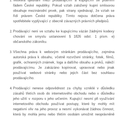
Veškerá ujednání mezi prodávajícím a kupujícím se právním
řádem České republiky. Pokud vztah založený kupní smlouvou
obsahuje mezinárodní prvek, pak strany sjednávají, že vztah se
řídí právem České republiky. Tímto nejsou dotčena práva
spotřebitele vyplývající z obecně závazných právních předpisů.
Prodávající není ve vztahu ke kupujícímu vázán žádnými kodexy
chování ve smyslu ustanovení § 1826 odst. 1 písm. e)
občanského zákoníku.
Všechna práva k webovým stránkám prodávajícího, zejména
autorská práva k obsahu, včetně rozvržení stránky, fotek, filmů,
grafik, ochranných známek, loga a dalšího obsahu a prvků, náleží
prodávajícímu. Je zakázáno kopírovat, upravovat nebo jinak
používat webové stránky nebo jejich část bez souhlasu
prodávajícího.
Prodávající nenese odpovědnost za chyby vzniklé v důsledku
zásahů třetích osob do internetového obchodu nebo v důsledku
jeho užití v rozporu s jeho určením. Kupující nesmí při využívání
internetového obchodu používat postupy, které by mohly mít
negativní vliv na jeho provoz a nesmí vykonávat žádnou činnost,
která by mohla jemu nebo třetím osobám umožnit neoprávněně