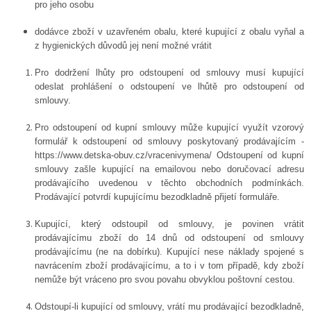
pro jeho osobu
dodávce zboží v uzavřeném obalu, které kupující z obalu vyňal a
z hygienických důvodů jej není možné vrátit
Pro dodržení lhůty pro odstoupení od smlouvy musí kupující
odeslat prohlášení o odstoupení ve lhůtě pro odstoupení od
smlouvy.
Pro odstoupení od kupní smlouvy může kupující využít vzorový
formulář k odstoupení od smlouvy poskytovaný prodávajícím -
https://www.detska-obuv.cz/vracenivymena/ Odstoupení od kupní
smlouvy zašle kupující na emailovou nebo doručovací adresu
prodávajícího uvedenou v těchto obchodních podmínkách.
Prodávající potvrdí kupujícímu bezodkladně přijetí formuláře.
Kupující, který odstoupil od smlouvy, je povinen vrátit
prodávajícímu zboží do 14 dnů od odstoupení od smlouvy
prodávajícímu (ne na dobírku). Kupující nese náklady spojené s
navrácením zboží prodávajícímu, a to i v tom případě, kdy zboží
nemůže být vráceno pro svou povahu obvyklou poštovní cestou.
Odstoupí-li kupující od smlouvy, vrátí mu prodávající bezodkladně,