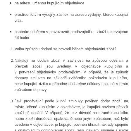
na adresu určenou kupujícím objednávce
prostřednictvím výdejny zásilek na adresu výdejny, kterou kupující
určil,
osobním odběrem v provozovně prodávajícího - zboží rezervujeme
48 hodin
Volba způsobu dodání se provádí během objednávání zboží.
Náklady na dodání zboží v závislosti na způsobu odeslání a
převzetí zboží jsou uvedeny v objednávce kupujícího a
v potvrzení objednávky prodávajícím. V případě, že je způsob
dopravy smluven na základě zvláštního požadavku kupujícího,
nese kupující riziko a případné dodatečné náklady spojené s tímto
způsobem dopravy.
Je-li prodávající podle kupní smlouvy povinen dodat zboží na
místo určené kupujícím v objednávce, je kupující povinen převzít
zboží při dodání. V případě, že je z důvodů na straně kupujícího
nutno zboží doručovat opakovaně nebo jiným způsobem, než bylo
uvedeno v objednávce, je kupující povinen uhradit náklady spojené
s opakovaným doručováním zboží, resp. náklady spojené s jiným