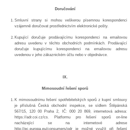
Doručování
Smluvní strany si mohou veškerou písemnou korespondenci
vzájemně doručovat prostřednictvím elektronické pošty.
Kupující doručuje prodávajícímu korespondenci na emailovou
adresu uvedenu v těchto obchodních podmínkách. Prodávající
doručuje kupujícímu korespondenci na emailovou adresu
uvedenou v jeho zákaznickém účtu nebo v objednávce.
IX.
Mimosoudní řešení sporů
K mimosoudnímu řešení spotřebitelských sporů z kupní smlouvy
je příslušná Česká obchodní inspekce, se sídlem Štěpánská
567/15, 120 00 Praha 2, IČ: 000 20 869, internetová adresa:
https://adr.coi.cz/cs. Platformu pro řešení sporů on-line
nacházející se na internetové adrese
http://ec.europa.eu/consumers/odr je možné využít při řešení