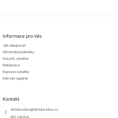
Z
á
p
a
Informace pro Vás
t
Jak nakupovat
í
Obchodní podmínky
Vrácení, výměna
Reklamace
Doprava a platba
Kde nás najdete
Kontakt
detska-obuv
@
detska-obuv.cz
607 194 816