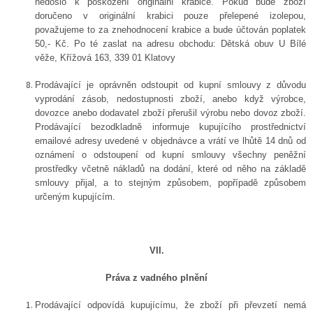
nedošlo k poškození originální krabice. Pokud bude zboží
doručeno v originální krabici pouze přelepené izolepou,
považujeme to za znehodnocení krabice a bude účtován poplatek
50,- Kč. Po té zaslat na adresu obchodu: Dětská obuv U Bílé
věže, Křížová 163, 339 01 Klatovy
Prodávající je oprávněn odstoupit od kupní smlouvy z důvodu
vyprodání zásob, nedostupnosti zboží, anebo když výrobce,
dovozce anebo dodavatel zboží přerušil výrobu nebo dovoz zboží.
Prodávající bezodkladně informuje kupujícího prostřednictví
emailové adresy uvedené v objednávce a vrátí ve lhůtě 14 dnů od
oznámení o odstoupení od kupní smlouvy všechny peněžní
prostředky včetně nákladů na dodání, které od něho na základě
smlouvy přijal, a to stejným způsobem, popřípadě způsobem
určeným kupujícím.
VII.
Práva z vadného plnění
Prodávající odpovídá kupujícímu, že zboží při převzetí nemá