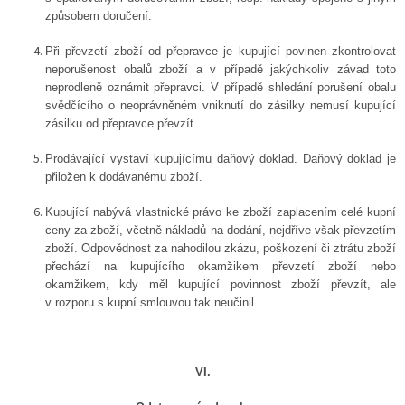
způsobem doručení.
Při převzetí zboží od přepravce je kupující povinen zkontrolovat
neporušenost obalů zboží a v případě jakýchkoliv závad toto
neprodleně oznámit přepravci. V případě shledání porušení obalu
svědčícího o neoprávněném vniknutí do zásilky nemusí kupující
zásilku od přepravce převzít.
Prodávající vystaví kupujícímu daňový doklad.
Daňový doklad je
přiložen k dodávanému zboží.
Kupující nabývá vlastnické právo ke zboží zaplacením celé kupní
ceny za zboží, včetně nákladů na dodání, nejdříve však převzetím
zboží. Odpovědnost za nahodilou zkázu, poškození či ztrátu zboží
přechází na kupujícího okamžikem převzetí zboží nebo
okamžikem, kdy měl kupující povinnost zboží převzít, ale
v rozporu s kupní smlouvou tak neučinil.
VI.