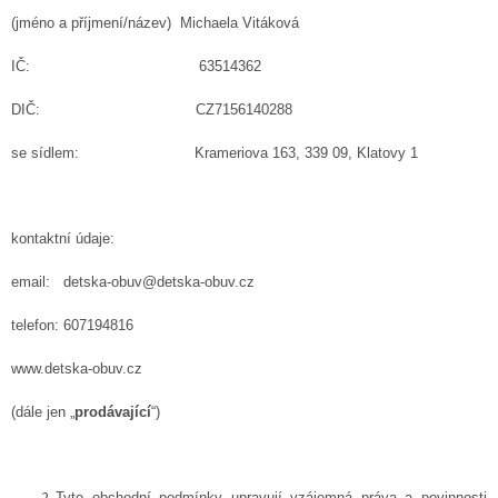
(jméno a příjmení/název) Michaela Vitáková
IČ: 63514362
DIČ: CZ7156140288
se sídlem: Krameriova 163, 339 09, Klatovy 1
kontaktní údaje:
email: detska-obuv@detska-obuv.cz
telefon: 607194816
www.detska-obuv.cz
(dále jen „
prodávající
“)
Tyto obchodní podmínky upravují vzájemná práva a povinnosti