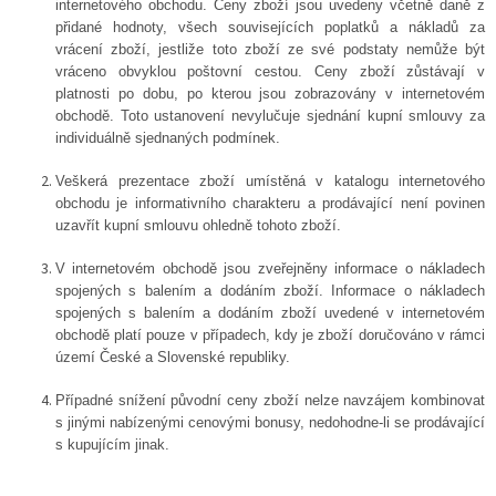
internetového obchodu. Ceny zboží jsou uvedeny včetně daně z
přidané hodnoty, všech souvisejících poplatků a nákladů za
vrácení zboží, jestliže toto zboží ze své podstaty nemůže být
vráceno obvyklou poštovní cestou. Ceny zboží zůstávají v
platnosti po dobu, po kterou jsou zobrazovány v internetovém
obchodě. Toto ustanovení nevylučuje sjednání kupní smlouvy za
individuálně sjednaných podmínek.
Veškerá prezentace zboží umístěná v katalogu internetového
obchodu je informativního charakteru a prodávající není povinen
uzavřít kupní smlouvu ohledně tohoto zboží.
V internetovém obchodě jsou zveřejněny informace o nákladech
spojených s balením a dodáním zboží.
Informace o nákladech
spojených s balením a dodáním zboží uvedené v internetovém
obchodě platí pouze v případech, kdy je zboží doručováno v rámci
území České a Slovenské republiky.
Případné snížení původní ceny zboží nelze navzájem kombinovat
s jinými nabízenými cenovými bonusy, nedohodne-li se prodávající
s kupujícím jinak.