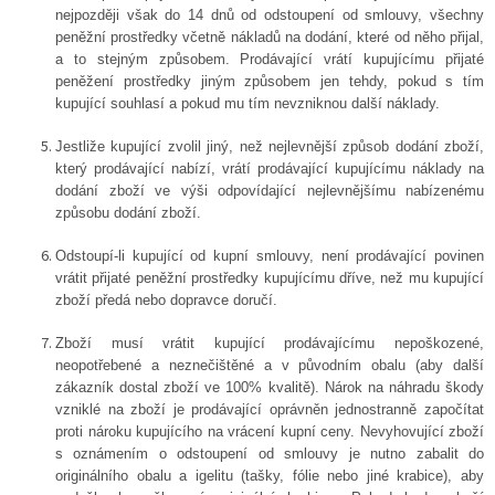
nejpozději však do 14 dnů od odstoupení od smlouvy, všechny
peněžní prostředky včetně nákladů na dodání, které od něho přijal,
a to stejným způsobem. Prodávající vrátí kupujícímu přijaté
peněžení prostředky jiným způsobem jen tehdy, pokud s tím
kupující souhlasí a pokud mu tím nevzniknou další náklady.
Jestliže kupující zvolil jiný, než nejlevnější způsob dodání zboží,
který prodávající nabízí, vrátí prodávající kupujícímu náklady na
dodání zboží ve výši odpovídající nejlevnějšímu nabízenému
způsobu dodání zboží.
Odstoupí-li kupující od kupní smlouvy, není prodávající povinen
vrátit přijaté peněžní prostředky kupujícímu dříve, než mu kupující
zboží předá nebo dopravce doručí.
Zboží musí vrátit kupující prodávajícímu nepoškozené,
neopotřebené a neznečištěné a v původním obalu (aby další
zákazník dostal zboží ve 100% kvalitě). Nárok na náhradu škody
vzniklé na zboží je prodávající oprávněn jednostranně započítat
proti nároku kupujícího na vrácení kupní ceny. Nevyhovující zboží
s oznámením o odstoupení od smlouvy je nutno zabalit do
originálního obalu a igelitu (tašky, fólie nebo jiné krabice), aby