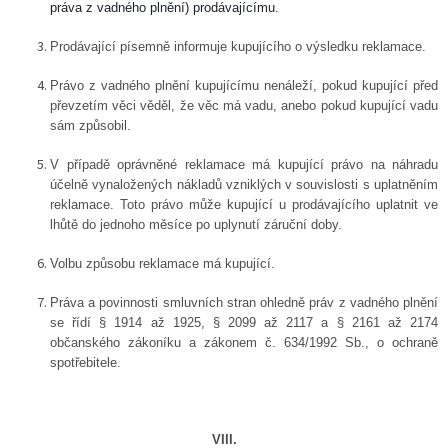
práva z vadného plnění) prodávajícímu.
Prodávající písemně informuje kupujícího o výsledku reklamace.
Právo z vadného plnění kupujícímu nenáleží, pokud kupující před
převzetím věci věděl, že věc má vadu, anebo pokud kupující vadu
sám způsobil.
V případě oprávněné reklamace má kupující právo na náhradu
účelně vynaložených nákladů vzniklých v souvislosti s uplatněním
reklamace. Toto právo může kupující u prodávajícího uplatnit ve
lhůtě do jednoho měsíce po uplynutí záruční doby.
Volbu způsobu reklamace má kupující.
Práva a povinnosti smluvních stran ohledně práv z vadného plnění
se řídí § 1914 až 1925, § 2099 až 2117 a § 2161 až 2174
občanského zákoníku a zákonem č. 634/1992 Sb., o ochraně
spotřebitele.
VIII.