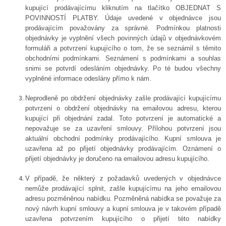
kupující prodávajícímu kliknutím na
tlačítko OBJEDNAT S
POVINNOSTÍ PLATBY. Údaje uvedené v objednávce jsou
prodávajícím považovány za správné. Podmínkou platnosti
objednávky je vyplnění všech povinných údajů v objednávkovém
formuláři a potvrzení kupujícího o tom, že se seznámil s těmito
obchodními podmínkami. Seznámení s podmínkami a souhlas
snimi se potvrdí odesláním objednávky. Po té budou všechny
vyplněné informace odeslány přímo k nám.
Neprodleně po obdržení objednávky zašle prodávající kupujícímu
potvrzení o obdržení objednávky na emailovou adresu, kterou
kupující při objednání zadal. Toto potvrzení je automatické a
nepovažuje se za uzavření smlouvy. Přílohou potvrzení jsou
aktuální obchodní podmínky prodávajícího. Kupní smlouva je
uzavřena až po přijetí objednávky prodávajícím. Oznámení o
přijetí objednávky je doručeno na emailovou adresu kupujícího.
V případě, že některý z požadavků uvedených v objednávce
nemůže prodávající splnit, zašle kupujícímu na jeho emailovou
adresu pozměněnou nabídku. Pozměněná nabídka se považuje za
nový návrh kupní smlouvy a kupní smlouva je v takovém případě
uzavřena potvrzením kupujícího o přijetí této nabídky