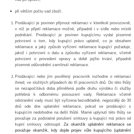
při větším počtu vad zboží.
Prodávající je povinen přijmout reklamaci v kterékoli provozovně,
v níž je přijetí reklamace možné, případně i v sídle nebo místě
podnikání. Prodávající je povinen kupujícímu vydat písemné
potvrzení o tom, kdy kupující právo uplatnil, co je obsahem
reklamace a jaký způsob vyřízení reklamace kupující požaduje,
jakož i potvrzení o datu a způsobu vyřízení reklamace, včetně
potvrzení o provedení opravy a době jejího trvání, případně
písemné odůvodnění zamítnutí reklamace.
Prodávající nebo jím pověřený pracovník rozhodne o reklamaci
ihned, ve složitých případech do tří pracovních dnů. Do této lhůty
se nezapočítává doba přiměřená podle druhu výrobku či služby
potřebná k odbornému posouzení vady. Reklamace včetně
odstranění vady musí být vyřízena bezodkladně, nejpozději do 30
dnů ode dne uplatnění reklamace, pokud se prodávající s
kupujícím nedohodne na delší lhůtě. Marné uplynutí této lhůty se
považuje za podstatné porušení smlouvy a kupující má právo od
kupní smlouvy odstoupit.
Za okamžik uplatnění reklamace se
považuje okamžik, kdy dojde projev vůle kupujícího (uplatnění