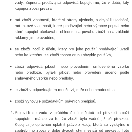
vady. Zejména prodávající odpovídá kupujícímu, že v době, kdy
kupující zboží převzal:
má zboží vlastnosti, které si strany ujednaly, a chybí-li ujednání,
má takové vlastnosti, které prodávající nebo výrobce popsal nebo
které kupující očekával s ohledem na povahu zboží a na základě
reklamy jimi prováděné,
se zboží hodí k účelu, který pro jeho použití prodávající uvádí
nebo ke kterému se zboží tohoto druhu obvykle používá,
zboží odpovídá jakostí nebo provedením smluvenému vzorku
nebo předloze, byla-li jakost nebo provedení určeno podle
smluveného vzorku nebo předlohy,
je zboží v odpovídajícím množství, míře nebo hmotnosti a
zboží vyhovuje požadavkům právních předpisů.
Projeví-li se vada v průběhu šesti měsíců od převzetí zboží
kupujícím, má se za to, že zboží bylo vadné již při převzetí.
Kupující je oprávněn uplatnit právo z vady, která se vyskytne u
spotřebního zboží v době dvaceti čtyř měsíců od převzetí. Toto