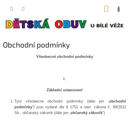
Přejít
NÁKUP
na
obsah
KOŠÍK
Obchodní podmínky
Všeobecné obchodní podmínky
I.
Základní ustanovení
Tyto všeobecné obchodní podmínky (dále jen „
obchodní
podmínky
“) jsou vydané dle § 1751 a násl. zákona č. 89/2012
Sb., občanský zákoník (dále jen „
občanský zákoník
“)