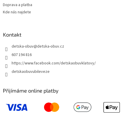
y
Doprava a platba
v
ý
Kde nás najdete
p
i
s
u
Kontakt
detska-obuv
@
detska-obuv.cz
607 194 816
https://www.facebook.com/detskaobuvklatovy/
detskaobuvubileveze
Přijímáme online platby