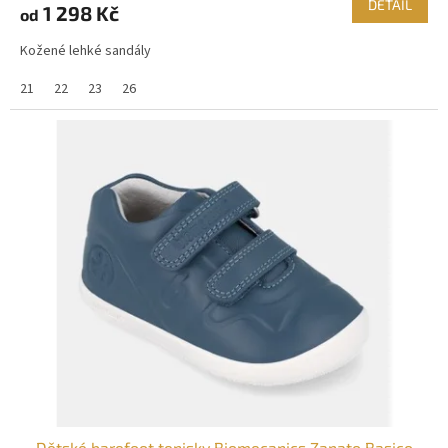
DETAIL
1 298 Kč
od
Kožené lehké sandály
21
22
23
26
Dětské barefoot tenisky Biomecanics Zapato Basico