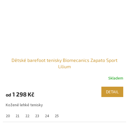
Dětské barefoot tenisky Biomecanics Zapato Sport
Lilium
Skladem
DETAIL
1 298 Kč
od
Kožené lehké tenisky
20
21
22
23
24
25