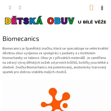
Přejít
NÁKUP
na
obsah
KOŠÍK
Biomecanics
Biomecanics je španělská značka, která se specializuje na velmi kvalitní
děstkou obuv vyvíjenou ve spolupráci s pediatry a s Institutem
biomachaniky ve Valencii. Obuv je z přírodních materiálů. Je zaměřena
na zdravý vývoj dětských nožek od prvních krůčků, botičky jsou lehké a
ohebné. Značka Biomachanics má patentovaný, anatomicky tvarovaný
opatek pro dobrou stabilitu malých chodců.