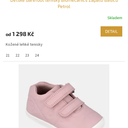
Petrol
Skladem
DETAIL
1 298 Kč
od
Kožené lehké tenisky
21
22
23
24