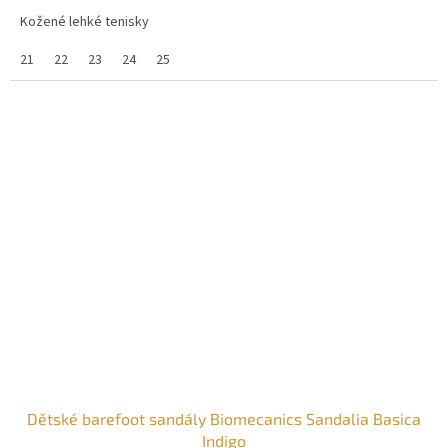
Kožené lehké tenisky
21
22
23
24
25
Dětské barefoot sandály Biomecanics Sandalia Basica
Indigo