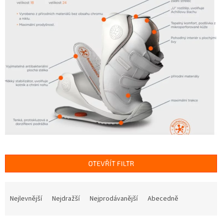
OTEVŘÍT FILTR
Ř
a
Nejlevnější
Nejdražší
Nejprodávanější
Abecedně
z
e