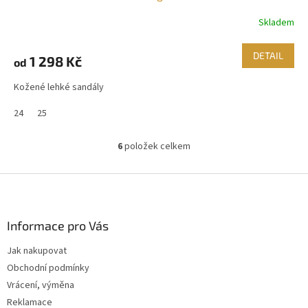
Skladem
DETAIL
1 298 Kč
od
Kožené lehké sandály
24
25
6
položek celkem
O
v
l
Z
á
á
d
p
a
a
Informace pro Vás
c
t
í
Jak nakupovat
í
p
Obchodní podmínky
r
v
Vrácení, výměna
k
Reklamace