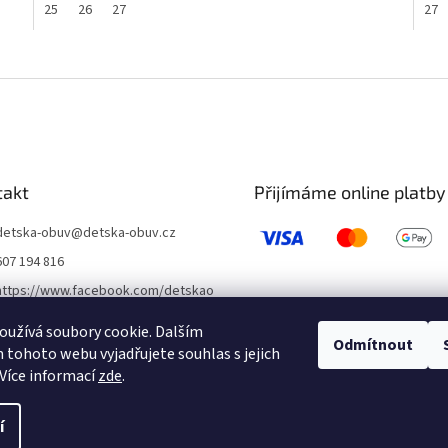
25
26
27
27
O
v
l
á
d
a
c
í
takt
Přijímáme online platby
p
r
detska-obuv
@
detska-obuv.cz
v
607 194 816
k
y
https://www.facebook.com/detskao
v
buvklatovy/
ý
užívá soubory cookie. Dalším
detskaobuvubileveze
p
Odmítnout
tohoto webu vyjadřujete souhlas s jejich
i
Více informací
zde
.
s
u
í
 vyhrazena.