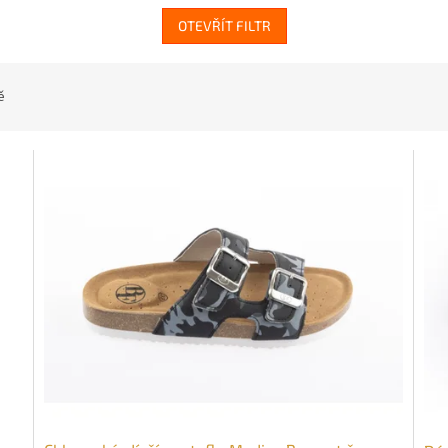
OTEVŘÍT FILTR
ě