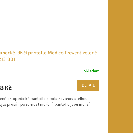
apecké-dívčí pantofle Medico Prevent zelené
2131801
Skladem
DETAIL
8 Kč
ené ortopedické pantofle s polstrovanou stélkou
ujte prosím pozornost měření, pantofle jsou menší