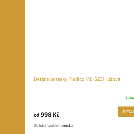
Dětské botasky Medico ME-5251 růžová
Skl
DETAI
998 Kč
od
Dětská textilní teniska