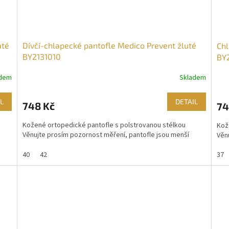
até
Dívčí-chlapecké pantofle Medico Prevent žluté
Chl
BY2131010
BY
adem
Skladem
L
DETAIL
748 Kč
74
Kožené ortopedické pantofle s polstrovanou stélkou
Kož
Věnujte prosím pozornost měření, pantofle jsou menší
Věn
40
42
37