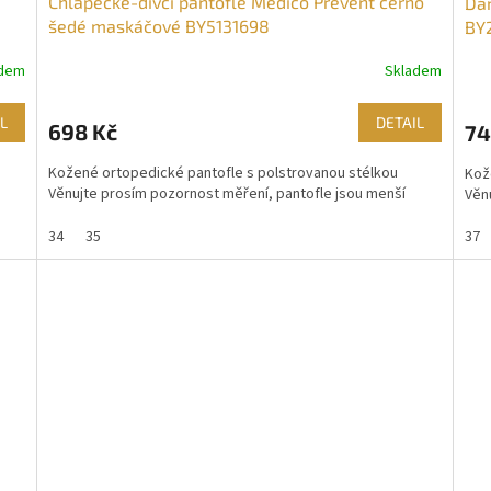
Chlapecké-dívčí pantofle Medico Prevent černo
Dám
šedé maskáčové BY5131698
BY
adem
Skladem
L
DETAIL
698 Kč
74
Kožené ortopedické pantofle s polstrovanou stélkou
Kož
Věnujte prosím pozornost měření, pantofle jsou menší
Věn
34
35
37