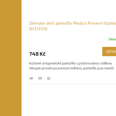
Dámské-dívčí pantofle Medico Prevent třpytk
BY2131110
Skl
DETAI
748 Kč
Kožené ortopedické pantofle s polstrovanou stélkou
Věnujte prosím pozornost měření, pantofle jsou menší
38
39
42