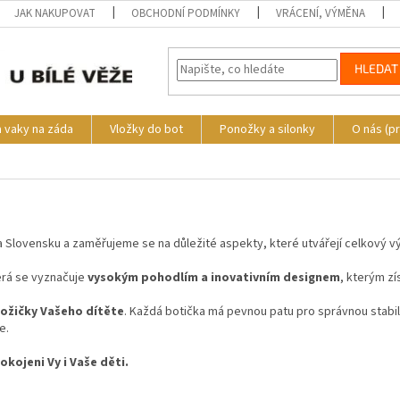
JAK NAKUPOVAT
OBCHODNÍ PODMÍNKY
VRÁCENÍ, VÝMĚNA
HLEDAT
a vaky na záda
Vložky do bot
Ponožky a silonky
O nás (p
 Slovensku a zaměřujeme se na důležité aspekty, které utvářejí celkový vý
erá se vyznačuje
vysokým pohodlím a inovativním designem
, kterým zí
nožičky Vašeho dítěte
. Každá botička má pevnou patu pro správnou stabiliz
e.
kojeni Vy i Vaše děti.