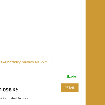
tské botasky Medico ME-52533
Skladem
DETAIL
1 098 Kč
ká softshell teniska