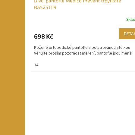
Dívčí pantofle Medico Prevent třpytkaté
BA5251119
Skl
DETAI
698 Kč
Kožené ortopedické pantofle s polstrovanou stélkou
Věnujte prosím pozornost měření, pantofle jsou menší
34