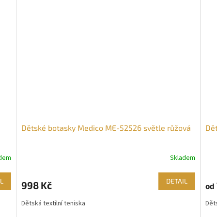
Dětské botasky Medico ME-52526 světle růžová
Dě
adem
Skladem
L
DETAIL
998 Kč
od
Dětská textilní teniska
Děts