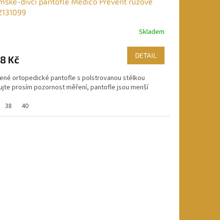
ské-dívčí pantofle Medico Prevent růžové
2131099
Skladem
DETAIL
8 Kč
ené ortopedické pantofle s polstrovanou stélkou
ujte prosím pozornost měření, pantofle jsou menší
38
40