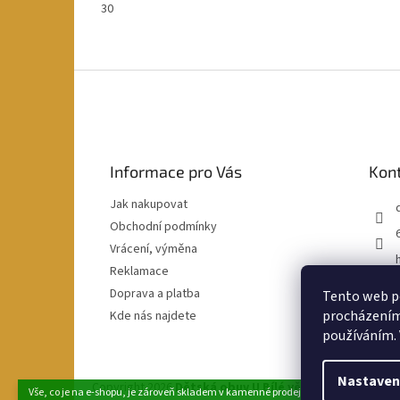
30
Z
á
p
a
t
Informace pro Vás
Kon
í
Jak nakupovat
Obchodní podmínky
Vrácení, výměna
Reklamace
Doprava a platba
Tento web po
procházením 
Kde nás najdete
používáním. 
Nastaven
Copyright 2026
Dětská obuv U Bílé věže
. Všechna práva
Vše, co je na e-shopu, je zároveň skladem v kamenné prodejně v Klatovech