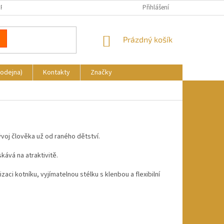
REKLAMACE
DOPRAVA A PLATBA
KDE NÁS NAJDETE
Přihlášení
NÁKUPNÍ
Prázdný košík
KOŠÍK
rodejna)
Kontakty
Značky
voj člověka už od raného dětství.
skává na atraktivitě.
aci kotníku, vyjímatelnou stélku s klenbou a flexibilní