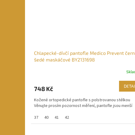
Chlapecké-dívčí pantofle Medico Prevent čer
šedé maskáčové BY2131698
Skl
DETAI
748 Kč
Kožené ortopedické pantofle s polstrovanou stélkou
Věnujte prosím pozornost měření, pantofle jsou menší
37
40
41
42