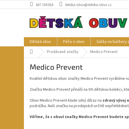
Přejít
607 194 816
detska-obuv@detska-obuv.cz
na
obsah
Dětská obuv
Péče o obuv
Sáčky na bačkory 
Domů
Prodávané značky
Medico Prevent
Medico Prevent
Kvalitní dětskou obuv značky Medico Prevent vyrábíme na
Značka Medico Prevent přináší na trh dětskou kolekci, kt
Obuv Medico Prevent klade silný důraz na
zdravý vývoj 
podrážku. Naši značku na prodejnách určitě nepřehlédnet
Věříme, že s obuví značky Medico Prevent budete spo