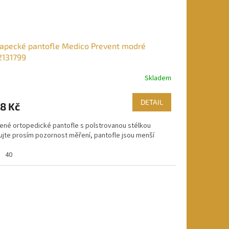
apecké pantofle Medico Prevent modré
2131799
Skladem
DETAIL
8 Kč
ené ortopedické pantofle s polstrovanou stélkou
ujte prosím pozornost měření, pantofle jsou menší
40