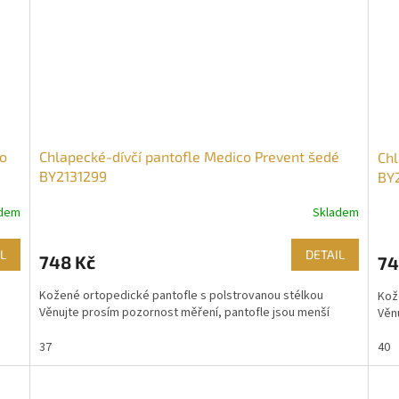
no
Chlapecké-dívčí pantofle Medico Prevent šedé
Chl
BY2131299
BY
adem
Skladem
L
DETAIL
748 Kč
74
Kožené ortopedické pantofle s polstrovanou stélkou
Kož
Věnujte prosím pozornost měření, pantofle jsou menší
Věn
37
40