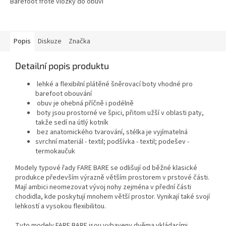
Barefoot froté vložky do obuvi
Popis
Diskuze
Značka
Detailní popis produktu
lehké a flexibilní plátěné šněrovací boty vhodné pro
barefoot obouvání
obuv je ohebná příčně i podélně
boty jsou prostorné ve špici, přitom užší v oblasti paty,
takže sedí na útlý kotník
bez anatomického tvarování, stélka je vyjímatelná
svrchní materiál - textil; podšívka - textil; podešev -
termokaučuk
Modely typové řady FARE BARE se odlišují od běžné klasické
produkce především výrazně větším prostorem v prstové části.
Mají ambici neomezovat vývoj nohy zejména v přední části
chodidla, kde poskytují mnohem větší prostor. Vynikají také svojí
lehkostí a vysokou flexibilitou.
Tyto modely FARE BARE jsou vybaveny dvěma vkládacími