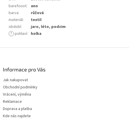
barefooot
:
ano
barva
:
růžová
materiál
:
textil
období
:
jaro, léto, podzim
?
pohlaví
:
holka
Z
á
p
a
Informace pro Vás
t
Jak nakupovat
í
Obchodní podmínky
Vrácení, výměna
Reklamace
Doprava a platba
Kde nás najdete