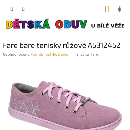
Přejít
NÁKUP
na
obsah
KOŠÍK
Fare bare tenisky růžové A5312452
Průměrné
Neohodnoceno
Podrobnosti hodnocení
Značka:
Fare
hodnocení
produktu
je
0,0
z
5
hvězdiček.