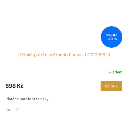
998 Kč
–40 %
Dětské plátěnky Froddo Canvas G1700358-3
Skladem
598 Kč
DETAIL
Plátěné barefoot tenisky
36
38