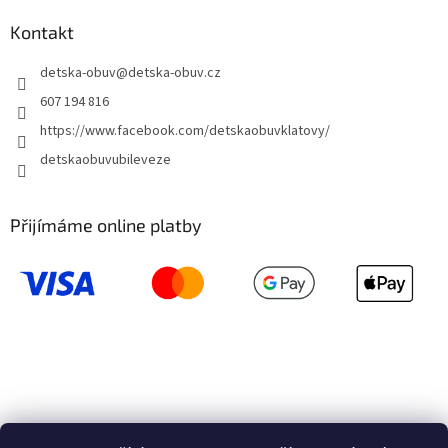
Kontakt
detska-obuv
@
detska-obuv.cz
607 194 816
https://www.facebook.com/detskaobuvklatovy/
detskaobuvubileveze
Přijímáme online platby