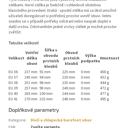
stélkami. Horní stélka je funkčně i vzhledově obdobou
klasického provedení. Druhá - spodní stélka má za úkol umožnit
uživateli doregulovat si potřebný prostor uvnitř obuvi. Velmi
snadno se v případě potřeby odstraní nebo naopak doplní o
další vrstvu. Odstraněním jedné vrstvy stélek je možné prostor
zvětšit.
Tabulka velikostí
Šířka v
Vnitřní
Obvod
obvodu
Výška
Velikost
délka
prstních
Hmotnost
prstních
podpatku
obuvi
kloubů
kloubů
EU 36
237 mm
92 mm
225 mm
0 mm
400 g
EU 37
245 mm
94 mm
230 mm
0 mm
432 g
EU 38
251 mm
96 mm
235 mm
0 mm
444 g
EU 39
257 mm
98 mm
240 mm
0 mm
472 g
EU 40
263 mm
100 mm
244 mm
0 mm
477 g
EU 41
270 mm
102 mm
248 mm
0 mm
495 g
Doplňkové parametry
Kategorie
:
Dívčí a chlapecká barefoot obuv
EAN
:
Zvolte variantu