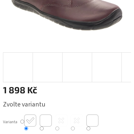
1 898 Kč
Měrná
Zvolte variantu
cena:
Varianta