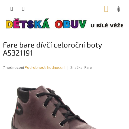
Přejít
NÁKUP
na
obsah
KOŠÍK
Fare bare dívčí celoroční boty
A5321191
Průměrné
7 hodnocení
Podrobnosti hodnocení
Značka:
Fare
hodnocení
produktu
je
3,4
z
5
hvězdiček.