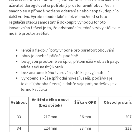
klasického provedení. Druhá, spodní stélka má za úkol umožnit
uživateli doregulovat si potřebný prostor uvnitř obuvi. Velmi
snadno se v případě potřeby odstraní a nebo naopak, doplní o
další vrstvu. Výrobce bude také nabízet možnost si tuto
regulační stélku samostatně dokoupit. Výhodou tohoto
inovativního řešení je to, že odstraněním jedné vrstvy stélek je
možné prostor zvětšit.
lehké a flexibilní boty vhodné pro barefoot obouvání
obuv je ohebná příčně i podélně
boty jsou prostorné ve špici, přitom užší v oblasti paty,
takže sedí na útlý kotník
bez anatomického tvarování, stélka je vyjímatelná
vyrobeno z kůže (přírodní hovězí useň), podšívka je
textilní (obdoba fleecu) a dobře saje pot, podešev je z
termo kaučuku
Vnitřní délka obuvi
Velikost
Šířka v OPK
Obvod prstníc
(bez stélek)
33
217 mm
86 mm
207
34
224 mm
88 mm
212