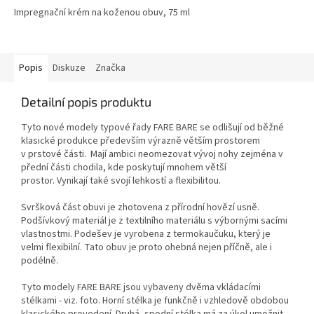
Impregnační krém na koženou obuv, 75 ml
Popis
Diskuze
Značka
Detailní popis produktu
Tyto nové modely typové řady FARE BARE se odlišují od běžné
klasické produkce především výrazně větším prostorem
v prstové části. Mají ambici neomezovat vývoj nohy zejména v
přední části chodila, kde poskytují mnohem větší
prostor. Vynikají také svojí lehkostí a flexibilitou.
Svršková část obuvi je zhotovena z přírodní hovězí usně.
Podšívkový materiál
je z textilního materiálu s výbornými sacími
vlastnostmi
. Podešev je vyrobena z termokaučuku, který je
velmi flexibilní. Tato obuv je proto ohebná nejen příčně, ale i
podélně.
Tyto modely FARE BARE jsou vybaveny dvěma vkládacími
stélkami - viz. foto. Horní stélka je funkčně i vzhledově obdobou