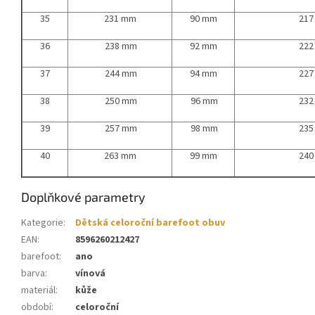
35
231 mm
90 mm
217
36
238 mm
92 mm
222
37
244 mm
94 mm
227
38
250 mm
96 mm
232
39
257 mm
98 mm
235
40
263 mm
99 mm
240
Doplňkové parametry
Kategorie
:
Dětská celoroční barefoot obuv
EAN
:
8596260212427
barefoot
:
ano
barva
:
vínová
materiál
:
kůže
období
:
celoroční