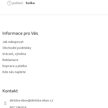
?
pohlaví
:
holka
Z
á
p
a
Informace pro Vás
t
Jak nakupovat
í
Obchodní podmínky
Vrácení, výměna
Reklamace
Doprava a platba
Kde nás najdete
Kontakt
detska-obuv
@
detska-obuv.cz
607 194 816