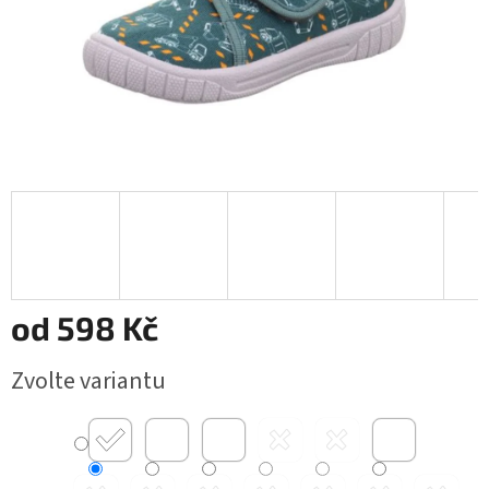
od
598 Kč
Měrná
Zvolte variantu
cena: