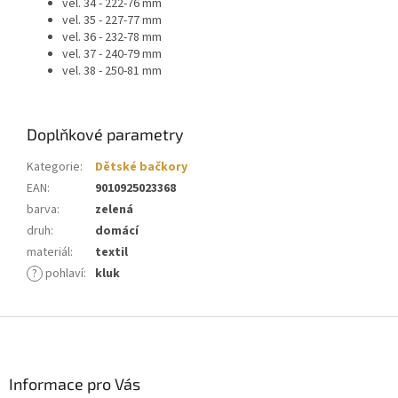
vel. 34 - 222-76 mm
vel. 35 - 227-77 mm
vel. 36 - 232-78 mm
vel. 37 - 240-79 mm
vel. 38 - 250-81 mm
Doplňkové parametry
Kategorie
:
Dětské bačkory
EAN
:
9010925023368
barva
:
zelená
druh
:
domácí
materiál
:
textil
?
pohlaví
:
kluk
Z
á
p
a
Informace pro Vás