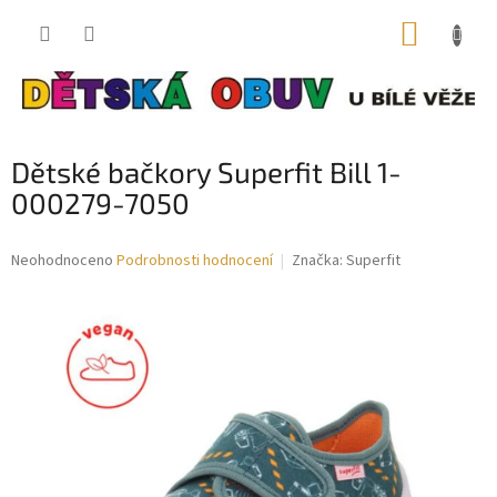
Přejít
NÁKUP
na
obsah
KOŠÍK
Dětské bačkory Superfit Bill 1-
000279-7050
Průměrné
Neohodnoceno
Podrobnosti hodnocení
Značka:
Superfit
hodnocení
produktu
je
0,0
z
5
hvězdiček.