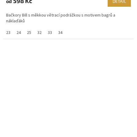
598 Kč
od
DETAIL
Bačkory Bill s měkkou větrací podrážkou s motivem bagrů a
náklaďáků
23
24
25
32
33
34