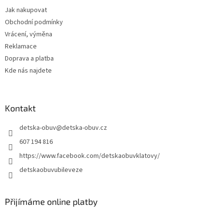
t
Jak nakupovat
í
Obchodní podmínky
Vrácení, výměna
Reklamace
Doprava a platba
Kde nás najdete
Kontakt
detska-obuv
@
detska-obuv.cz
607 194 816
https://www.facebook.com/detskaobuvklatovy/
detskaobuvubileveze
Přijímáme online platby