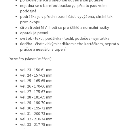
pohodlné, lehké s ohebnou odvětranou podešví
nejedná se o barefoot bačkory, i přesto jsou velmi
poddajné
podrážka je v přední i zadní části vyvýšená, chrání tak
proti okopu
šíře střední MIV - hodí se pro štíhlé a normální nožky
opatek je pevný
svršek - textil, podšívka - textil, podešev - syntetika
údržba - čistit vlhkým hadříkem nebo kartáčkem, neprat v
pračce a nesušit na topení
Rozměry (vlastní měření):
vel. 23 - 150-61 mm
vel. 24 - 157-63 mm
vel. 25 - 165-65 mm
vel. 26 - 170-66 mm
vel. 27 - 175-67 mm
vel. 28 - 181-69 mm
vel. 29 - 190-70 mm
vel. 30 - 195-72 mm
vel. 31 - 200-73 mm
vel. 32 - 210-74 mm
vel. 33 - 217-75 mm