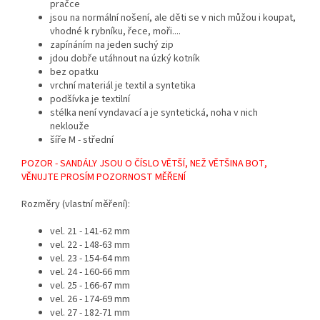
pračce
jsou na normální nošení, ale děti se v nich můžou i koupat,
vhodné k rybníku, řece, moři....
zapínáním na jeden suchý zip
jdou dobře utáhnout na úzký kotník
bez opatku
vrchní materiál je textil a syntetika
podšívka je textilní
stélka není vyndavací a je syntetická, noha v nich
neklouže
šíře M - střední
POZOR - SANDÁLY JSOU O ČÍSLO VĚTŠÍ, NEŽ VĚTŠINA BOT,
VĚNUJTE PROSÍM POZORNOST MĚŘENÍ
Rozměry (vlastní měření):
vel. 21 - 141-62 mm
vel. 22 - 148-63 mm
vel. 23 - 154-64 mm
vel. 24 - 160-66 mm
vel. 25 - 166-67 mm
vel. 26 - 174-69 mm
vel. 27 - 182-71 mm