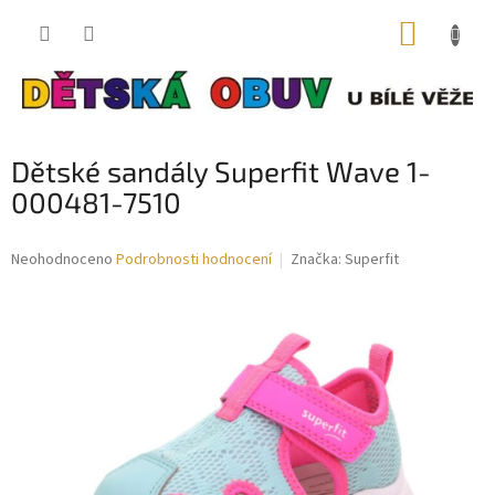
Přejít
NÁKUP
na
obsah
KOŠÍK
Dětské sandály Superfit Wave 1-
000481-7510
Průměrné
Neohodnoceno
Podrobnosti hodnocení
Značka:
Superfit
hodnocení
produktu
je
0,0
z
5
hvězdiček.