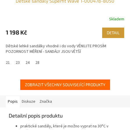
Dětské sandály Superfit Wave 1-000478-8050
Skladem
1 198 Kč
DETAIL
Dětské lehké sandálky vhodné i do vody VĚNUJTE PROSÍM
POZORNOST MĚŘENÍ - SANDÁLY JSOU VĚTŠÍ
21
23
24
28
ZOBRAZIT VŠECHNY SOUVISEJÍCÍ PRODUKTY
Popis
Diskuze
Značka
Detailní popis produktu
praktické sandály, které je možno vyprat na 30°C v