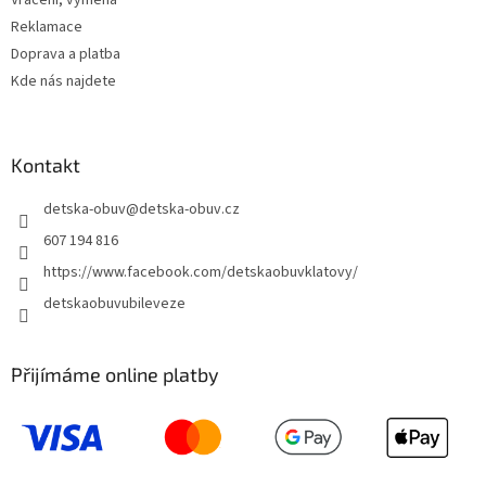
Vrácení, výměna
Reklamace
Doprava a platba
Kde nás najdete
Kontakt
detska-obuv
@
detska-obuv.cz
607 194 816
https://www.facebook.com/detskaobuvklatovy/
detskaobuvubileveze
Přijímáme online platby