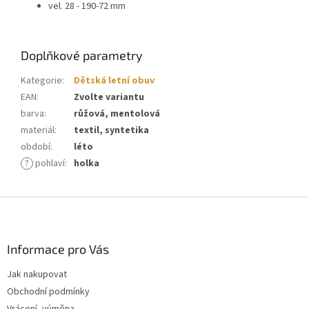
vel. 28 - 190-72 mm
Doplňkové parametry
Kategorie
:
Dětská letní obuv
EAN
:
Zvolte variantu
barva
:
růžová, mentolová
materiál
:
textil, syntetika
období
:
léto
?
pohlaví
:
holka
Z
á
p
a
Informace pro Vás
t
Jak nakupovat
í
Obchodní podmínky