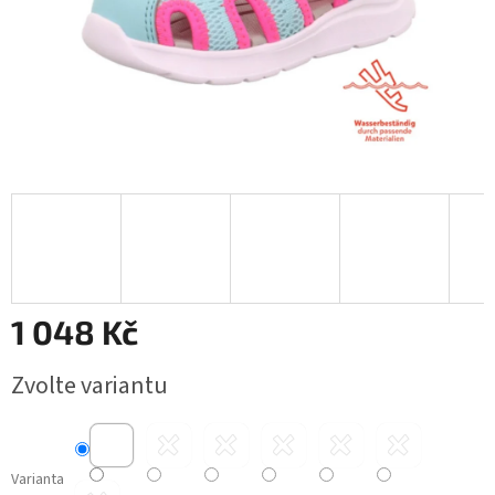
1 048 Kč
Měrná
Zvolte variantu
cena:
Varianta