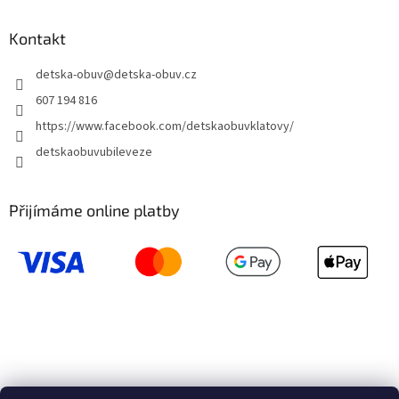
Kontakt
detska-obuv
@
detska-obuv.cz
607 194 816
https://www.facebook.com/detskaobuvklatovy/
detskaobuvubileveze
Přijímáme online platby