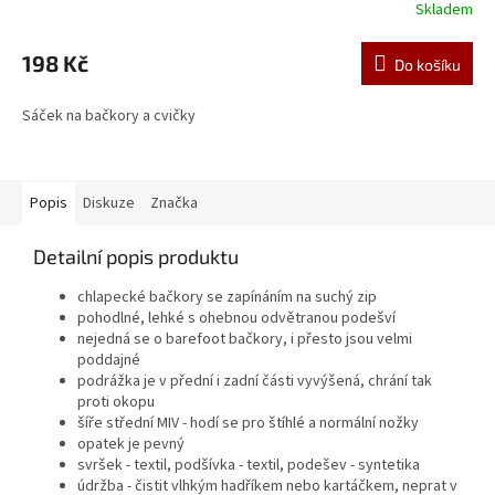
Skladem
198 Kč
Do košíku
Sáček na bačkory a cvičky
Popis
Diskuze
Značka
Detailní popis produktu
chlapecké bačkory se zapínáním na suchý zip
pohodlné, lehké s ohebnou odvětranou podešví
nejedná se o barefoot bačkory, i přesto jsou velmi
poddajné
podrážka je v přední i zadní části vyvýšená, chrání tak
proti okopu
šíře střední MIV - hodí se pro štíhlé a normální nožky
opatek je pevný
svršek - textil, podšívka - textil, podešev - syntetika
údržba - čistit vlhkým hadříkem nebo kartáčkem, neprat v