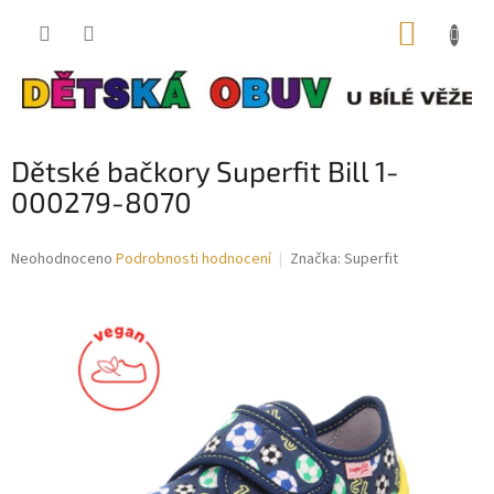
Přejít
NÁKUP
na
obsah
KOŠÍK
Dětské bačkory Superfit Bill 1-
000279-8070
Průměrné
Neohodnoceno
Podrobnosti hodnocení
Značka:
Superfit
hodnocení
produktu
je
0,0
z
5
hvězdiček.