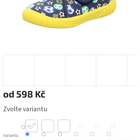
od
598 Kč
Měrná
Zvolte variantu
cena:
Varianta