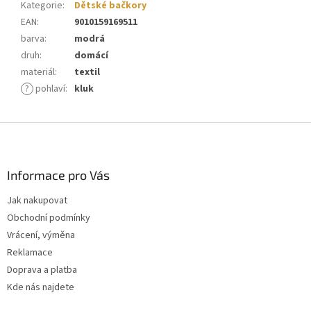
Kategorie
:
Dětské bačkory
EAN
:
9010159169511
barva
:
modrá
druh
:
domácí
materiál
:
textil
?
pohlaví
:
kluk
Z
á
p
a
Informace pro Vás
t
Jak nakupovat
í
Obchodní podmínky
Vrácení, výměna
Reklamace
Doprava a platba
Kde nás najdete