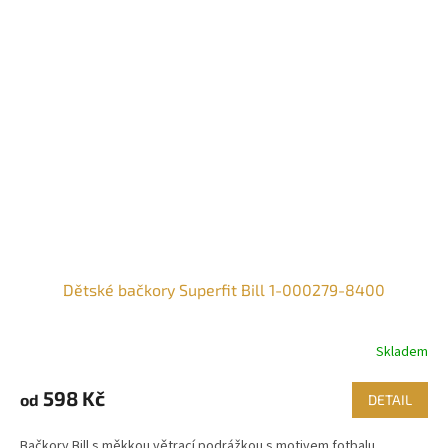
Dětské bačkory Superfit Bill 1-000279-8400
Skladem
598 Kč
od
DETAIL
Bačkory Bill s měkkou větrací podrážkou s motivem fotbalu