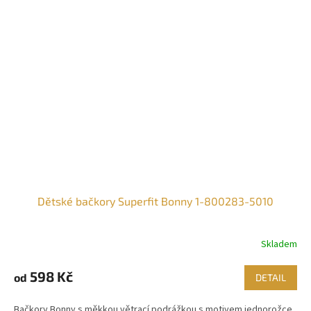
Dětské bačkory Superfit Bonny 1-800283-5010
Skladem
598 Kč
od
DETAIL
Bačkory Bonny s měkkou větrací podrážkou s motivem jednorožce