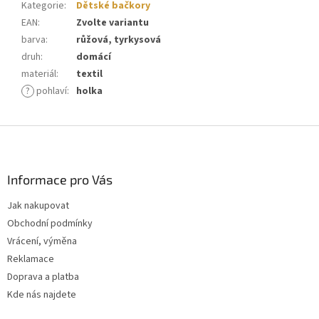
Kategorie
:
Dětské bačkory
EAN
:
Zvolte variantu
barva
:
růžová, tyrkysová
druh
:
domácí
materiál
:
textil
?
pohlaví
:
holka
Z
á
p
a
Informace pro Vás
t
Jak nakupovat
í
Obchodní podmínky
Vrácení, výměna
Reklamace
Doprava a platba
Kde nás najdete