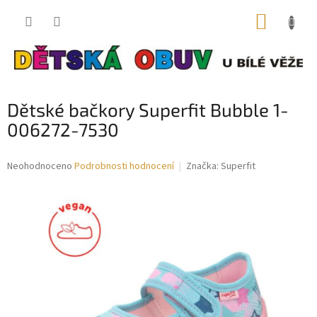
Přejít
NÁKUP
na
obsah
KOŠÍK
Dětské bačkory Superfit Bubble 1-
006272-7530
Průměrné
Neohodnoceno
Podrobnosti hodnocení
Značka:
Superfit
hodnocení
produktu
je
0,0
z
5
hvězdiček.