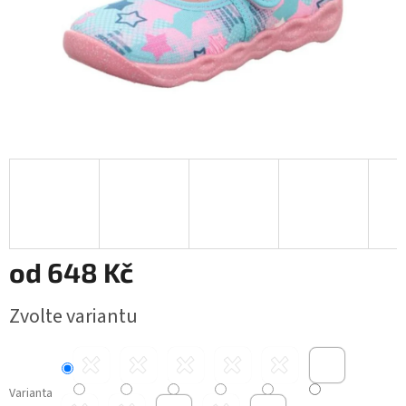
od
648 Kč
Měrná
Zvolte variantu
cena:
Varianta