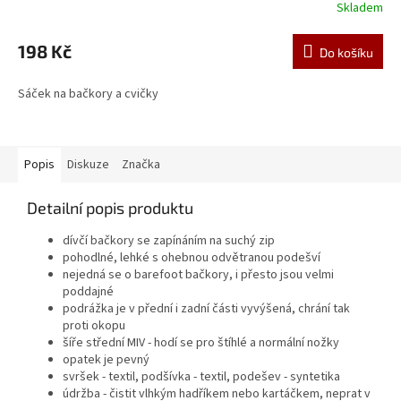
Skladem
198 Kč
Do košíku
Sáček na bačkory a cvičky
Popis
Diskuze
Značka
Detailní popis produktu
dívčí bačkory se zapínáním na suchý zip
pohodlné, lehké s ohebnou odvětranou podešví
nejedná se o barefoot bačkory, i přesto jsou velmi
poddajné
podrážka je v přední i zadní části vyvýšená, chrání tak
proti okopu
šíře střední MIV - hodí se pro štíhlé a normální nožky
opatek je pevný
svršek - textil, podšívka - textil, podešev - syntetika
údržba - čistit vlhkým hadříkem nebo kartáčkem, neprat v