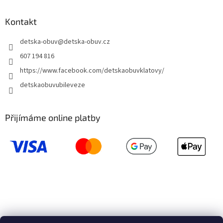
Kontakt
detska-obuv
@
detska-obuv.cz
607 194 816
https://www.facebook.com/detskaobuvklatovy/
detskaobuvubileveze
Přijímáme online platby