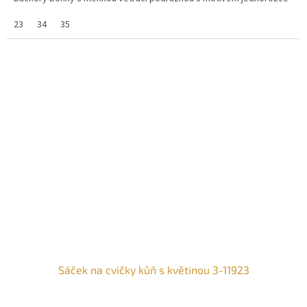
23
34
35
Sáček na cvičky kůň s květinou 3-11923