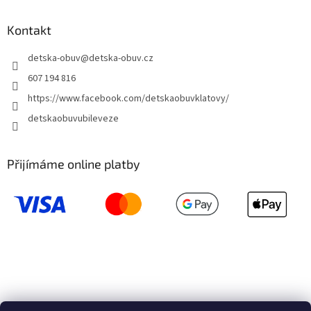
Kontakt
detska-obuv
@
detska-obuv.cz
607 194 816
https://www.facebook.com/detskaobuvklatovy/
detskaobuvubileveze
Přijímáme online platby