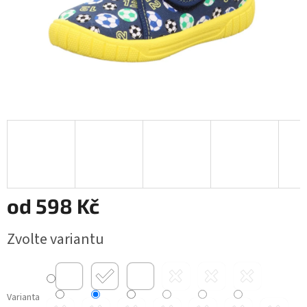
od
598 Kč
Měrná
Zvolte variantu
cena:
Varianta