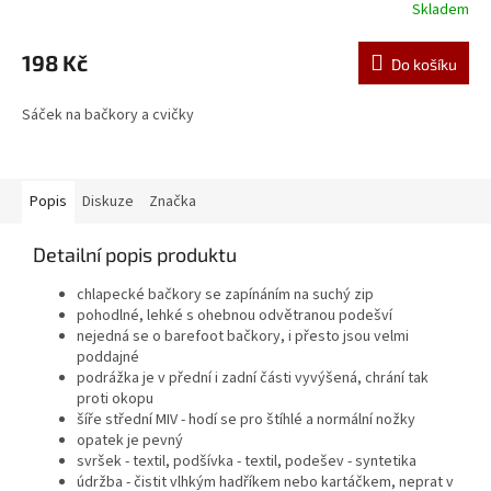
Skladem
198 Kč
Do košíku
Sáček na bačkory a cvičky
Popis
Diskuze
Značka
Detailní popis produktu
chlapecké bačkory se zapínáním na suchý zip
pohodlné, lehké s ohebnou odvětranou podešví
nejedná se o barefoot bačkory, i přesto jsou velmi
poddajné
podrážka je v přední i zadní části vyvýšená, chrání tak
proti okopu
šíře střední MIV - hodí se pro štíhlé a normální nožky
opatek je pevný
svršek - textil, podšívka - textil, podešev - syntetika
údržba - čistit vlhkým hadříkem nebo kartáčkem, neprat v