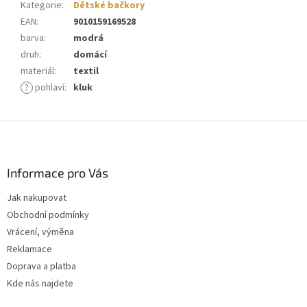
Kategorie
:
Dětské bačkory
EAN
:
9010159169528
barva
:
modrá
druh
:
domácí
materiál
:
textil
?
pohlaví
:
kluk
Z
á
p
a
Informace pro Vás
t
Jak nakupovat
í
Obchodní podmínky
Vrácení, výměna
Reklamace
Doprava a platba
Kde nás najdete