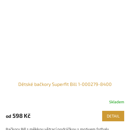
Dětské bačkory Superfit Bill 1-000279-8400
Skladem
598 Kč
od
DETAIL
Bačkory Bill s měkkou větrací podrážkou s motivem fotbalu