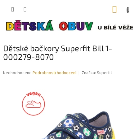
Přejít
NÁKUP
na
obsah
KOŠÍK
Dětské bačkory Superfit Bill 1-
000279-8070
Průměrné
Neohodnoceno
Podrobnosti hodnocení
Značka:
Superfit
hodnocení
produktu
je
0,0
z
5
hvězdiček.