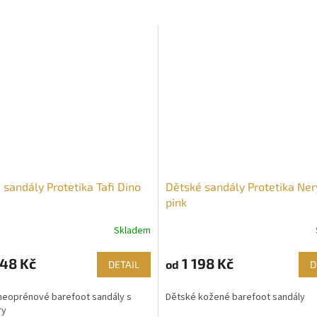
 sandály Protetika Tafi Dino
Dětské sandály Protetika Ner
pink
Skladem
48 Kč
1 198 Kč
od
DETAIL
D
neoprénové barefoot sandály s
Dětské kožené barefoot sandály
ry