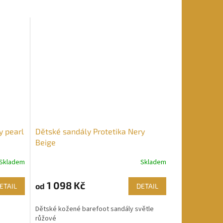
y pearl
Dětské sandály Protetika Nery
Beige
Skladem
Skladem
1 098 Kč
od
ETAIL
DETAIL
Dětské kožené barefoot sandály světle
růžové