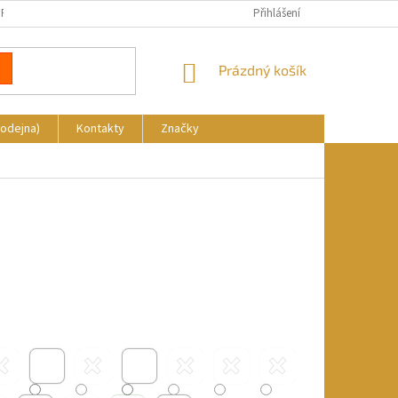
REKLAMACE
DOPRAVA A PLATBA
KDE NÁS NAJDETE
Přihlášení
NÁKUPNÍ
Prázdný košík
KOŠÍK
rodejna)
Kontakty
Značky