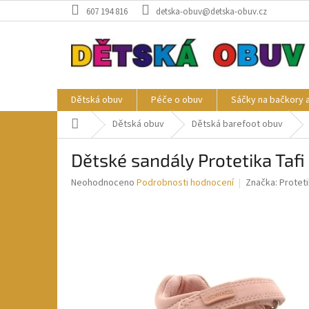
Přejít
607 194 816
detska-obuv@detska-obuv.cz
na
obsah
Dětská obuv
Péče o obuv
Sáčky na bačkory 
Domů
Dětská obuv
Dětská barefoot obuv
Dětské sandály Protetika Taf
Průměrné
Neohodnoceno
Podrobnosti hodnocení
Značka:
Protet
hodnocení
produktu
je
0,0
z
5
hvězdiček.