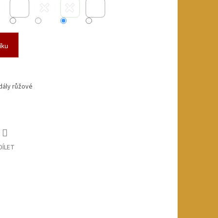
íku
dály růžové
DÍLET