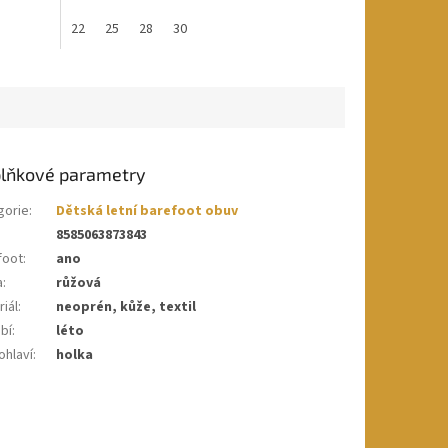
22
25
28
30
lňkové parametry
gorie
:
Dětská letní barefoot obuv
8585063873843
foot
:
ano
a
:
růžová
iál
:
neoprén, kůže, textil
bí
:
léto
ohlaví
:
holka