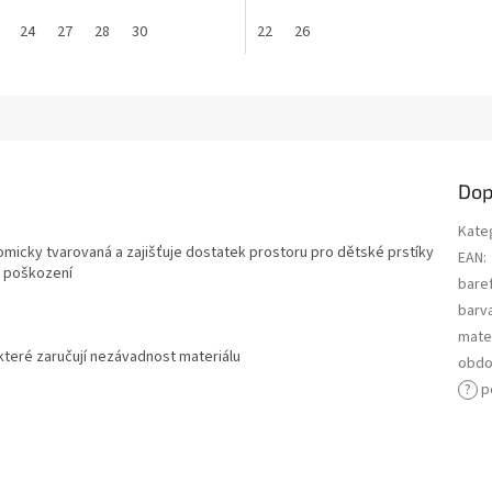
24
27
28
30
22
26
Dop
Kate
tomicky tvarovaná a zajišťuje dostatek prostoru pro dětské prstíky
EAN
:
i poškození
bare
barv
mater
které zaručují nezávadnost materiálu
obdo
?
p