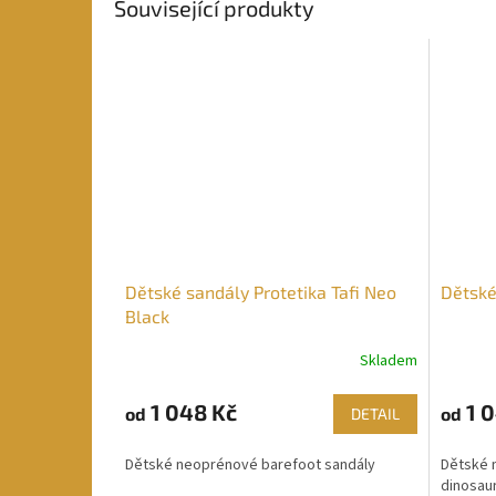
Související produkty
Dětské sandály Protetika Tafi Neo
Dětské
Black
Skladem
1 048 Kč
1 0
od
od
DETAIL
Dětské neoprénové barefoot sandály
Dětské 
dinosau