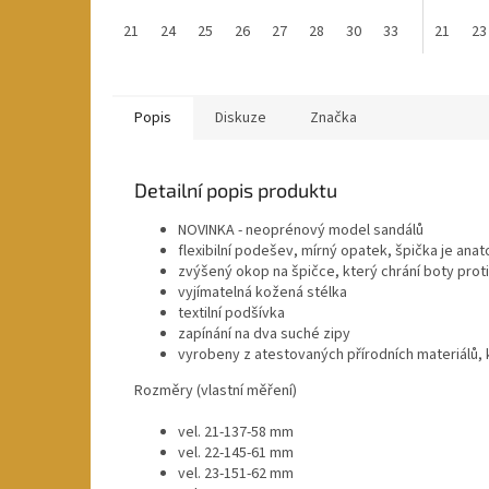
21
24
25
26
27
28
30
33
34
21
23
Popis
Diskuze
Značka
Detailní popis produktu
NOVINKA - neoprénový model sandálů
flexibilní podešev, mírný opatek, špička je ana
zvýšený okop na špičce, který chrání boty prot
vyjímatelná kožená stélka
textilní podšívka
zapínání na dva suché zipy
vyrobeny z atestovaných přírodních materiálů, 
Rozměry (vlastní měření)
vel. 21-137-58 mm
vel. 22-145-61 mm
vel. 23-151-62 mm