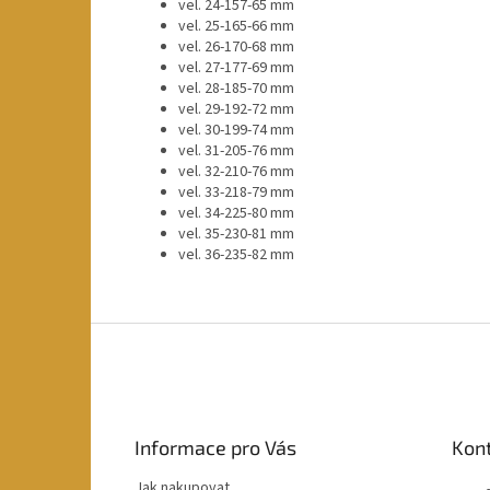
vel. 24-157-65 mm
vel. 25-165-66 mm
vel. 26-170-68 mm
vel. 27-177-69 mm
vel. 28-185-70 mm
vel. 29-192-72 mm
vel. 30-199-74 mm
vel. 31-205-76 mm
vel. 32-210-76 mm
vel. 33-218-79 mm
vel. 34-225-80 mm
vel. 35-230-81 mm
vel. 36-235-82 mm
Z
á
p
a
t
Informace pro Vás
Kon
í
Jak nakupovat