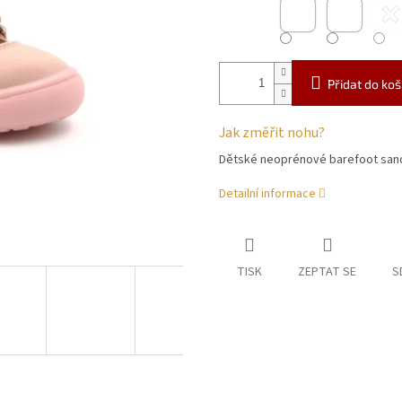
Přidat do koš
Jak změřit nohu?
Dětské neoprénové barefoot san
Detailní informace
TISK
ZEPTAT SE
S