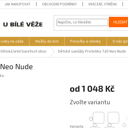
JAK NAKUPOVAT
OBCHODNÍ PODMÍNKY
VRÁCENÍ, VÝMĚNA
HLEDAT
a vaky na záda
Vložky do bot
Ponožky a silonky
O nás (p
Dětská letní barefoot obuv
Dětské sandály Protetika Tafi Neo Nude
i Neo Nude
ika
od
1 048 Kč
Měrná
Zvolte variantu
cena:
Varianta