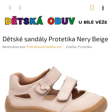
Přejít
NÁKUP
na
obsah
KOŠÍK
Dětské sandály Protetika Nery Beige
Průměrné
Neohodnoceno
Podrobnosti hodnocení
Značka:
Protetika
hodnocení
produktu
je
0,0
z
5
hvězdiček.