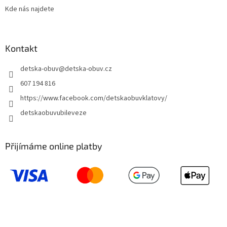
Kde nás najdete
Kontakt
detska-obuv
@
detska-obuv.cz
607 194 816
https://www.facebook.com/detskaobuvklatovy/
detskaobuvubileveze
Přijímáme online platby