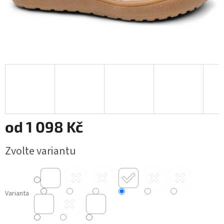
od
1 098 Kč
Měrná
Zvolte variantu
cena:
Varianta