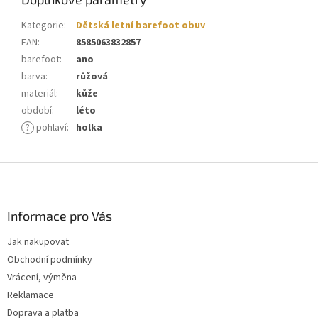
Kategorie
:
Dětská letní barefoot obuv
EAN
:
8585063832857
barefoot
:
ano
barva
:
růžová
materiál
:
kůže
období
:
léto
?
pohlaví
:
holka
Z
á
p
a
Informace pro Vás
t
Jak nakupovat
í
Obchodní podmínky
Vrácení, výměna
Reklamace
Doprava a platba