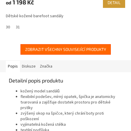
1 198 Kč
od
DETAIL
Dětské kožené barefoot sandály
30
31
ZOBRAZIT VŠECHNY SOUVISEJÍCÍ PRODUKTY
Popis
Diskuze
Značka
Detailní popis produktu
kožený model sandálů
flexibilní podešev, mírný opatek, špička je anatomicky
tvarovaná a zajišťuje dostatek prostoru pro dětské
prstíky
zvýšený okop na špičce, který chrání boty proti
poškození
vyjímatelná kožená stélka
textilní podšívka