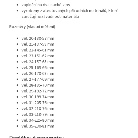
zapínání na dva suché zipy
vyrobeny z atestovaných přírodních materiálů, které
zaručují nezávadnost materiálu
Rozměry (vlastní měření)
vel. 20-130-57 mm
vel. 21-137-58 mm
vel. 22-145-61 mm
vel. 23-151-62 mm
vel. 24-157-65 mm
vel. 25-165-66 mm
vel. 26-170-68 mm
vel. 27-177-69 mm
vel. 28-185-70 mm
vel. 29-192-72 mm
vel. 30-199-74 mm
vel. 31-205-76 mm
vel. 32-210-76 mm
vel. 33-218-79 mm
vel. 34-225-80 mm
vel. 35-230-81 mm
Doplňkové parametry