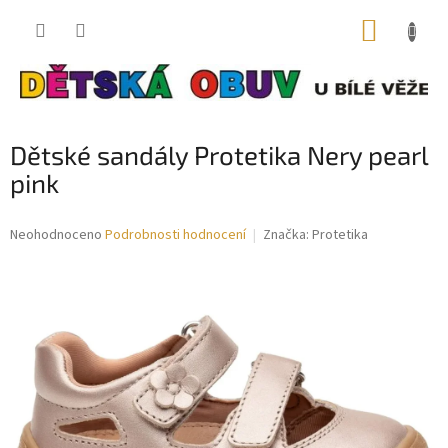
Přejít
NÁKUP
na
obsah
KOŠÍK
Dětské sandály Protetika Nery pearl
pink
Průměrné
Neohodnoceno
Podrobnosti hodnocení
Značka:
Protetika
hodnocení
produktu
je
0,0
z
5
hvězdiček.