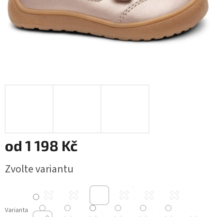
od
1 198 Kč
Měrná
Zvolte variantu
cena:
Varianta