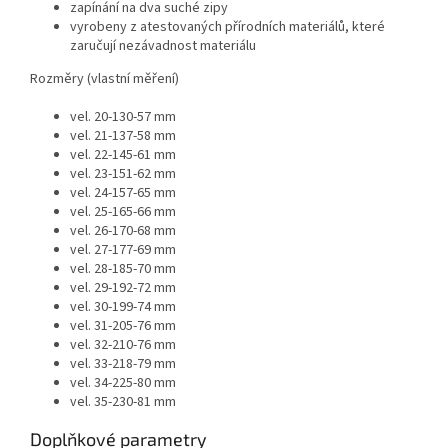
zapínání na dva suché zipy
vyrobeny z atestovaných přírodních materiálů, které
zaručují nezávadnost materiálu
Rozměry (vlastní měření)
vel. 20-130-57 mm
vel. 21-137-58 mm
vel. 22-145-61 mm
vel. 23-151-62 mm
vel. 24-157-65 mm
vel. 25-165-66 mm
vel. 26-170-68 mm
vel. 27-177-69 mm
vel. 28-185-70 mm
vel. 29-192-72 mm
vel. 30-199-74 mm
vel. 31-205-76 mm
vel. 32-210-76 mm
vel. 33-218-79 mm
vel. 34-225-80 mm
vel. 35-230-81 mm
Doplňkové parametry