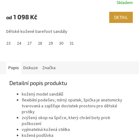
Skladem
1 098 Kč
od
DETAIL
Dětské kožené barefoot sandály
23
24
27
28
29
30
31
Popis
Diskuze
Značka
Detailní popis produktu
kožený model sandálů
flexibilní podešev, mírný opatek, špička je anatomicky
tvarovaná a zajišťuje dostatek prostoru pro dětské
prstíky
zvýšený okop na špičce, který chrání boty proti
poškození
vyjímatelná kožená stélka
kožená podšívka