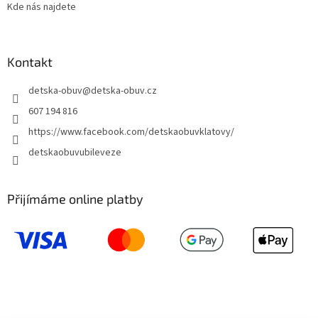
Kde nás najdete
Kontakt
detska-obuv
@
detska-obuv.cz
607 194 816
https://www.facebook.com/detskaobuvklatovy/
detskaobuvubileveze
Přijímáme online platby