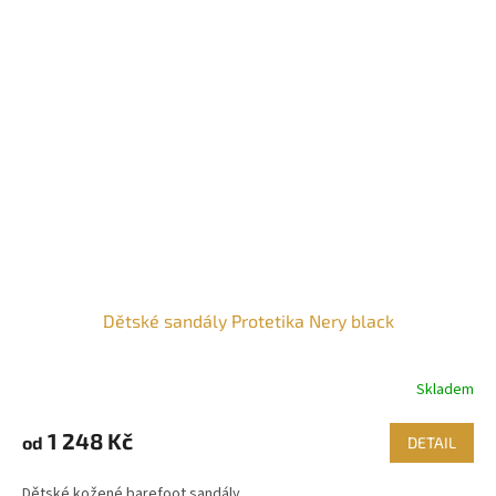
Dětské sandály Protetika Nery black
Skladem
1 248 Kč
od
DETAIL
Dětské kožené barefoot sandály