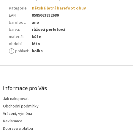
Kategorie
:
Dětská letní barefoot obuv
EAN
:
8585063832680
barefoot
:
ano
barva
:
růžová perleťová
materiál
:
kůže
období
:
léto
?
pohlaví
:
holka
Z
á
p
a
Informace pro Vás
t
Jak nakupovat
í
Obchodní podmínky
Vrácení, výměna
Reklamace
Doprava a platba