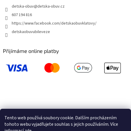
detska-obuv
@
detska-obuv.cz
607 194 816
https://www.facebook.com/detskaobuvklatovy/
detskaobuvubileveze
Přijímáme online platby
Tento web používá soubory cookie. Dalším procházením
tohoto webu vyjadřujete souhlas s jejich používáním. Více
informací
zde
.