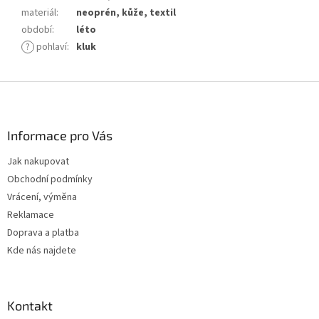
materiál
:
neoprén, kůže, textil
období
:
léto
?
pohlaví
:
kluk
Z
á
p
a
Informace pro Vás
t
Jak nakupovat
í
Obchodní podmínky
Vrácení, výměna
Reklamace
Doprava a platba
Kde nás najdete
Kontakt