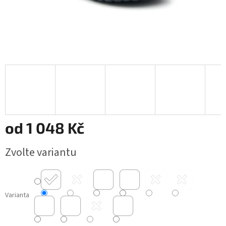
od
1 048 Kč
Měrná
Zvolte variantu
cena:
Varianta