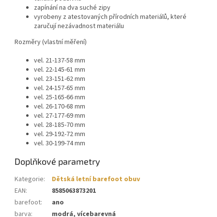
zapínání na dva suché zipy
vyrobeny z atestovaných přírodních materiálů, které
zaručují nezávadnost materiálu
Rozměry (vlastní měření)
vel. 21-137-58 mm
vel. 22-145-61 mm
vel. 23-151-62 mm
vel. 24-157-65 mm
vel. 25-165-66 mm
vel. 26-170-68 mm
vel. 27-177-69 mm
vel. 28-185-70 mm
vel. 29-192-72 mm
vel. 30-199-74 mm
Doplňkové parametry
Kategorie
:
Dětská letní barefoot obuv
EAN
:
8585063873201
barefoot
:
ano
barva
:
modrá, vícebarevná