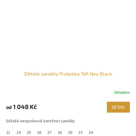
Dětské sandály Protetika Tafi Neo Black
Skladem
1 048 Kč
od
DETAIL
Dětské neoprénové barefoot sandály
21
24
25
26
27
28
30
33
34