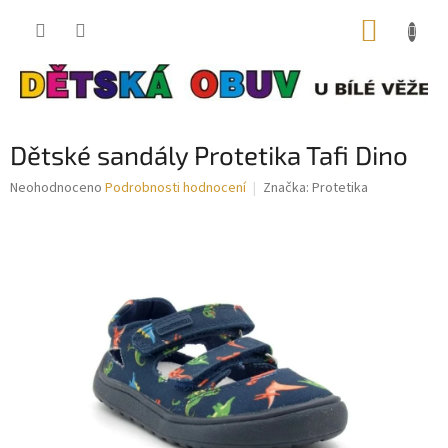
Přejít
NÁKUP
na
obsah
KOŠÍK
Dětské sandály Protetika Tafi Dino
Průměrné
Neohodnoceno
Podrobnosti hodnocení
Značka:
Protetika
hodnocení
produktu
je
0,0
z
5
hvězdiček.