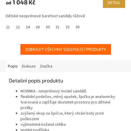
1 048 Kč
od
DETAIL
Dětské neoprénové barefoot sandály růžové
21
22
24
26
30
31
33
36
ZOBRAZIT VŠECHNY SOUVISEJÍCÍ PRODUKTY
Popis
Diskuze
Značka
Detailní popis produktu
NOVINKA - neoprénový model sandálů
flexibilní podešev, mírný opatek, špička je anatomicky
tvarovaná a zajišťuje dostatek prostoru pro dětské
prstíky
zvýšený okop na špičce, který chrání boty proti
poškození
vyjímatelná kožená stélka
textilní podšívka