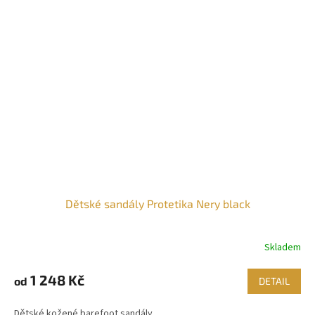
Dětské sandály Protetika Nery black
Skladem
1 248 Kč
od
DETAIL
Dětské kožené barefoot sandály