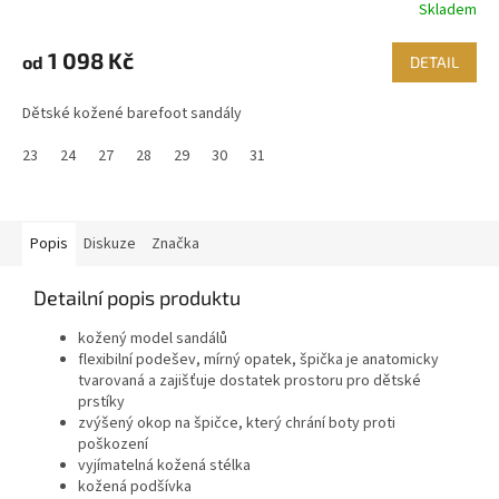
Skladem
1 098 Kč
od
DETAIL
Dětské kožené barefoot sandály
23
24
27
28
29
30
31
Popis
Diskuze
Značka
Detailní popis produktu
kožený model sandálů
flexibilní podešev, mírný opatek, špička je anatomicky
tvarovaná a zajišťuje dostatek prostoru pro dětské
prstíky
zvýšený okop na špičce, který chrání boty proti
poškození
vyjímatelná kožená stélka
kožená podšívka