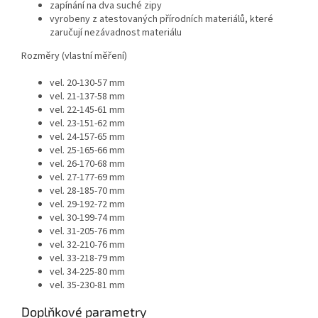
zapínání na dva suché zipy
vyrobeny z atestovaných přírodních materiálů, které
zaručují nezávadnost materiálu
Rozměry (vlastní měření)
vel. 20-130-57 mm
vel. 21-137-58 mm
vel. 22-145-61 mm
vel. 23-151-62 mm
vel. 24-157-65 mm
vel. 25-165-66 mm
vel. 26-170-68 mm
vel. 27-177-69 mm
vel. 28-185-70 mm
vel. 29-192-72 mm
vel. 30-199-74 mm
vel. 31-205-76 mm
vel. 32-210-76 mm
vel. 33-218-79 mm
vel. 34-225-80 mm
vel. 35-230-81 mm
Doplňkové parametry