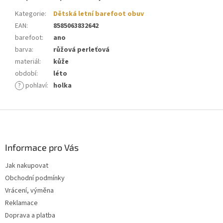
Kategorie
:
Dětská letní barefoot obuv
EAN
:
8585063832642
barefoot
:
ano
barva
:
růžová perleťová
materiál
:
kůže
období
:
léto
?
pohlaví
:
holka
Z
á
p
a
Informace pro Vás
t
Jak nakupovat
í
Obchodní podmínky
Vrácení, výměna
Reklamace
Doprava a platba