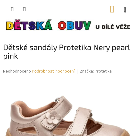
Přejít
NÁKUP
na
obsah
KOŠÍK
Dětské sandály Protetika Nery pearl
pink
Průměrné
Neohodnoceno
Podrobnosti hodnocení
Značka:
Protetika
hodnocení
produktu
je
0,0
z
5
hvězdiček.