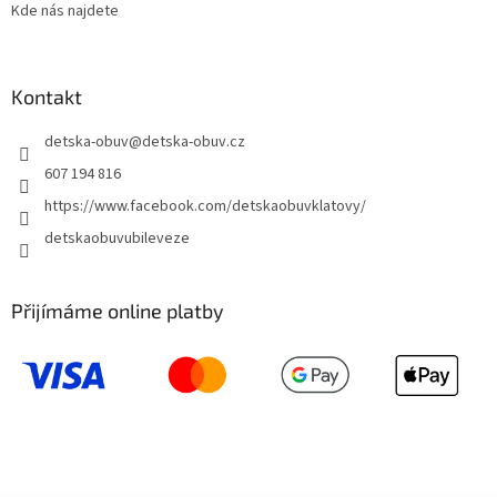
Kde nás najdete
Kontakt
detska-obuv
@
detska-obuv.cz
607 194 816
https://www.facebook.com/detskaobuvklatovy/
detskaobuvubileveze
Přijímáme online platby