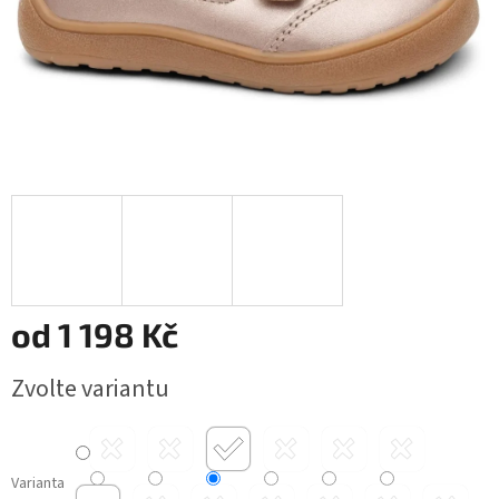
od
1 198 Kč
Měrná
Zvolte variantu
cena:
Varianta