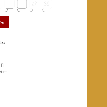
íku
dály
DÍLET