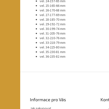
vel. 24-157-65 mm
vel. 25-165-66 mm
vel. 26-170-68 mm
vel. 27-177-69 mm
vel. 28-185-70 mm
vel. 29-192-72 mm
vel. 30-199-74 mm
vel. 31-205-76 mm
vel. 32-210-76 mm
vel. 33-218-79 mm
vel. 34-225-80 mm
vel. 35-230-81 mm
vel. 36-235-82 mm
Z
á
p
a
t
Informace pro Vás
Kon
í
Jak nakupovat