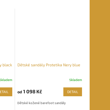
y black
Dětské sandály Protetika Nery blue
Skladem
Skladem
1 098 Kč
od
ETAIL
DETAIL
Dětské kožené barefoot sandály