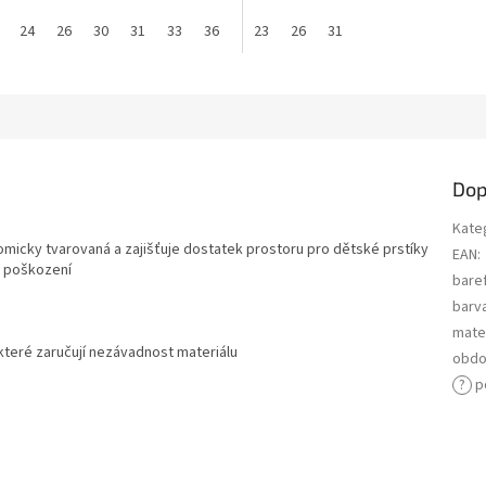
24
26
30
31
33
36
23
26
31
Dop
Kate
tomicky tvarovaná a zajišťuje dostatek prostoru pro dětské prstíky
EAN
:
i poškození
bare
barv
mater
které zaručují nezávadnost materiálu
obdo
?
p