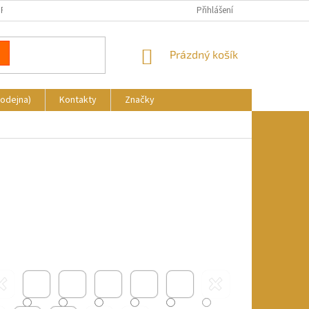
REKLAMACE
DOPRAVA A PLATBA
KDE NÁS NAJDETE
Přihlášení
NÁKUPNÍ
Prázdný košík
KOŠÍK
rodejna)
Kontakty
Značky