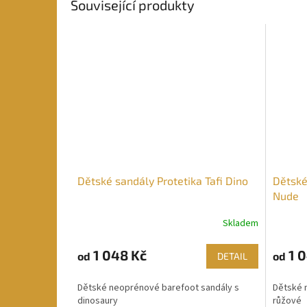
Související produkty
Dětské sandály Protetika Tafi Dino
Dětské
Nude
Skladem
1 048 Kč
1 0
od
od
DETAIL
Dětské neoprénové barefoot sandály s
Dětské 
dinosaury
růžové