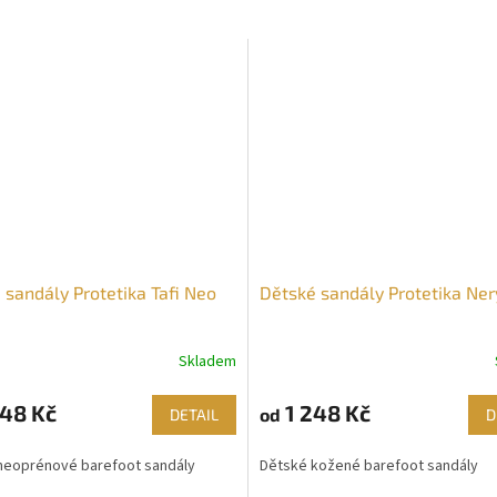
 sandály Protetika Tafi Neo
Dětské sandály Protetika Ner
Skladem
48 Kč
1 248 Kč
od
DETAIL
D
neoprénové barefoot sandály
Dětské kožené barefoot sandály