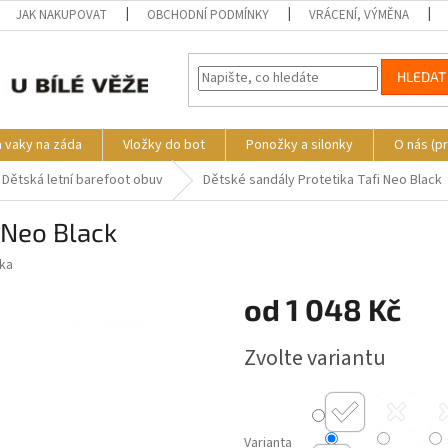
JAK NAKUPOVAT
OBCHODNÍ PODMÍNKY
VRÁCENÍ, VÝMĚNA
HLEDAT
a vaky na záda
Vložky do bot
Ponožky a silonky
O nás (p
Dětská letní barefoot obuv
Dětské sandály Protetika Tafi Neo Black
 Neo Black
ika
od
1 048 Kč
Měrná
Zvolte variantu
cena:
Varianta