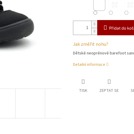
Přidat do koš
Jak změřit nohu?
Dětské neoprénové barefoot san
Detailní informace
TISK
ZEPTAT SE
S