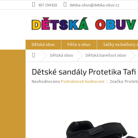
Přejít
607 194 816
detska-obuv@detska-obuv.cz
na
obsah
Dětská obuv
Péče o obuv
Sáčky na bačkory 
Domů
Dětská obuv
Dětská barefoot obuv
Dětské sandály Protetika Tafi
Průměrné
Neohodnoceno
Podrobnosti hodnocení
Značka:
Protet
hodnocení
produktu
je
0,0
z
5
hvězdiček.