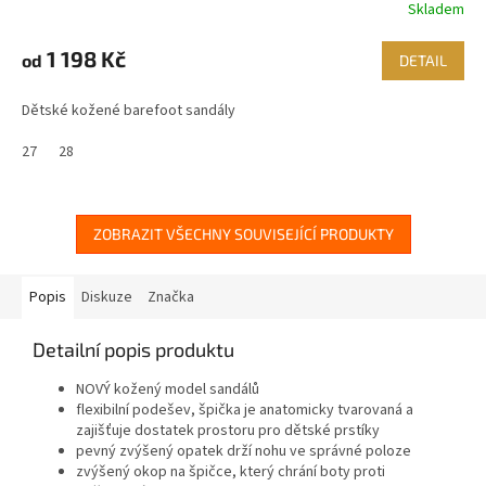
Skladem
1 198 Kč
od
DETAIL
Dětské kožené barefoot sandály
27
28
ZOBRAZIT VŠECHNY SOUVISEJÍCÍ PRODUKTY
Popis
Diskuze
Značka
Detailní popis produktu
NOVÝ kožený model sandálů
flexibilní podešev, špička je anatomicky tvarovaná a
zajišťuje dostatek prostoru pro dětské prstíky
pevný zvýšený opatek drží nohu ve správné poloze
zvýšený okop na špičce, který chrání boty proti