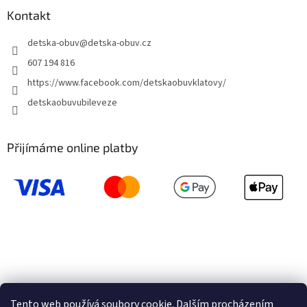
Kontakt
detska-obuv
@
detska-obuv.cz
607 194 816
https://www.facebook.com/detskaobuvklatovy/
detskaobuvubileveze
Přijímáme online platby
Tento web používá soubory cookie. Dalším procházením