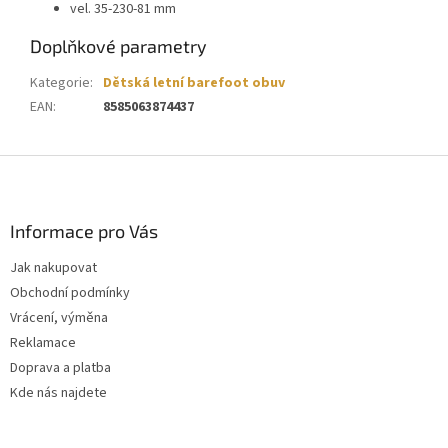
vel. 35-230-81 mm
Doplňkové parametry
Kategorie
:
Dětská letní barefoot obuv
EAN
:
8585063874437
Z
á
p
a
Informace pro Vás
t
Jak nakupovat
í
Obchodní podmínky
Vrácení, výměna
Reklamace
Doprava a platba
Kde nás najdete