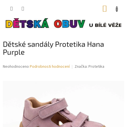
Přejít
NÁKUP
na
obsah
KOŠÍK
Dětské sandály Protetika Hana
Purple
Průměrné
Neohodnoceno
Podrobnosti hodnocení
Značka:
Protetika
hodnocení
produktu
je
0,0
z
5
hvězdiček.