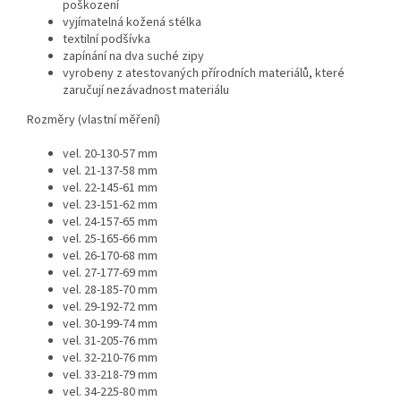
poškození
vyjímatelná kožená stélka
textilní podšívka
zapínání na dva suché zipy
vyrobeny z atestovaných přírodních materiálů, které
zaručují nezávadnost materiálu
Rozměry (vlastní měření)
vel. 20-130-57 mm
vel. 21-137-58 mm
vel. 22-145-61 mm
vel. 23-151-62 mm
vel. 24-157-65 mm
vel. 25-165-66 mm
vel. 26-170-68 mm
vel. 27-177-69 mm
vel. 28-185-70 mm
vel. 29-192-72 mm
vel. 30-199-74 mm
vel. 31-205-76 mm
vel. 32-210-76 mm
vel. 33-218-79 mm
vel. 34-225-80 mm