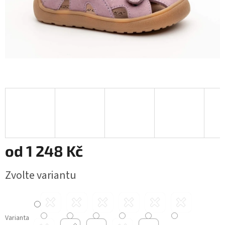
od
1 248 Kč
Měrná
Zvolte variantu
cena:
Varianta