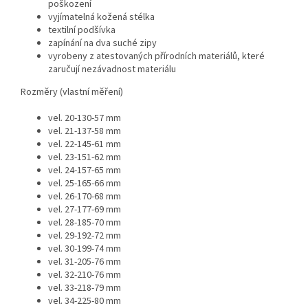
poškození
vyjímatelná kožená stélka
textilní podšívka
zapínání na dva suché zipy
vyrobeny z atestovaných přírodních materiálů, které
zaručují nezávadnost materiálu
Rozměry (vlastní měření)
vel. 20-130-57 mm
vel. 21-137-58 mm
vel. 22-145-61 mm
vel. 23-151-62 mm
vel. 24-157-65 mm
vel. 25-165-66 mm
vel. 26-170-68 mm
vel. 27-177-69 mm
vel. 28-185-70 mm
vel. 29-192-72 mm
vel. 30-199-74 mm
vel. 31-205-76 mm
vel. 32-210-76 mm
vel. 33-218-79 mm
vel. 34-225-80 mm