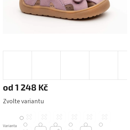
od
1 248 Kč
Měrná
Zvolte variantu
cena:
Varianta