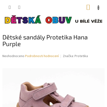
Přejít
NÁKUP
na
obsah
KOŠÍK
Dětské sandály Protetika Hana
Purple
Průměrné
Neohodnoceno
Podrobnosti hodnocení
Značka:
Protetika
hodnocení
produktu
je
0,0
z
5
hvězdiček.