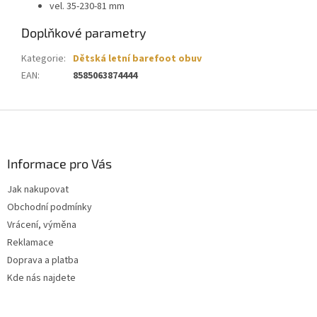
vel. 35-230-81 mm
Doplňkové parametry
Kategorie
:
Dětská letní barefoot obuv
EAN
:
8585063874444
Z
á
p
a
Informace pro Vás
t
Jak nakupovat
í
Obchodní podmínky
Vrácení, výměna
Reklamace
Doprava a platba
Kde nás najdete