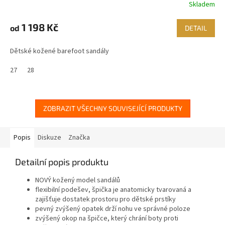
Skladem
1 198 Kč
od
DETAIL
Dětské kožené barefoot sandály
27
28
ZOBRAZIT VŠECHNY SOUVISEJÍCÍ PRODUKTY
Popis
Diskuze
Značka
Detailní popis produktu
NOVÝ kožený model sandálů
flexibilní podešev, špička je anatomicky tvarovaná a
zajišťuje dostatek prostoru pro dětské prstíky
pevný zvýšený opatek drží nohu ve správné poloze
zvýšený okop na špičce, který chrání boty proti