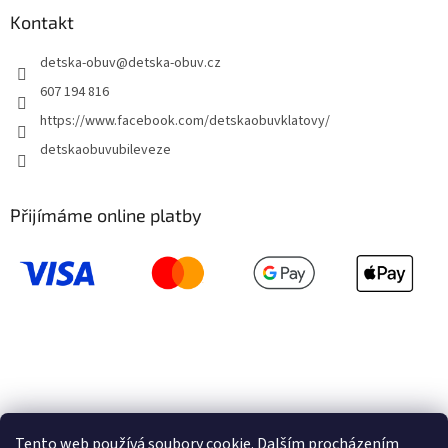
Kontakt
detska-obuv
@
detska-obuv.cz
607 194 816
https://www.facebook.com/detskaobuvklatovy/
detskaobuvubileveze
Přijímáme online platby
Tento web používá soubory cookie. Dalším procházením