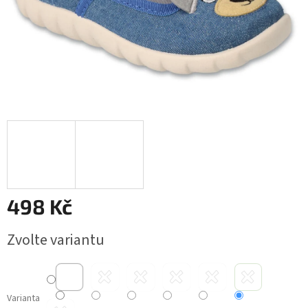
498 Kč
Měrná
Zvolte variantu
cena:
Varianta