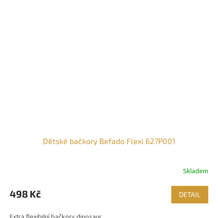
Dětské bačkory Befado Flexi 627P001
Skladem
498 Kč
DETAIL
Extra flexibilní bačkory dinosaur