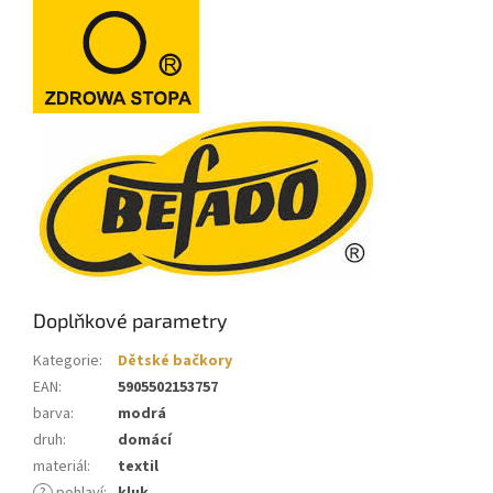
Doplňkové parametry
Kategorie
:
Dětské bačkory
EAN
:
5905502153757
barva
:
modrá
druh
:
domácí
materiál
:
textil