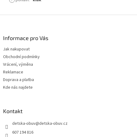
?
pohlaví
:
kluk
Z
á
p
a
Informace pro Vás
t
Jak nakupovat
í
Obchodní podmínky
Vrácení, výměna
Reklamace
Doprava a platba
Kde nás najdete
Kontakt
detska-obuv
@
detska-obuv.cz
607 194 816