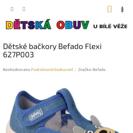
Přejít
NÁKUP
na
obsah
KOŠÍK
Dětské bačkory Befado Flexi
627P003
Průměrné
Neohodnoceno
Podrobnosti hodnocení
Značka:
Befado
hodnocení
produktu
je
0,0
z
5
hvězdiček.