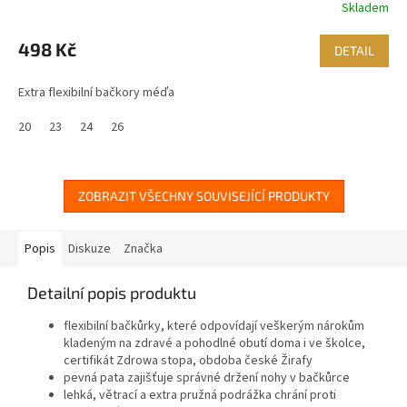
Skladem
498 Kč
DETAIL
Extra flexibilní bačkory méďa
20
23
24
26
ZOBRAZIT VŠECHNY SOUVISEJÍCÍ PRODUKTY
Popis
Diskuze
Značka
Detailní popis produktu
flexibilní bačkůrky, které odpovídají veškerým nárokům
kladeným na zdravé a pohodlné obutí doma i ve školce,
certifikát Zdrowa stopa, obdoba české Žirafy
pevná pata zajišťuje správné držení nohy v bačkůrce
lehká, větrací a extra pružná podrážka chrání proti