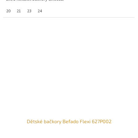
20
21
23
24
Dětské bačkory Befado Flexi 627P002