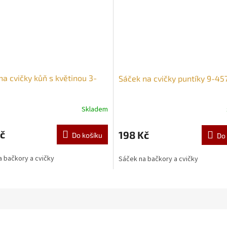
na cvičky kůň s květinou 3-
Sáček na cvičky puntíky 9-45
Skladem
č
198 Kč
Do košíku
Do 
 bačkory a cvičky
Sáček na bačkory a cvičky