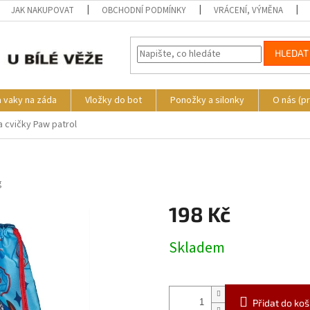
JAK NAKUPOVAT
OBCHODNÍ PODMÍNKY
VRÁCENÍ, VÝMĚNA
HLEDAT
a vaky na záda
Vložky do bot
Ponožky a silonky
O nás (p
 cvičky Paw patrol
3
g
198 Kč
Měrná
Skladem
cena:
Přidat do koš