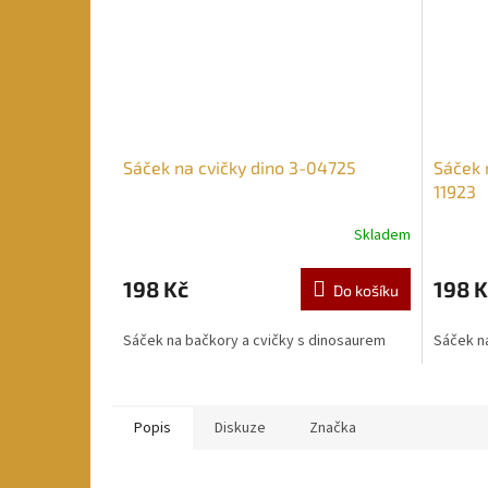
Sáček na cvičky dino 3-04725
Sáček 
11923
Skladem
198 Kč
198 K
Do košíku
Sáček na bačkory a cvičky s dinosaurem
Sáček na
Popis
Diskuze
Značka