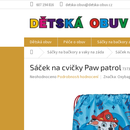
Přejít
607 194 816
detska-obuv@detska-obuv.cz
na
obsah
Dětská obuv
Péče o obuv
Sáčky na bačkory 
Domů
Sáčky na bačkory a vaky na záda
Sáček na
Sáček na cvičky Paw patrol
737
Průměrné
Neohodnoceno
Podrobnosti hodnocení
Značka:
Oxyba
hodnocení
produktu
je
0,0
z
5
hvězdiček.