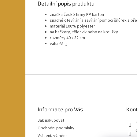
Detailní popis produktu
značka české firmy PP karton
snadné otevírání a zavírání pomocí šňůrek s př
materiál 100% polyester
na bačkory, tělocvik nebo na kroužky
rozměry 40 x 32 cm
váha 65 g
Z
á
p
a
t
Informace pro Vás
Kon
í
Jak nakupovat
Obchodní podmínky
Vrácení, výměna