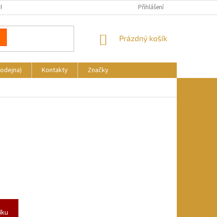
REKLAMACE
DOPRAVA A PLATBA
KDE NÁS NAJDETE
Přihlášení
NÁKUPNÍ
Prázdný košík
KOŠÍK
rodejna)
Kontakty
Značky
íku