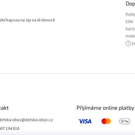
Dop
Kate
ední kapsou na zip na drobnosti
EAN
:
barv
mater
?
p
takt
Přijímáme online platby
detska-obuv
@
detska-obuv.cz
607 194 816