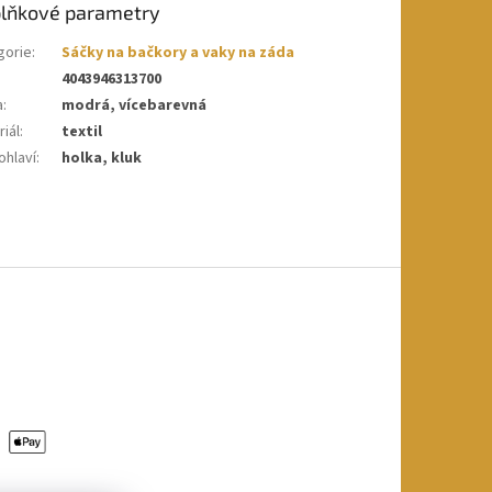
lňkové parametry
gorie
:
Sáčky na bačkory a vaky na záda
4043946313700
a
:
modrá, vícebarevná
iál
:
textil
ohlaví
:
holka, kluk