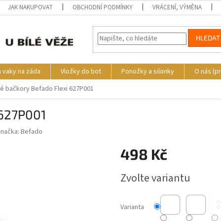
JAK NAKUPOVAT
OBCHODNÍ PODMÍNKY
VRÁCENÍ, VÝMĚNA
HLEDAT
a vaky na záda
Vložky do bot
Ponožky a silonky
O nás (p
é bačkory Befado Flexi 627P001
 627P001
Značka:
Befado
498 Kč
Měrná
Zvolte variantu
cena:
Varianta