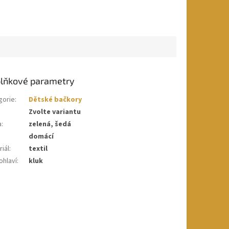
lňkové parametry
gorie
:
Dětské bačkory
Zvolte variantu
a
:
zelená, šedá
domácí
iál
:
textil
ohlaví
:
kluk