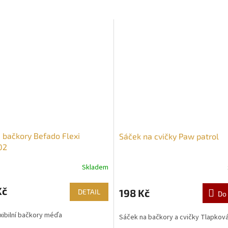
 bačkory Befado Flexi
Sáček na cvičky Paw patrol
02
Skladem
Kč
198 Kč
DETAIL
Do 
exibilní bačkory méďa
Sáček na bačkory a cvičky Tlapková