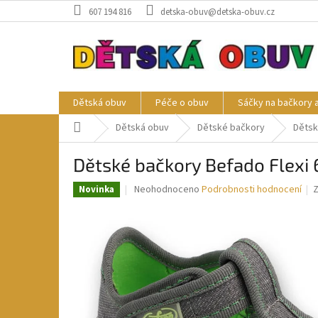
Přejít
607 194 816
detska-obuv@detska-obuv.cz
na
obsah
Dětská obuv
Péče o obuv
Sáčky na bačkory 
Domů
Dětská obuv
Dětské bačkory
Dětsk
Dětské bačkory Befado Flexi
Průměrné
Neohodnoceno
Podrobnosti hodnocení
Novinka
hodnocení
produktu
je
0,0
z
5
hvězdiček.