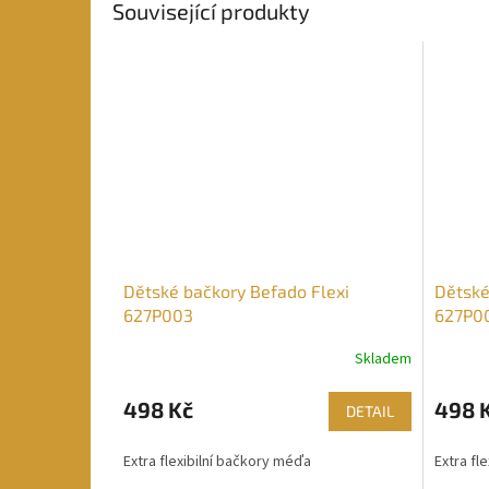
Související produkty
Dětské bačkory Befado Flexi
Dětské
627P003
627P0
Skladem
498 Kč
498 
DETAIL
Extra flexibilní bačkory méďa
Extra fl