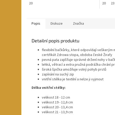
20
20
23
Popis
Diskuze
Značka
Detailní popis produktu
flexibilní bačkůrky, které odpovídají veškerým
certifikát Zdrowa stopa, obdoba české Žirafy
pevná pata zajišťuje správné držení nohy v b
lehká, větrací a extra pružná podrážka chrání pr
široká špička umožňuje volný pohyb prstů
zapínání na suchý zip
vnitřní stélka je textilní a nelze ji vyjmout
Délka vnitřní stélky:
velikost 18 - 12 cm
velikost 19 - 12,6 cm
velikost 20 - 13,4 cm
velikost 21 - 13,9 cm