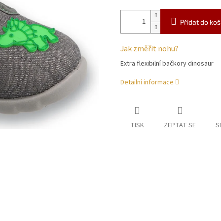
Přidat do koš
Jak změřit nohu?
Extra flexibilní bačkory dinosaur
Detailní informace
TISK
ZEPTAT SE
S