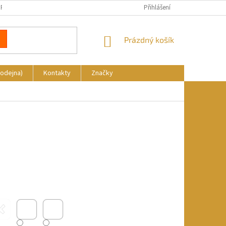
REKLAMACE
DOPRAVA A PLATBA
KDE NÁS NAJDETE
Přihlášení
NÁKUPNÍ
Prázdný košík
KOŠÍK
rodejna)
Kontakty
Značky