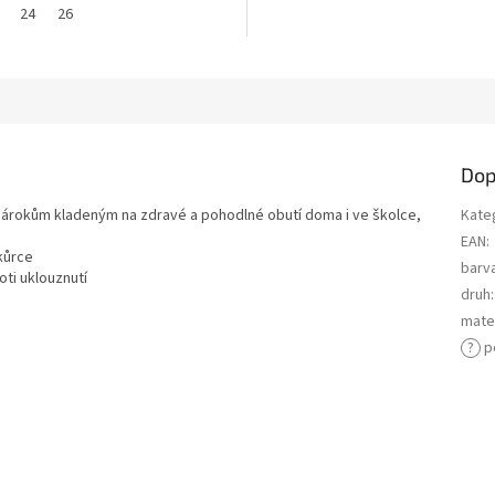
24
26
Dop
 nárokům kladeným na zdravé a pohodlné obutí doma i ve školce,
Kate
EAN
:
ačkůrce
barv
oti uklouznutí
druh
:
mater
?
p