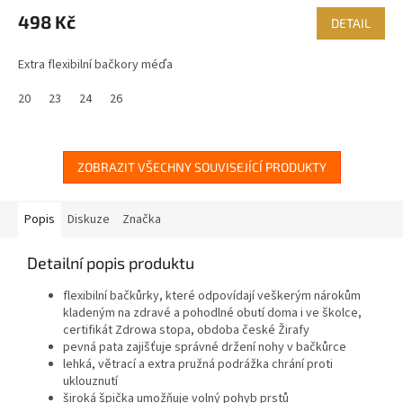
498 Kč
DETAIL
Extra flexibilní bačkory méďa
20
23
24
26
ZOBRAZIT VŠECHNY SOUVISEJÍCÍ PRODUKTY
Popis
Diskuze
Značka
Detailní popis produktu
flexibilní bačkůrky, které odpovídají veškerým nárokům
kladeným na zdravé a pohodlné obutí doma i ve školce,
certifikát Zdrowa stopa, obdoba české Žirafy
pevná pata zajišťuje správné držení nohy v bačkůrce
lehká, větrací a extra pružná podrážka chrání proti
uklouznutí
široká špička umožňuje volný pohyb prstů