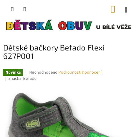
Přejít
NÁKUP
na
obsah
KOŠÍK
Dětské bačkory Befado Flexi
627P001
Průměrné
Neohodnoceno
Podrobnosti hodnocení
Novinka
hodnocení
Značka:
Befado
produktu
je
0,0
z
5
hvězdiček.