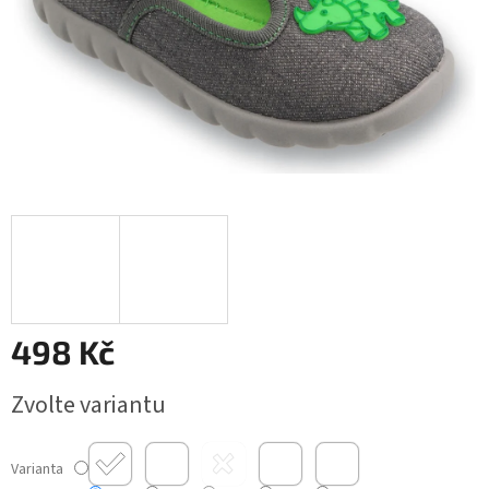
498 Kč
Měrná
Zvolte variantu
cena:
Varianta