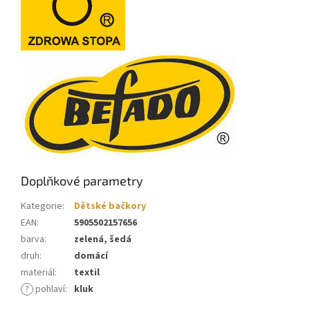
Doplňkové parametry
Kategorie
:
Dětské bačkory
EAN
:
5905502157656
barva
:
zelená, šedá
druh
:
domácí
materiál
:
textil
?
pohlaví
:
kluk