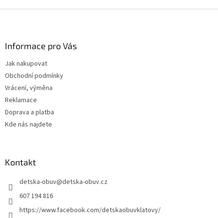
Z
á
p
a
Informace pro Vás
t
Jak nakupovat
í
Obchodní podmínky
Vrácení, výměna
Reklamace
Doprava a platba
Kde nás najdete
Kontakt
detska-obuv
@
detska-obuv.cz
607 194 816
https://www.facebook.com/detskaobuvklatovy/