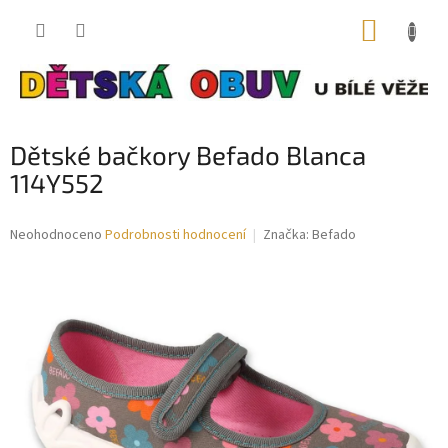
Přejít
NÁKUP
na
obsah
KOŠÍK
Dětské bačkory Befado Blanca
114Y552
Průměrné
Neohodnoceno
Podrobnosti hodnocení
Značka:
Befado
hodnocení
produktu
je
0,0
z
5
hvězdiček.