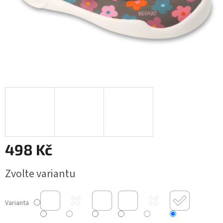
498 Kč
Měrná
Zvolte variantu
cena:
Varianta