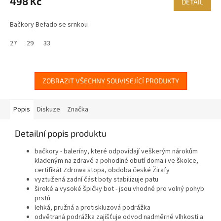
498 Kč
DETAIL
Bačkory Befado se srnkou
27
29
33
ZOBRAZIT VŠECHNY SOUVISEJÍCÍ PRODUKTY
Popis
Diskuze
Značka
Detailní popis produktu
bačkory - baleríny, které odpovídají veškerým nárokům
kladeným na zdravé a pohodlné obutí doma i ve školce,
certifikát Zdrowa stopa, obdoba české Žirafy
vyztužená zadní část boty stabilizuje patu
široké a vysoké špičky bot - jsou vhodné pro volný pohyb
prstů
lehká, pružná a protiskluzová podrážka
odvětraná podrážka zajišťuje odvod nadměrné vlhkosti a