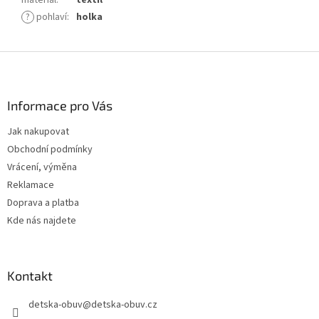
materiál
:
textil
?
pohlaví
:
holka
Z
á
p
a
Informace pro Vás
t
Jak nakupovat
í
Obchodní podmínky
Vrácení, výměna
Reklamace
Doprava a platba
Kde nás najdete
Kontakt
detska-obuv
@
detska-obuv.cz