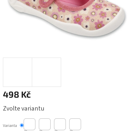
498 Kč
Měrná
Zvolte variantu
cena:
Varianta