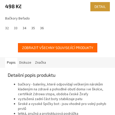
498 Kč
DETAIL
Bačkory Befado
32
33
34
35
36
ZOBRAZIT VŠECHNY SOUVISEJÍCÍ PRODUKTY
Popis
Diskuze
Značka
Detailní popis produktu
bačkory - baleríny, které odpovídají veškerým nárokům
kladeným na zdravé a pohodlné obutí doma i ve školce,
certifikát Zdrowa stopa, obdoba české Žirafy
vyztužená zadní část boty stabilizuje patu
široké a vysoké špičky bot - jsou vhodné pro volný pohyb
prstů
lehká, pružná a protiskluzová podrážka