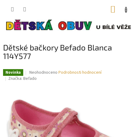
Přejít
NÁKUP
na
obsah
KOŠÍK
Dětské bačkory Befado Blanca
114Y577
Průměrné
Neohodnoceno
Podrobnosti hodnocení
Novinka
hodnocení
Značka:
Befado
produktu
je
0,0
z
5
hvězdiček.