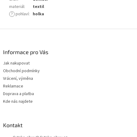
materiál
:
textil
?
pohlaví
:
holka
Z
á
p
a
Informace pro Vás
t
Jak nakupovat
í
Obchodní podmínky
Vrácení, výměna
Reklamace
Doprava a platba
Kde nás najdete
Kontakt