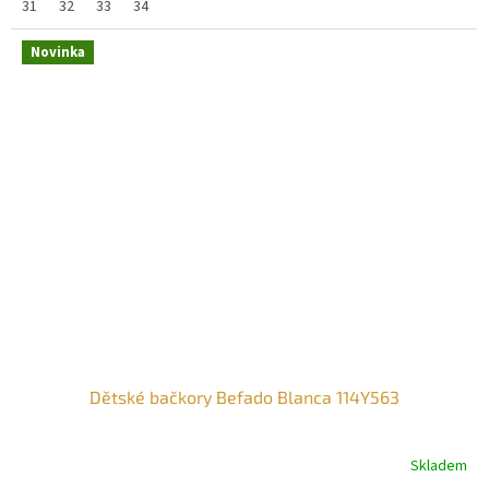
31
32
33
34
Novinka
Dětské bačkory Befado Blanca 114Y563
Skladem