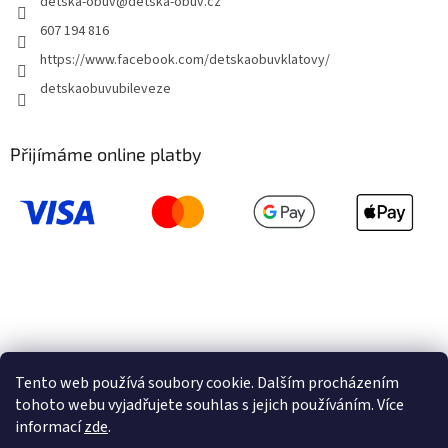
detska-obuv
@
detska-obuv.cz
607 194 816
https://www.facebook.com/detskaobuvklatovy/
detskaobuvubileveze
Přijímáme online platby
Tento web používá soubory cookie. Dalším procházením
tohoto webu vyjadřujete souhlas s jejich používáním. Více
informací
zde
.