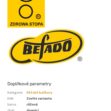
Doplňkové parametry
Kategorie
:
Dětské bačkory
EAN
:
Zvolte variantu
barva
:
růžová
druh
:
domácí