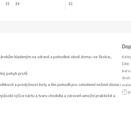
33
34
32
Dop
 nárokům kladeným na zdravé a pohodlné obutí doma i ve školce,
Kate
EAN
:
barv
olný pohyb prstů
druh
:
lhkosti a prodyšnost boty a tím pohodlí pro celodenní nošení doma i
mater
?
p
izpůsobí výšce nártu a tvaru chodidla a zároveň umožní praktické a