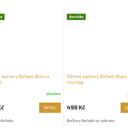
ka
Novinka
 bačkory Befado Blanca
Dětské bačkory Befado Blan
7
114Y566
Skladem
Kč
498 Kč
DETAIL
D
 Befado
Bačkory Befado se zebrami