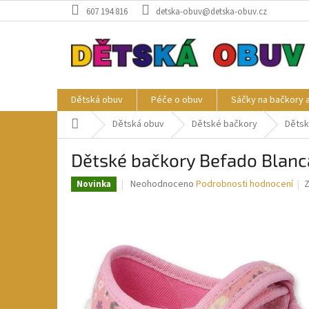
Přejít
607 194 816
detska-obuv@detska-obuv.cz
na
obsah
Dětská obuv
Péče o obuv
Sáčky na bačkory 
Domů
Dětská obuv
Dětské bačkory
Dětsk
Dětské bačkory Befado Blanc
Průměrné
Neohodnoceno
Podrobnosti hodnocení
Novinka
hodnocení
produktu
je
0,0
z
5
hvězdiček.