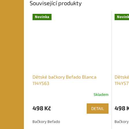
Související produkty
Novinka
Novin
Dětské bačkory Befado Blanca
Dětské
114Y563
114Y57
Skladem
498 Kč
498 
DETAIL
Bačkory Befado
Bačkory