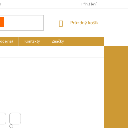
REKLAMACE
DOPRAVA A PLATBA
KDE NÁS NAJDETE
Přihlášení
NÁKUPNÍ
Prázdný košík
KOŠÍK
rodejna)
Kontakty
Značky