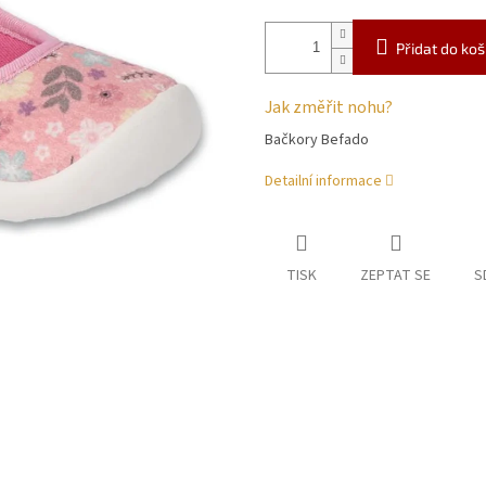
Přidat do koš
Jak změřit nohu?
Bačkory Befado
Detailní informace
TISK
ZEPTAT SE
S