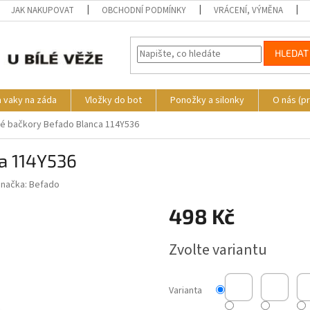
JAK NAKUPOVAT
OBCHODNÍ PODMÍNKY
VRÁCENÍ, VÝMĚNA
HLEDAT
a vaky na záda
Vložky do bot
Ponožky a silonky
O nás (p
é bačkory Befado Blanca 114Y536
a 114Y536
Značka:
Befado
498 Kč
Měrná
Zvolte variantu
cena:
Varianta