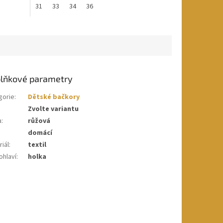
31
33
34
36
lňkové parametry
gorie
:
Dětské bačkory
Zvolte variantu
a
:
růžová
domácí
iál
:
textil
ohlaví
:
holka