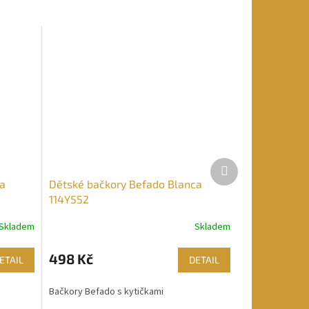
Další
produkt
ca
Dětské bačkory Befado Blanca
114Y552
Skladem
Skladem
498 Kč
ETAIL
DETAIL
Bačkory Befado s kytičkami