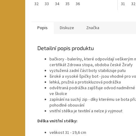
32
33
34
35
36
31
32
Popis
Diskuze
Značka
Detailní popis produktu
bačkory - baleríny, které odpovídají veškerým
certifikát Zdrowa stopa, obdoba české Žirafy
vyztužená zadní část boty stabilizuje patu
široké a vysoké špičky bot - jsou vhodné pro v
lehká, pružná a protiskluzová podrážka
odvětraná podrážka zajišťuje odvod nadměrné v
ve školce
zapínání na suchý zip - díky kterému se bota př
pohodlné obouvání
vnitřní stélka je textilní a nelze ji vyjmout
Délka vnitřní stélky:
velikost 31 - 19,6 cm