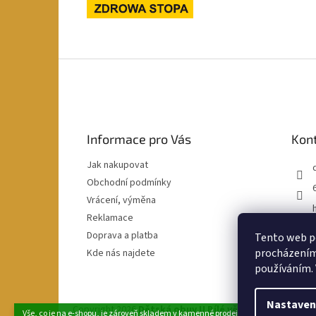
Z
á
p
a
t
Informace pro Vás
Kon
í
Jak nakupovat
Obchodní podmínky
Vrácení, výměna
Reklamace
Doprava a platba
Tento web po
procházením 
Kde nás najdete
používáním. 
Nastaven
Copyright 2026
Dětská obuv U Bílé věže
. Všechna práva
Vše, co je na e-shopu, je zároveň skladem v kamenné prodejně v Klatovech