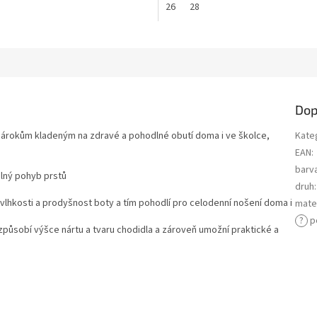
26
28
Dop
 nárokům kladeným na zdravé a pohodlné obutí doma i ve školce,
Kate
EAN
:
barv
olný pohyb prstů
druh
:
lhkosti a prodyšnost boty a tím pohodlí pro celodenní nošení doma i
mater
?
p
izpůsobí výšce nártu a tvaru chodidla a zároveň umožní praktické a