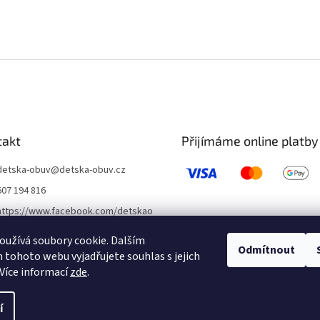
takt
Přijímáme online platby
detska-obuv
@
detska-obuv.cz
607 194 816
https://www.facebook.com/detskao
buvklatovy/
užívá soubory cookie. Dalším
detskaobuvubileveze
Odmítnout
tohoto webu vyjadřujete souhlas s jejich
Více informací
zde
.
í
 vyhrazena.