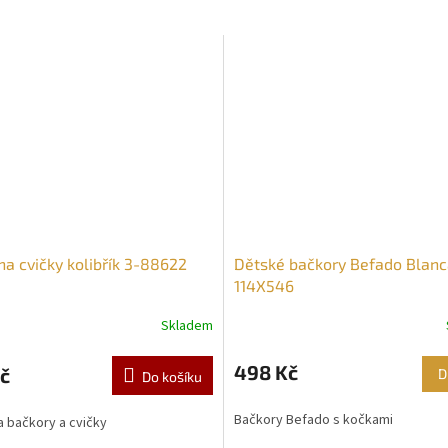
na cvičky kolibřík 3-88622
Dětské bačkory Befado Blan
114X546
Skladem
498 Kč
č
D
Do košíku
Bačkory Befado s kočkami
 bačkory a cvičky