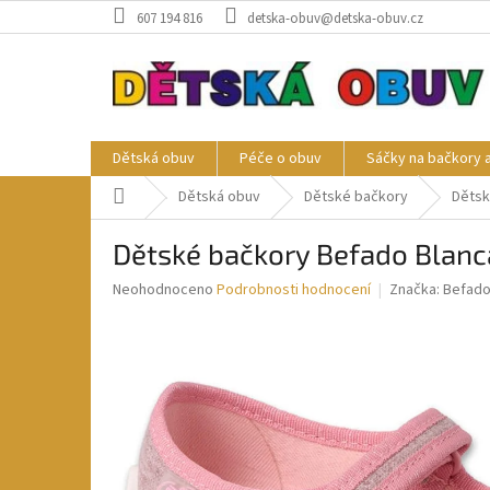
Přejít
607 194 816
detska-obuv@detska-obuv.cz
na
obsah
Dětská obuv
Péče o obuv
Sáčky na bačkory 
Domů
Dětská obuv
Dětské bačkory
Dětsk
Dětské bačkory Befado Blanc
Průměrné
Neohodnoceno
Podrobnosti hodnocení
Značka:
Befad
hodnocení
produktu
je
0,0
z
5
hvězdiček.