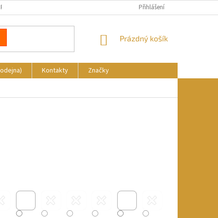
REKLAMACE
DOPRAVA A PLATBA
KDE NÁS NAJDETE
Přihlášení
NÁKUPNÍ
Prázdný košík
KOŠÍK
rodejna)
Kontakty
Značky