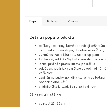
Popis
Diskuze
Značka
Detailní popis produktu
bačkory - baleríny, které odpovídají veškerým
certifikát Zdrowa stopa, obdoba české Žirafy
vyztužená zadní část boty stabilizuje patu
široké a vysoké špičky bot - jsou vhodné pro v
lehká, pružná a protiskluzová podrážka
odvětraná podrážka zajišťuje odvod nadměrné v
ve školce
zapínání na suchý zip - díky kterému se bota př
pohodlné obouvání
vnitřní stélka je textilní a nelze ji vyjmout
Délka vnitřní stélky:
velikost 25 - 16 cm