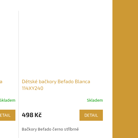
ca
Dětské bačkory Befado Blanca
114XY240
Skladem
Skladem
498 Kč
ETAIL
DETAIL
Bačkory Befado černo stříbrné