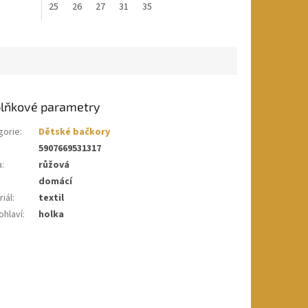
25
26
27
31
35
lňkové parametry
gorie
:
Dětské bačkory
5907669531317
a
:
růžová
domácí
iál
:
textil
ohlaví
:
holka