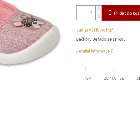
Přidat do koš
Jak změřit nohu?
Bačkory Befado se srnkou
Detailní informace
TISK
ZEPTAT SE
S