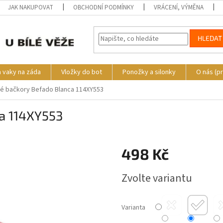
JAK NAKUPOVAT
OBCHODNÍ PODMÍNKY
VRÁCENÍ, VÝMĚNA
HLEDAT
a vaky na záda
Vložky do bot
Ponožky a silonky
O nás (p
é bačkory Befado Blanca 114XY553
a 114XY553
o
498 Kč
Měrná
Zvolte variantu
cena:
Varianta