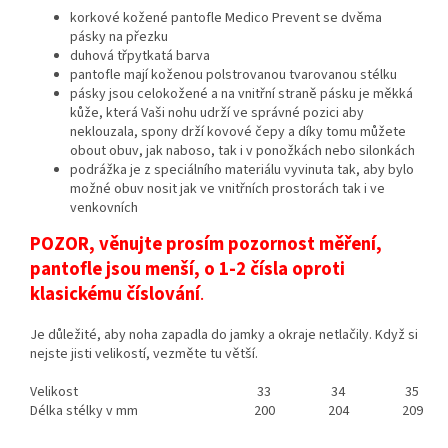
korkové kožené pantofle Medico Prevent se dvěma
pásky na přezku
duhová třpytkatá barva
pantofle mají koženou polstrovanou tvarovanou stélku
pásky jsou celokožené a na vnitřní straně pásku je měkká
kůže, která Vaši nohu udrží ve správné pozici aby
neklouzala, spony drží kovové čepy a díky tomu můžete
obout obuv, jak naboso, tak i v ponožkách nebo silonkách
podrážka je z speciálního materiálu vyvinuta tak, aby bylo
možné obuv nosit jak ve vnitřních prostorách tak i ve
venkovních
POZOR, věnujte prosím pozornost měření,
pantofle jsou menší, o 1-2 čísla oproti
klasickému číslování
.
Je důležité, aby noha zapadla do jamky a okraje netlačily. Když si
nejste jisti velikostí, vezměte tu větší.
Velikost
33
34
35
Délka stélky v mm
200
204
209