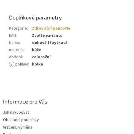
Doplňkové parametry
Kategorie
:
Zdravotní pantofle
EAN
:
Zvolte variantu
barva
:
duhová třpytkatá
materiál
:
kůže
období
:
celoroční
?
pohlaví
:
holka
Z
á
p
a
Informace pro Vás
t
Jak nakupovat
í
Obchodní podmínky
Vrácení, výměna