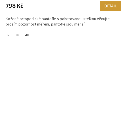
798 Kč
DETAIL
Kožené ortopedické pantofle s polstrovanou stélkou Věnujte
prosím pozornost měření, pantofle jsou menší
37
38
40