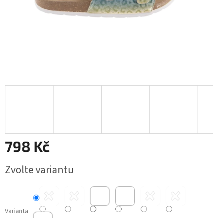
798 Kč
Měrná
Zvolte variantu
cena:
Varianta