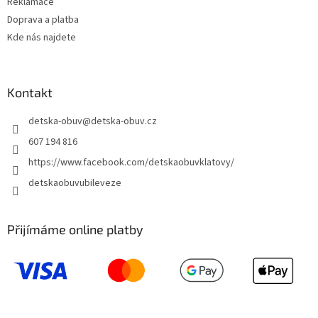
Reklamace
Doprava a platba
Kde nás najdete
Kontakt
detska-obuv
@
detska-obuv.cz
607 194 816
https://www.facebook.com/detskaobuvklatovy/
detskaobuvubileveze
Přijímáme online platby