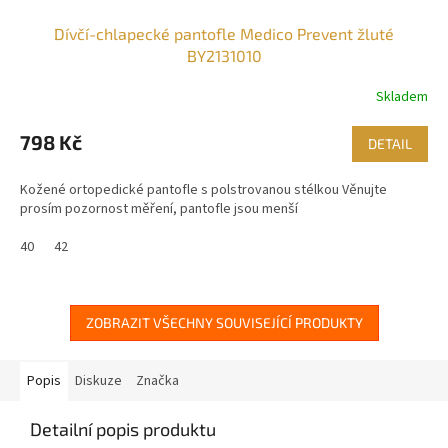
Dívčí-chlapecké pantofle Medico Prevent žluté
BY2131010
Skladem
798 Kč
DETAIL
Kožené ortopedické pantofle s polstrovanou stélkou Věnujte
prosím pozornost měření, pantofle jsou menší
40
42
ZOBRAZIT VŠECHNY SOUVISEJÍCÍ PRODUKTY
Popis
Diskuze
Značka
Detailní popis produktu