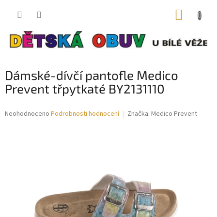
Přejít
NÁKUP
na
obsah
KOŠÍK
Dámské-dívčí pantofle Medico
Prevent třpytkaté BY2131110
Průměrné
Neohodnoceno
Podrobnosti hodnocení
Značka:
Medico Prevent
hodnocení
produktu
je
0,0
z
5
hvězdiček.