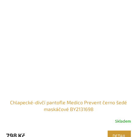
Chlapecké-dívčí pantofle Medico Prevent černo šedé
maskáčové BY2131698
Skladem
798 Kč
DETAIL