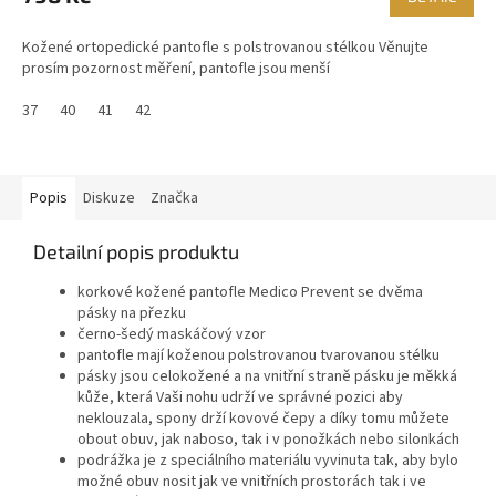
Kožené ortopedické pantofle s polstrovanou stélkou Věnujte
prosím pozornost měření, pantofle jsou menší
37
40
41
42
Popis
Diskuze
Značka
Detailní popis produktu
korkové kožené pantofle Medico Prevent se dvěma
pásky na přezku
černo-šedý maskáčový vzor
pantofle mají koženou polstrovanou tvarovanou stélku
pásky jsou celokožené a na vnitřní straně pásku je měkká
kůže, která Vaši nohu udrží ve správné pozici aby
neklouzala, spony drží kovové čepy a díky tomu můžete
obout obuv, jak naboso, tak i v ponožkách nebo silonkách
podrážka je z speciálního materiálu vyvinuta tak, aby bylo
možné obuv nosit jak ve vnitřních prostorách tak i ve