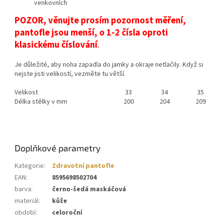
venkovních
POZOR, věnujte prosím pozornost měření,
pantofle jsou menší, o 1-2 čísla oproti
klasickému číslování
.
Je důležité, aby noha zapadla do jamky a okraje netlačily. Když si
nejste jisti velikostí, vezměte tu větší.
Velikost
33
34
35
Délka stélky v mm
200
204
209
Doplňkové parametry
Kategorie
:
Zdravotní pantofle
EAN
:
8595698502704
barva
:
černo-šedá maskáčová
materiál
:
kůže
období
:
celoroční