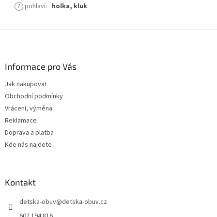
?
pohlaví
:
holka, kluk
Z
á
p
a
Informace pro Vás
t
Jak nakupovat
í
Obchodní podmínky
Vrácení, výměna
Reklamace
Doprava a platba
Kde nás najdete
Kontakt
detska-obuv
@
detska-obuv.cz
607 194 816