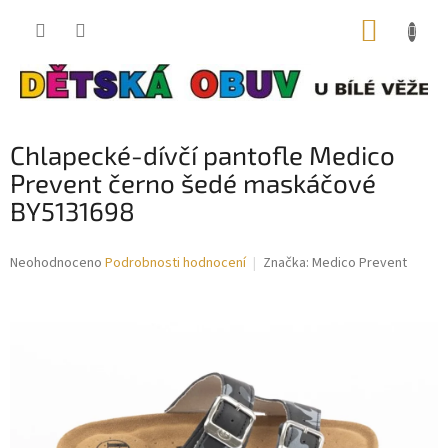
Přejít
NÁKUP
na
obsah
KOŠÍK
Chlapecké-dívčí pantofle Medico
Prevent černo šedé maskáčové
BY5131698
Průměrné
Neohodnoceno
Podrobnosti hodnocení
Značka:
Medico Prevent
hodnocení
produktu
je
0,0
z
5
hvězdiček.