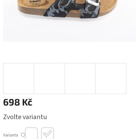
698 Kč
Měrná
Zvolte variantu
cena:
Varianta