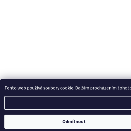
Tento web používá soubory cookie. Dalším procházením tohoto w
Odmítnout
Vše, co je na e-shopu, je zároveň skladem v kamenné prodejně v Klatovech