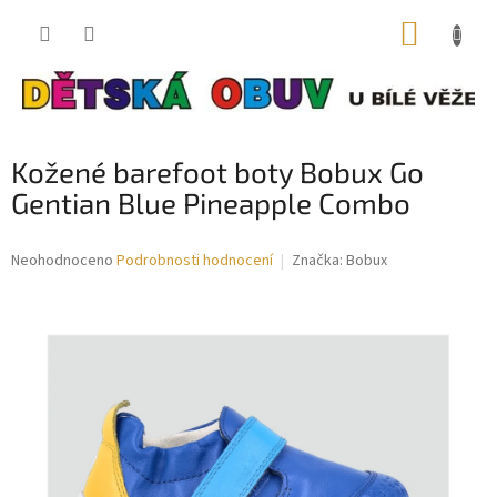
Přejít
NÁKUP
na
obsah
KOŠÍK
Kožené barefoot boty Bobux Go
Gentian Blue Pineapple Combo
Průměrné
Neohodnoceno
Podrobnosti hodnocení
Značka:
Bobux
hodnocení
produktu
je
0,0
z
5
hvězdiček.