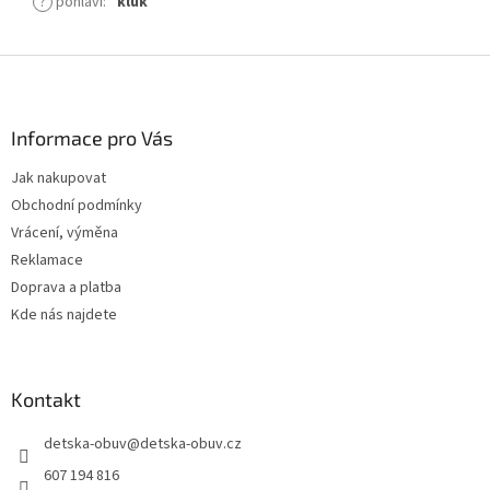
?
pohlaví
:
kluk
Z
á
p
a
Informace pro Vás
t
Jak nakupovat
í
Obchodní podmínky
Vrácení, výměna
Reklamace
Doprava a platba
Kde nás najdete
Kontakt
detska-obuv
@
detska-obuv.cz
607 194 816