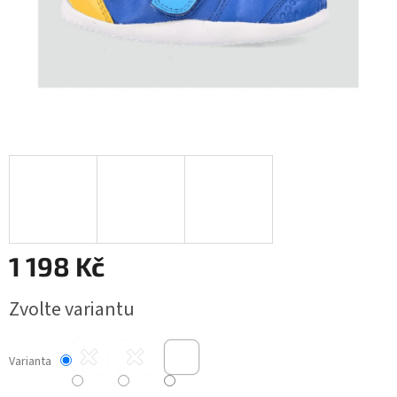
1 198 Kč
Měrná
Zvolte variantu
cena:
Varianta