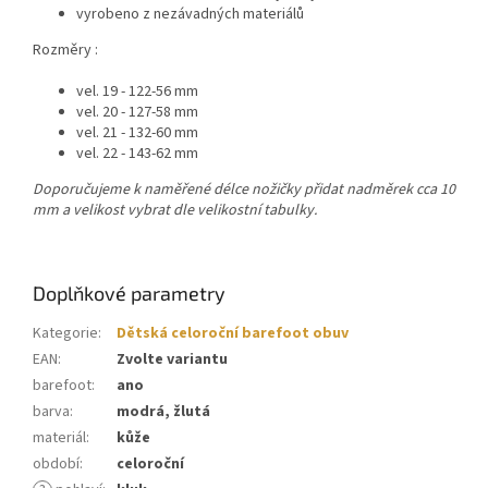
vyrobeno z nezávadných materiálů
Rozměry :
vel. 19 - 122-56 mm
vel. 20 - 127-58 mm
vel. 21 - 132-60 mm
vel. 22 - 143-62 mm
Doporučujeme k naměřené délce nožičky přidat nadměrek cca 10
mm a velikost vybrat dle velikostní tabulky.
Doplňkové parametry
Kategorie
:
Dětská celoroční barefoot obuv
EAN
:
Zvolte variantu
barefoot
:
ano
barva
:
modrá, žlutá
materiál
:
kůže
období
:
celoroční