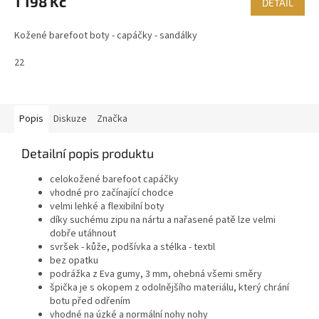
1 198 Kč
DETAIL
Kožené barefoot boty - capáčky - sandálky
22
Popis
Diskuze
Značka
Detailní popis produktu
celokožené barefoot capáčky
vhodné pro začínající chodce
velmi lehké a flexibilní boty
díky suchému zipu na nártu a nařasené patě lze velmi
dobře utáhnout
svršek - kůže, podšívka a stélka - textil
bez opatku
podrážka z Eva gumy, 3 mm, ohebná všemi směry
špička je s okopem z odolnějšího materiálu, který chrání
botu před odřením
vhodné na úzké a normální nohy nohy