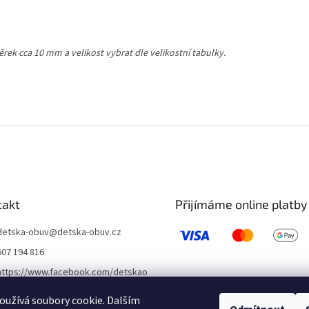
k cca 10 mm a velikost vybrat dle velikostní tabulky.
takt
Přijímáme online platby
detska-obuv
@
detska-obuv.cz
607 194 816
https://www.facebook.com/detskao
buvklatovy/
užívá soubory cookie. Dalším
detskaobuvubileveze