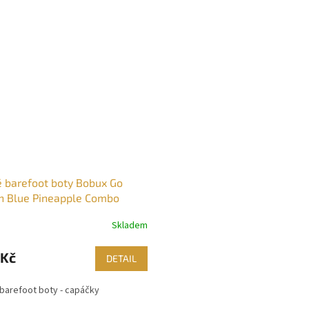
 barefoot boty Bobux Go
n Blue Pineapple Combo
Skladem
 Kč
DETAIL
barefoot boty - capáčky