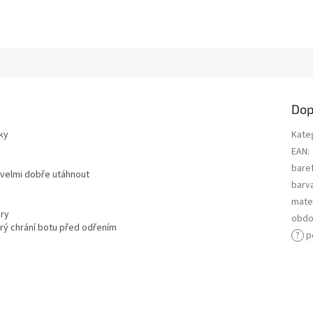
Dop
ky
Kate
EAN
:
bare
 velmi dobře utáhnout
barv
mater
ry
obdo
erý chrání botu před odřením
?
p