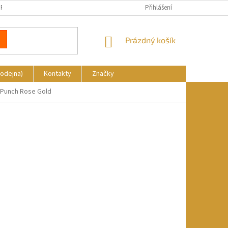
REKLAMACE
DOPRAVA A PLATBA
KDE NÁS NAJDETE
Přihlášení
NÁKUPNÍ
Prázdný košík
KOŠÍK
rodejna)
Kontakty
Značky
 Punch Rose Gold