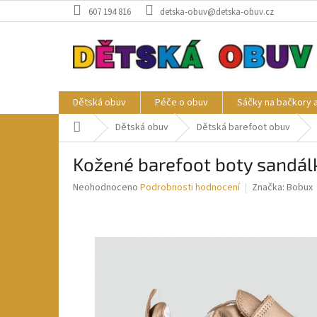
Přejít
607 194 816
detska-obuv@detska-obuv.cz
na
obsah
Dětská obuv
Péče o obuv
Sáčky na bačkory 
Domů
Dětská obuv
Dětská barefoot obuv
Kožené barefoot boty sandál
Průměrné
Neohodnoceno
Podrobnosti hodnocení
Značka:
Bobux
hodnocení
produktu
je
0,0
z
5
hvězdiček.