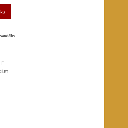
íku
 sandálky
DÍLET