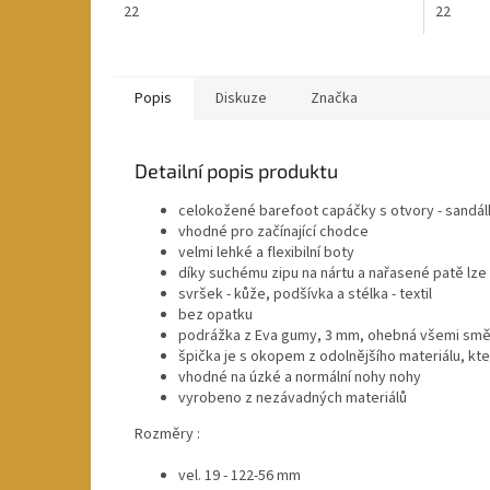
22
22
Popis
Diskuze
Značka
Detailní popis produktu
celokožené barefoot capáčky s otvory - sandál
vhodné pro začínající chodce
velmi lehké a flexibilní boty
díky suchému zipu na nártu a nařasené patě lze
svršek - kůže, podšívka a stélka - textil
bez opatku
podrážka z Eva gumy, 3 mm, ohebná všemi smě
špička je s okopem z odolnějšího materiálu, kt
vhodné na úzké a normální nohy nohy
vyrobeno z nezávadných materiálů
Rozměry :
vel. 19 - 122-56 mm