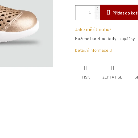
Přidat do koš
Jak změřit nohu?
Kožené barefoot boty - capáčky -
Detailní informace
TISK
ZEPTAT SE
S