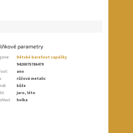
lňkové parametry
gorie
:
Dětské barefoot capáčky
9420075786479
foot
:
ano
a
:
růžová metalic
iál
:
kůže
bí
:
jaro, léto
ohlaví
:
holka