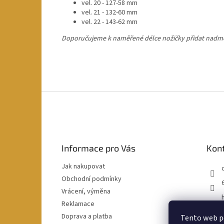
vel. 20 - 127-58 mm
vel. 21 - 132-60 mm
vel. 22 - 143-62 mm
Doporučujeme k naměřené délce nožičky přidat nadměre
Z
á
p
a
t
Informace pro Vás
Kon
í
Jak nakupovat
Obchodní podmínky
Vrácení, výměna
Reklamace
Doprava a platba
Tento web po