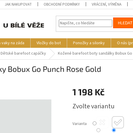
JAK NAKUPOVAT
OBCHODNÍ PODMÍNKY
VRÁCENÍ, VÝMĚNA
HLEDAT
a vaky na záda
Vložky do bot
Ponožky a silonky
O nás (p
Dětské barefoot capáčky
Kožené barefoot boty sandálky Bobux Go
ky Bobux Go Punch Rose Gold
1 198 Kč
Měrná
Zvolte variantu
cena:
Varianta