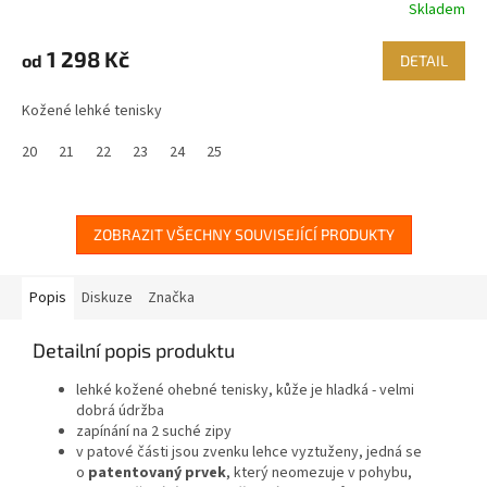
Skladem
1 298 Kč
od
DETAIL
Kožené lehké tenisky
20
21
22
23
24
25
ZOBRAZIT VŠECHNY SOUVISEJÍCÍ PRODUKTY
Popis
Diskuze
Značka
Detailní popis produktu
lehké kožené ohebné tenisky, kůže je hladká - velmi
dobrá údržba
zapínání na 2 suché zipy
v patové části jsou zvenku lehce vyztuženy, jedná se
o
patentovaný prvek
, který neomezuje v pohybu,