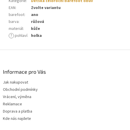
Kategorie
:
Dětská celoroční barefoot obuv
EAN
:
Zvolte variantu
barefoot
:
ano
barva
:
růžová
materiál
:
kůže
?
pohlaví
:
holka
Z
á
p
a
Informace pro Vás
t
Jak nakupovat
í
Obchodní podmínky
Vrácení, výměna
Reklamace
Doprava a platba
Kde nás najdete