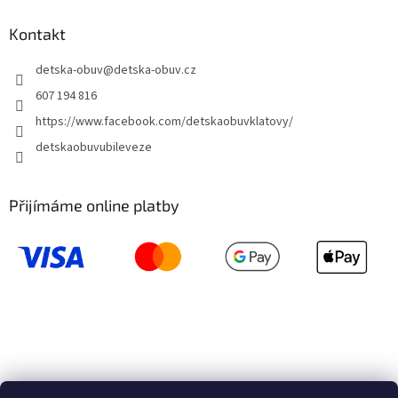
Kontakt
detska-obuv
@
detska-obuv.cz
607 194 816
https://www.facebook.com/detskaobuvklatovy/
detskaobuvubileveze
Přijímáme online platby