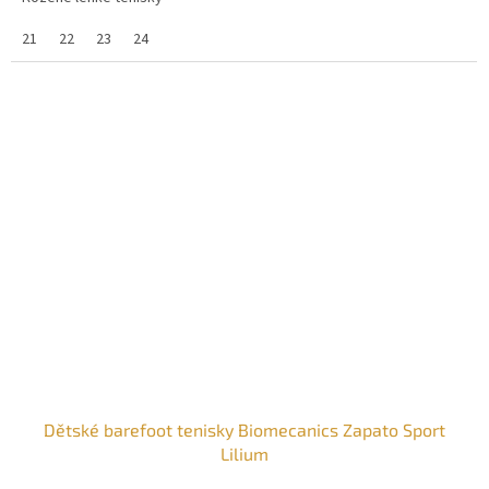
21
22
23
24
Dětské barefoot tenisky Biomecanics Zapato Sport
Lilium