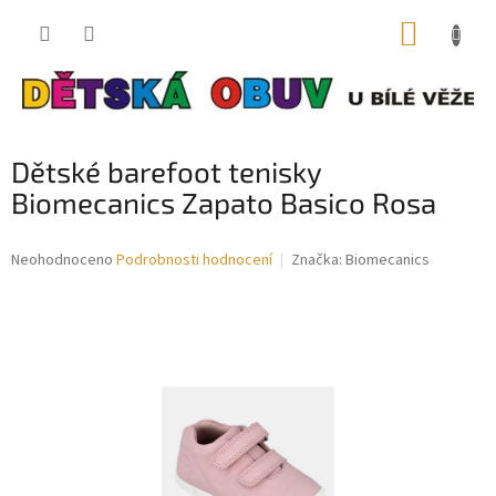
Přejít
NÁKUP
na
obsah
KOŠÍK
Dětské barefoot tenisky
Biomecanics Zapato Basico Rosa
Průměrné
Neohodnoceno
Podrobnosti hodnocení
Značka:
Biomecanics
hodnocení
produktu
je
0,0
z
5
hvězdiček.