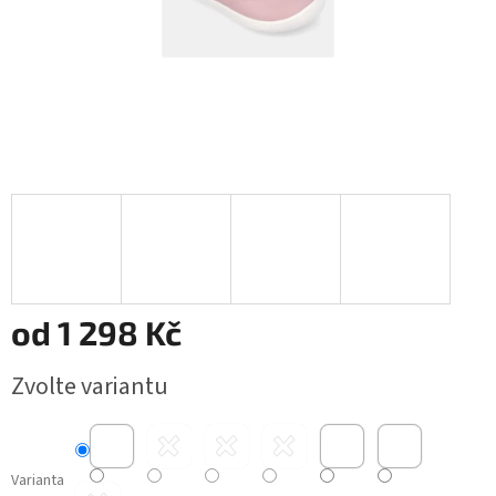
od
1 298 Kč
Měrná
Zvolte variantu
cena:
Varianta