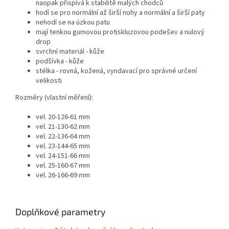
naopak přispívá k stabilitě malých chodců
hodí se pro normální až širší nohy a normální a širší paty
nehodí se na úzkou patu
mají tenkou gumovou protiskluzovou podešev a nulový
drop
svrchní materiál - kůže
podšívka - kůže
stélka - rovná, kožená, vyndavací pro správné určení
velikosti
Rozměry (vlastní měření):
vel. 20-126-61 mm
vel. 21-130-62 mm
vel. 22-136-64 mm
vel. 23-144-65 mm
vel. 24-151-66 mm
vel. 25-160-67 mm
vel. 26-166-69 mm
Doplňkové parametry