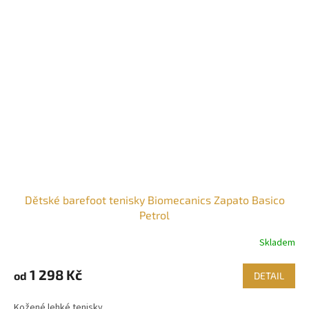
Dětské barefoot tenisky Biomecanics Zapato Basico
Petrol
Skladem
1 298 Kč
od
DETAIL
Kožené lehké tenisky