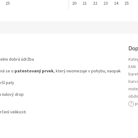
25
20
21
22
23
24
25
Dop
velmi dobrá údržba
Kate
EAN
:
dná se o
patentovaný prvek
, který neomezuje v pohybu, naopak
bare
barv
irší paty
mater
 nulový drop
obdo
?
p
rčení velikosti