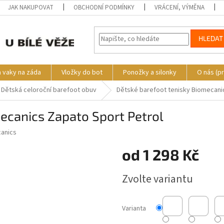
JAK NAKUPOVAT
OBCHODNÍ PODMÍNKY
VRÁCENÍ, VÝMĚNA
HLEDAT
a vaky na záda
Vložky do bot
Ponožky a silonky
O nás (p
Dětská celoroční barefoot obuv
Dětské barefoot tenisky Biomecani
ecanics Zapato Sport Petrol
anics
od
1 298 Kč
Měrná
Zvolte variantu
cena:
Varianta