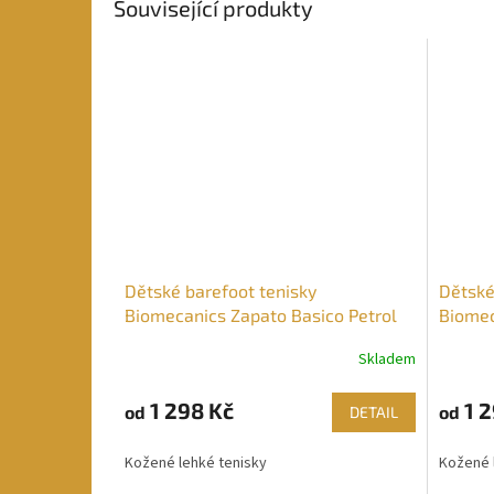
Související produkty
Dětské barefoot tenisky
Dětské
Biomecanics Zapato Basico Petrol
Biomec
Skladem
1 298 Kč
1 2
od
od
DETAIL
Kožené lehké tenisky
Kožené 