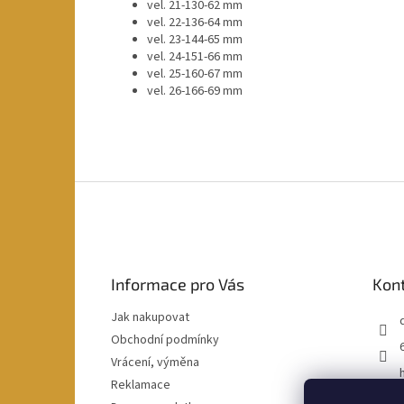
vel. 21-130-62 mm
vel. 22-136-64 mm
vel. 23-144-65 mm
vel. 24-151-66 mm
vel. 25-160-67 mm
vel. 26-166-69 mm
Z
á
p
a
t
Informace pro Vás
Kon
í
Jak nakupovat
Obchodní podmínky
Vrácení, výměna
Reklamace