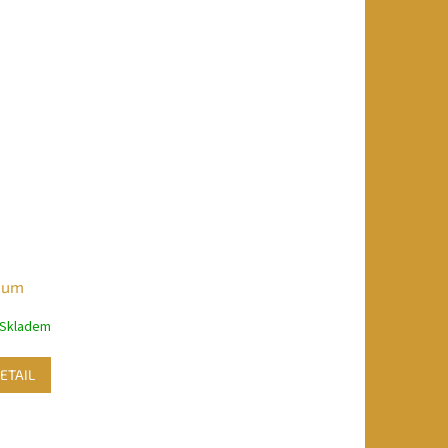
lium
Skladem
ETAIL