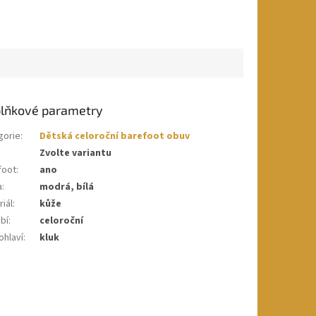
lňkové parametry
gorie
:
Dětská celoroční barefoot obuv
Zvolte variantu
foot
:
ano
a
:
modrá, bílá
iál
:
kůže
bí
:
celoroční
ohlaví
:
kluk