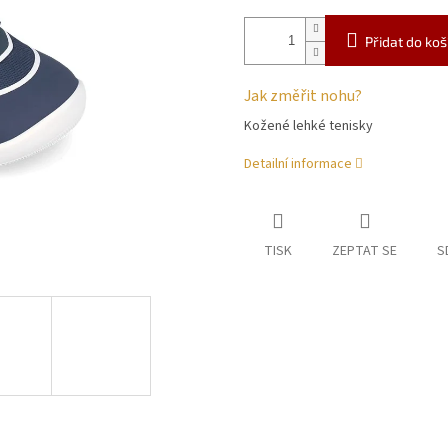
Přidat do koš
Jak změřit nohu?
Kožené lehké tenisky
Detailní informace
TISK
ZEPTAT SE
S