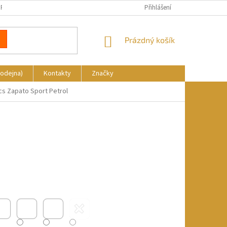
REKLAMACE
DOPRAVA A PLATBA
KDE NÁS NAJDETE
Přihlášení
NÁKUPNÍ
Prázdný košík
KOŠÍK
rodejna)
Kontakty
Značky
cs Zapato Sport Petrol