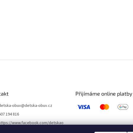
takt
Přijímáme online platby
detska-obuv
@
detska-obuv.cz
607 194 816
https://www.facebook.com/detskao
buvklatovy/