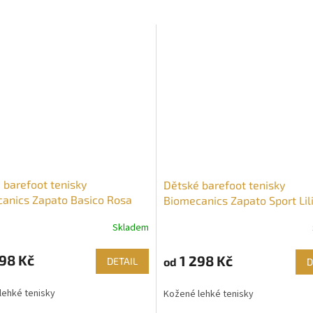
 barefoot tenisky
Dětské barefoot tenisky
anics Zapato Basico Rosa
Biomecanics Zapato Sport Li
Skladem
98 Kč
1 298 Kč
od
DETAIL
D
lehké tenisky
Kožené lehké tenisky