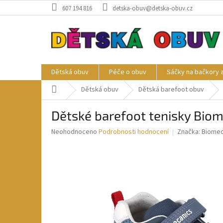
Přejít
607 194 816
detska-obuv@detska-obuv.cz
na
obsah
Dětská obuv
Péče o obuv
Sáčky na bačkory 
Domů
Dětská obuv
Dětská barefoot obuv
Dětské barefoot tenisky Biom
Průměrné
Neohodnoceno
Podrobnosti hodnocení
Značka:
Biomec
hodnocení
produktu
je
0,0
z
5
hvězdiček.