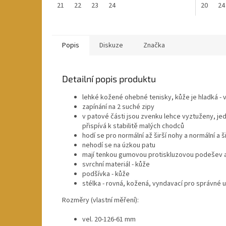
21
22
23
24
20
24
Popis
Diskuze
Značka
Detailní popis produktu
lehké kožené ohebné tenisky, kůže je hladká - 
zapínání na 2 suché zipy
v patové části jsou zvenku lehce vyztuženy, je
přispívá k stabilitě malých chodců
hodí se pro normální až širší nohy a normální a š
nehodí se na úzkou patu
mají tenkou gumovou protiskluzovou podešev a
svrchní materiál - kůže
podšívka - kůže
stélka - rovná, kožená, vyndavací pro správné u
Rozměry (vlastní měření):
vel. 20-126-61 mm