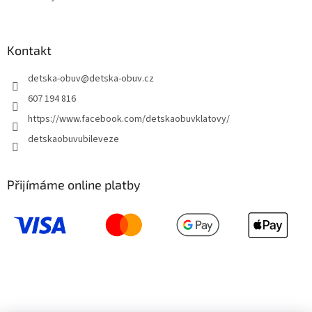
Kontakt
detska-obuv
@
detska-obuv.cz
607 194 816
https://www.facebook.com/detskaobuvklatovy/
detskaobuvubileveze
Přijímáme online platby