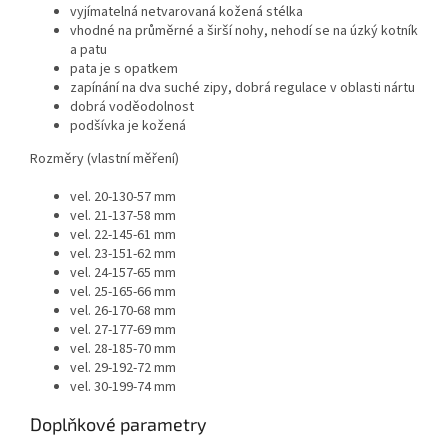
vyjímatelná netvarovaná kožená stélka
vhodné na průměrné a širší nohy, nehodí se na úzký kotník
a patu
pata je s opatkem
zapínání na dva suché zipy, dobrá regulace v oblasti nártu
dobrá voděodolnost
podšívka je kožená
Rozměry (vlastní měření)
vel. 20-130-57 mm
vel. 21-137-58 mm
vel. 22-145-61 mm
vel. 23-151-62 mm
vel. 24-157-65 mm
vel. 25-165-66 mm
vel. 26-170-68 mm
vel. 27-177-69 mm
vel. 28-185-70 mm
vel. 29-192-72 mm
vel. 30-199-74 mm
Doplňkové parametry