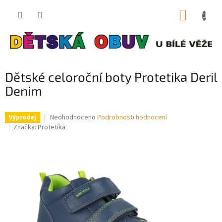
Přejít
NÁKUP
na
obsah
KOŠÍK
Dětské celoroční boty Protetika Deril
Denim
Průměrné
Neohodnoceno
Podrobnosti hodnocení
Výprodej
hodnocení
Značka:
Protetika
produktu
je
0,0
z
5
hvězdiček.