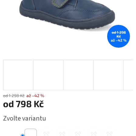
od 1 298
Kč
až –42 %
od 1 298 Kč
až –42 %
od
798 Kč
Měrná
Zvolte variantu
cena: