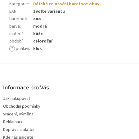
Kategorie
:
Dětská celoroční barefoot obuv
EAN
:
Zvolte variantu
barefoot
:
ano
barva
:
modrá
materiál
:
kůže
období
:
celoroční
?
pohlaví
:
kluk
Z
á
p
a
Informace pro Vás
t
Jak nakupovat
í
Obchodní podmínky
Vrácení, výměna
Reklamace
Doprava a platba
Kde nás najdete