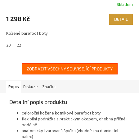
Skladem
1 298 Kč
DETAIL
Kožené barefoot boty
20
22
ZOBRAZIT VŠECHNY SOUVISEJÍCÍ PRODUKTY
Popis
Diskuze
Značka
Detailní popis produktu
celoroční kožené kotníkové barefoot boty
flexibilní podrážka s praktickým okopem, ohebná příčně i
podélně
anatomicky tvarovaná špička (vhodné i na dominatní
palec)