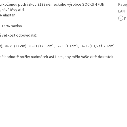
vou koženou podrážkou 3139 německého výrobce SOCKS 4 FUN
Kate
, návštěvy atd.
EAN
:
% elastan
?
p
, 15 % bavlna
 velikost odpovídala):
), 28-29 (17 cm), 30-31 (17,5 cm), 32-33 (19 cm), 34-35 (19,5 až 20 cm)
ené hodnotě nožky nadměrek asi 1 cm, aby mělo Vaše dítě dostatek
.