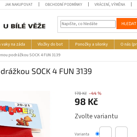
JAK NAKUPOVAT
OBCHODNÍ PODMÍNKY
VRÁCENÍ, VÝMĚNA
HLEDAT
a vaky na záda
Vložky do bot
Ponožky a silonky
O nás (p
enou podrážkou SOCK 4 FUN 3139
odrážkou SOCK 4 FUN 3139
178 Kč
–44 %
98 Kč
Měrná
Zvolte variantu
cena:
Varianta