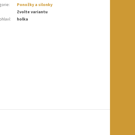
gorie
:
Ponožky a silonky
Zvolte variantu
ohlaví
:
holka