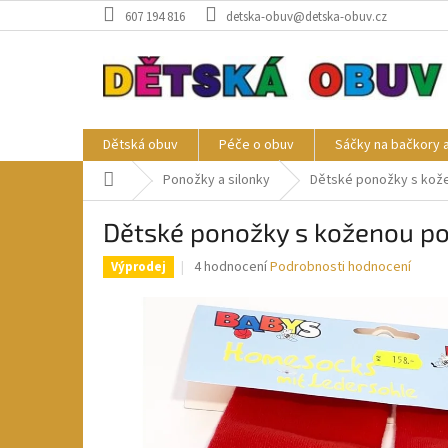
Přejít
607 194 816
detska-obuv@detska-obuv.cz
na
obsah
Dětská obuv
Péče o obuv
Sáčky na bačkory 
Domů
Ponožky a silonky
Dětské ponožky s kož
Dětské ponožky s koženou p
Průměrné
4 hodnocení
Podrobnosti hodnocení
Výprodej
hodnocení
produktu
je
2,8
z
5
hvězdiček.