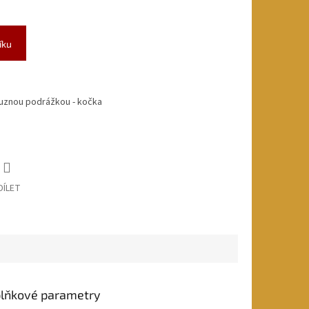
íku
luznou podrážkou - kočka
DÍLET
lňkové parametry