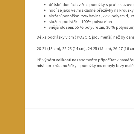
dětské domácí zvířecí ponožky s protiskluzo
hodí se jako velmi skladné přezůvky na kroužky
složení ponožka: 75% bavlna, 22% polyamid, 3
složení podrážka: 100% polyuretan
vnější složení: 55 % polyuretan, 30 % polyester
Délka podrážky v cm ( POZOR, jsou menší, než by daná
20-21 (13 cm), 22-23 (14 cm), 24-25 (15 cm), 26-27 (16 cm
Při výběru velikosti nezapomeňte připočítat k naměř
místa pro růst nožičky a ponožky mu nebyly brzy malé
Z
á
p
a