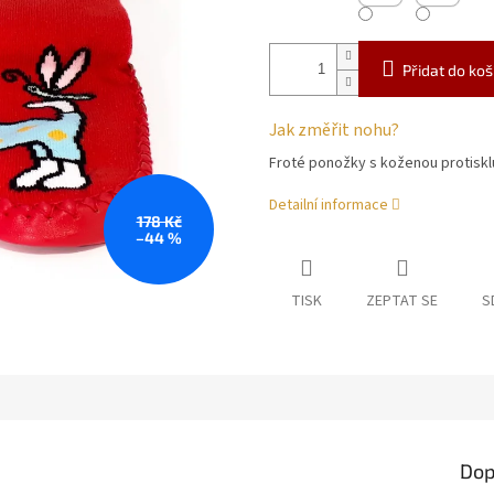
Přidat do koš
Jak změřit nohu?
Froté ponožky s koženou protisk
Detailní informace
178 Kč
–44 %
TISK
ZEPTAT SE
S
Dop