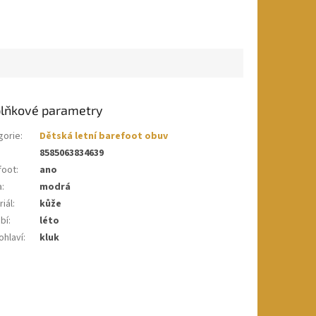
lňkové parametry
gorie
:
Dětská letní barefoot obuv
8585063834639
foot
:
ano
a
:
modrá
iál
:
kůže
bí
:
léto
ohlaví
:
kluk