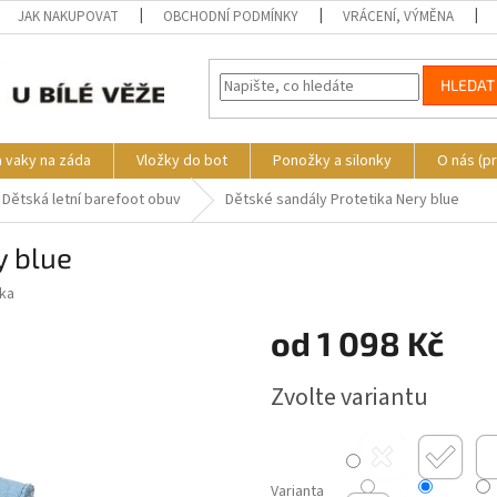
JAK NAKUPOVAT
OBCHODNÍ PODMÍNKY
VRÁCENÍ, VÝMĚNA
HLEDAT
a vaky na záda
Vložky do bot
Ponožky a silonky
O nás (p
Dětská letní barefoot obuv
Dětské sandály Protetika Nery blue
y blue
ika
od
1 098 Kč
Měrná
Zvolte variantu
cena:
Varianta