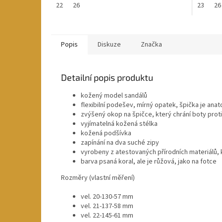
22
26
23
26
Popis
Diskuze
Značka
Detailní popis produktu
kožený model sandálů
flexibilní podešev, mírný opatek, špička je ana
zvýšený okop na špičce, který chrání boty prot
vyjímatelná kožená stélka
kožená podšívka
zapínání na dva suché zipy
vyrobeny z atestovaných přírodních materiálů, 
barva psaná koral, ale je růžová, jako na fotce
Rozměry (vlastní měření)
vel. 20-130-57 mm
vel. 21-137-58 mm
vel. 22-145-61 mm