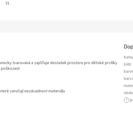
31
Dop
Kate
tomicky tvarovaná a zajišťuje dostatek prostoru pro dětské prstíky
EAN
:
i poškození
bare
barv
mater
které zaručují nezávadnost materiálu
obdo
?
p