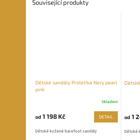
Související produkty
Dětské sandály Protetika Nery pearl
Dětské
pink
Skladem
1 198 Kč
1 2
od
od
DETAIL
Dětské kožené barefoot sandály
Dětské 