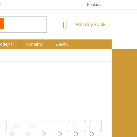
REKLAMACE
DOPRAVA A PLATBA
KDE NÁS NAJDETE
Přihlášení
NÁKUPNÍ
Prázdný košík
KOŠÍK
rodejna)
Kontakty
Značky