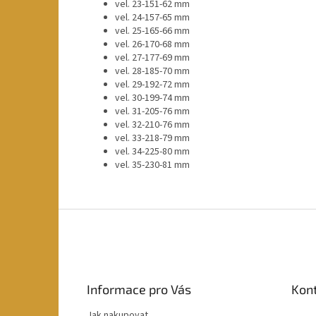
vel. 23-151-62 mm
vel. 24-157-65 mm
vel. 25-165-66 mm
vel. 26-170-68 mm
vel. 27-177-69 mm
vel. 28-185-70 mm
vel. 29-192-72 mm
vel. 30-199-74 mm
vel. 31-205-76 mm
vel. 32-210-76 mm
vel. 33-218-79 mm
vel. 34-225-80 mm
vel. 35-230-81 mm
Z
á
p
a
t
Informace pro Vás
Kon
í
Jak nakupovat