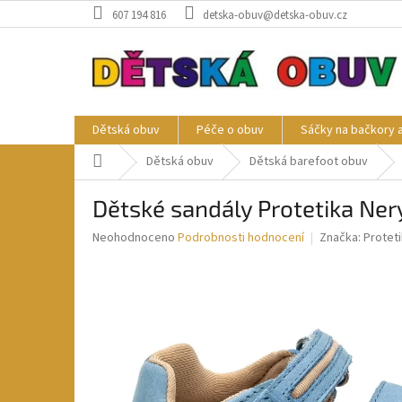
Přejít
607 194 816
detska-obuv@detska-obuv.cz
na
obsah
Dětská obuv
Péče o obuv
Sáčky na bačkory 
Domů
Dětská obuv
Dětská barefoot obuv
Dětské sandály Protetika Ner
Průměrné
Neohodnoceno
Podrobnosti hodnocení
Značka:
Protet
hodnocení
produktu
je
0,0
z
5
hvězdiček.