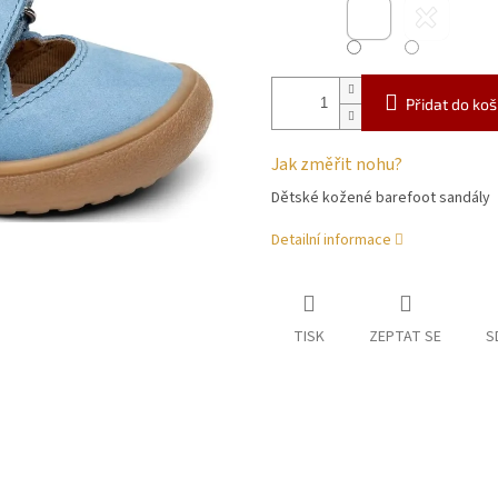
Přidat do koš
Jak změřit nohu?
Dětské kožené barefoot sandály
Detailní informace
TISK
ZEPTAT SE
S