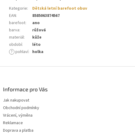
Kategorie
:
Dětská letní barefoot obuv
EAN
:
8585063874567
barefoot
:
ano
barva
:
růžová
materiál
:
kůže
období
:
léto
?
pohlaví
:
holka
Z
á
p
a
Informace pro Vás
t
Jak nakupovat
í
Obchodní podmínky
Vrácení, výměna
Reklamace
Doprava a platba