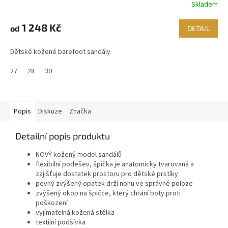
Skladem
1 248 Kč
od
DETAIL
Dětské kožené barefoot sandály
27
28
30
Popis
Diskuze
Značka
Detailní popis produktu
NOVÝ kožený model sandálů
flexibilní podešev, špička je anatomicky tvarovaná a
zajišťuje dostatek prostoru pro dětské prstíky
pevný zvýšený opatek drží nohu ve správné poloze
zvýšený okop na špičce, který chrání boty proti
poškození
vyjímatelná kožená stélka
textilní podšívka