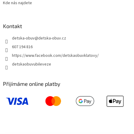
Kde nás najdete
Kontakt
detska-obuv
@
detska-obuv.cz
607 194 816
https://www.facebook.com/detskaobuvklatovy/
detskaobuvubileveze
Přijímáme online platby