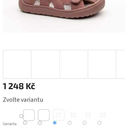
1 248 Kč
Měrná
Zvolte variantu
cena:
Varianta