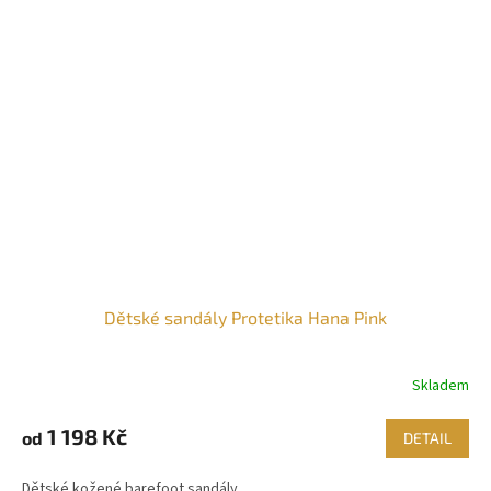
Dětské sandály Protetika Hana Pink
Skladem
1 198 Kč
od
DETAIL
Dětské kožené barefoot sandály