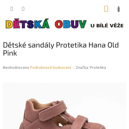
Přejít
NÁKUP
na
obsah
KOŠÍK
Dětské sandály Protetika Hana Old
Pink
Průměrné
Neohodnoceno
Podrobnosti hodnocení
Značka:
Protetika
hodnocení
produktu
je
0,0
z
5
hvězdiček.