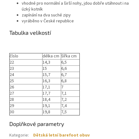
vhodné pro normální a širší nohy, jdou dobře utáhnout i na
úzký kotník
zapínání na dva suché zipy
vyráběno v České republice
Tabulka velikostí
číslo
délka cm
šířka cm
22
14,3
6,5
23
15
6,6
24
15,7
6,7
25
16,3
6,8
26
17,1
7
27
17,7
7,1
28
18,4
7,2
29
19,1
7,4
30
19,8
7,5
Doplňkové parametry
Kategorie
:
Dětská letní barefoot obuv