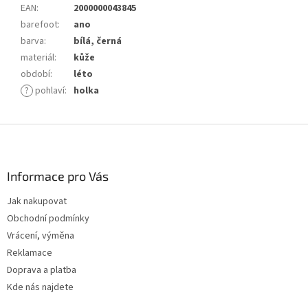
EAN
:
2000000043845
barefoot
:
ano
barva
:
bílá, černá
materiál
:
kůže
období
:
léto
?
pohlaví
:
holka
Z
á
p
a
Informace pro Vás
t
Jak nakupovat
í
Obchodní podmínky
Vrácení, výměna
Reklamace
Doprava a platba
Kde nás najdete