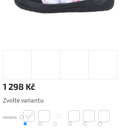
1 298 Kč
Měrná
Zvolte variantu
cena:
Varianta