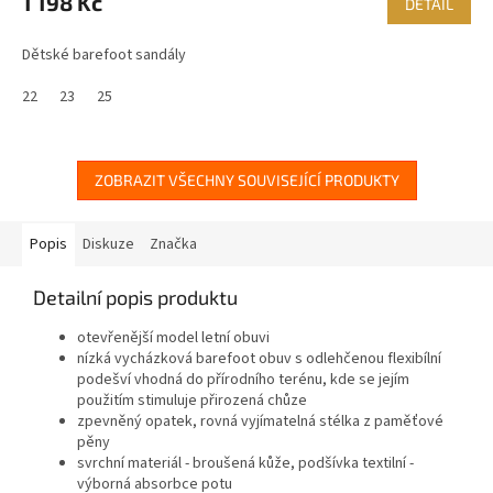
1 198 Kč
DETAIL
Dětské barefoot sandály
22
23
25
ZOBRAZIT VŠECHNY SOUVISEJÍCÍ PRODUKTY
Popis
Diskuze
Značka
Detailní popis produktu
otevřenější model letní obuvi
nízká vycházková barefoot obuv s odlehčenou flexibílní
podešví vhodná do přírodního terénu, kde se jejím
použitím stimuluje přirozená chůze
zpevněný opatek, rovná vyjímatelná stélka z paměťové
pěny
svrchní materiál - broušená kůže, podšívka textilní -
výborná absorbce potu