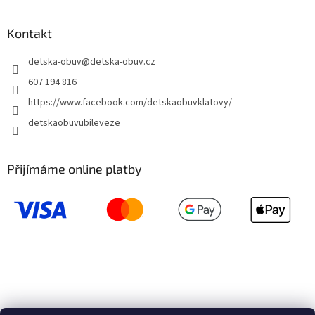
Kontakt
detska-obuv
@
detska-obuv.cz
607 194 816
https://www.facebook.com/detskaobuvklatovy/
detskaobuvubileveze
Přijímáme online platby