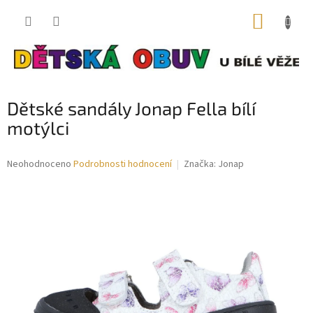
Přejít
NÁKUP
na
obsah
KOŠÍK
Dětské sandály Jonap Fella bílí
motýlci
Průměrné
Neohodnoceno
Podrobnosti hodnocení
Značka:
Jonap
hodnocení
produktu
je
0,0
z
5
hvězdiček.