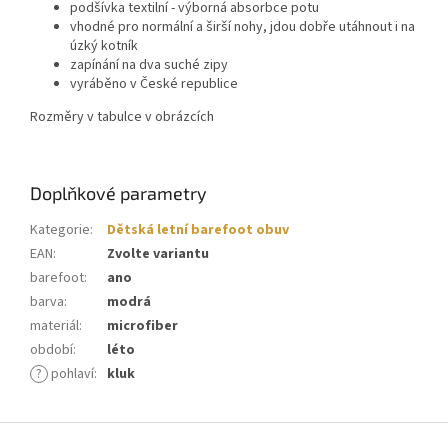
podšívka textilní - výborná absorbce potu
vhodné pro normální a širší nohy, jdou dobře utáhnout i na
úzký kotník
zapínání na dva suché zipy
vyráběno v České republice
Rozměry v tabulce v obrázcích
Doplňkové parametry
Kategorie
:
Dětská letní barefoot obuv
EAN
:
Zvolte variantu
barefoot
:
ano
barva
:
modrá
materiál
:
microfiber
období
:
léto
?
pohlaví
:
kluk
Z