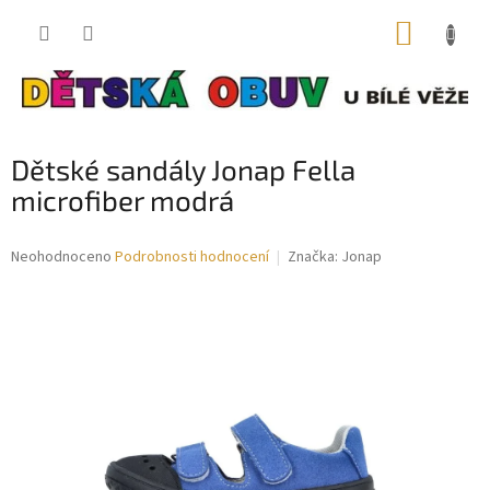
Přejít
NÁKUP
na
obsah
KOŠÍK
Dětské sandály Jonap Fella
microfiber modrá
Průměrné
Neohodnoceno
Podrobnosti hodnocení
Značka:
Jonap
hodnocení
produktu
je
0,0
z
5
hvězdiček.