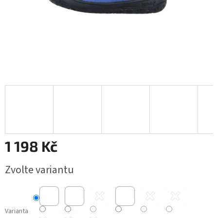
1 198 Kč
Měrná
Zvolte variantu
cena:
Varianta