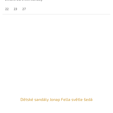
22
23
27
Dětské sandály Jonap Fella světle šedá