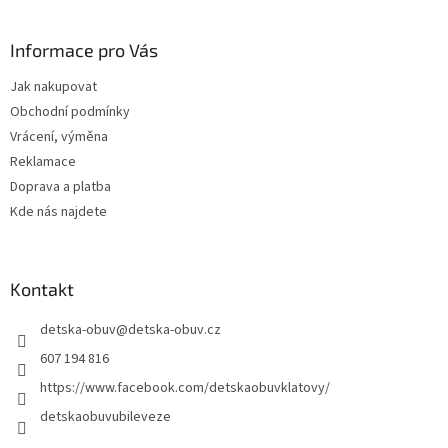
á
p
a
Informace pro Vás
t
Jak nakupovat
í
Obchodní podmínky
Vrácení, výměna
Reklamace
Doprava a platba
Kde nás najdete
Kontakt
detska-obuv
@
detska-obuv.cz
607 194 816
https://www.facebook.com/detskaobuvklatovy/
detskaobuvubileveze