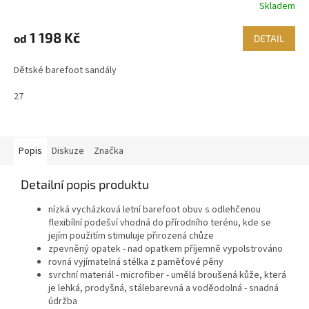
Skladem
1 198 Kč
od
DETAIL
Dětské barefoot sandály
27
Popis
Diskuze
Značka
Detailní popis produktu
nízká vycházková letní barefoot obuv s odlehčenou
flexibílní podešví vhodná do přírodního terénu, kde se
jejím použitím stimuluje přirozená chůze
zpevněný opatek - nad opatkem příjemně vypolstrováno
rovná vyjímatelná stélka z paměťové pěny
svrchní materiál - microfiber -
umělá broušená kůže, která
je lehká, prodyšná, stálebarevná a voděodolná - snadná
údržba