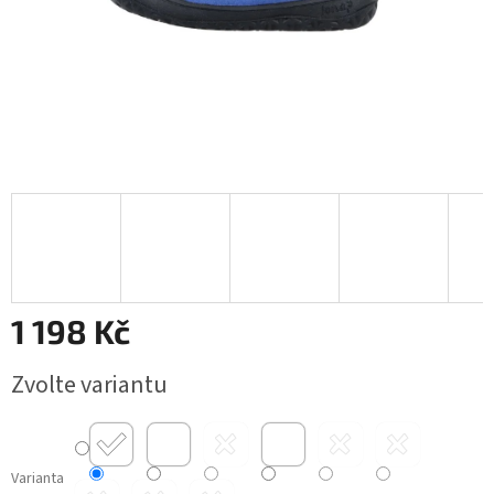
1 198 Kč
Měrná
Zvolte variantu
cena:
Varianta