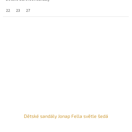
22
23
27
Dětské sandály Jonap Fella světle šedá