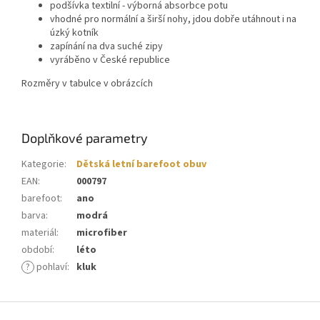
podšívka textilní - výborná absorbce potu
vhodné pro normální a širší nohy, jdou dobře utáhnout i na
úzký kotník
zapínání na dva suché zipy
vyráběno v České republice
Rozměry v tabulce v obrázcích
Doplňkové parametry
Kategorie
:
Dětská letní barefoot obuv
EAN
:
000797
barefoot
:
ano
barva
:
modrá
materiál
:
microfiber
období
:
léto
?
pohlaví
:
kluk
Z