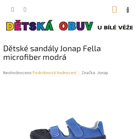
Přejít
NÁKUP
na
obsah
KOŠÍK
Dětské sandály Jonap Fella
microfiber modrá
Průměrné
Neohodnoceno
Podrobnosti hodnocení
Značka:
Jonap
hodnocení
produktu
je
0,0
z
5
hvězdiček.