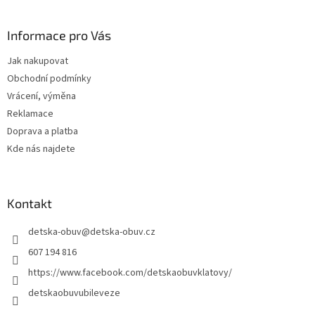
á
p
a
Informace pro Vás
t
Jak nakupovat
í
Obchodní podmínky
Vrácení, výměna
Reklamace
Doprava a platba
Kde nás najdete
Kontakt
detska-obuv
@
detska-obuv.cz
607 194 816
https://www.facebook.com/detskaobuvklatovy/
detskaobuvubileveze