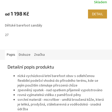
Skladem
1 198 Kč
od
DETAIL
Dětské barefoot sandály
27
Popis
Diskuze
Značka
Detailní popis produktu
nízká vycházková letní barefoot obuv s odlehčenou
flexibílní podešví vhodná do přírodního terénu, kde se
jejím použitím stimuluje přirozená chůze
zpevněný opatek - nad opatkem příjemně vypolstrováno
rovná vyjímatelná stélka z paměťové pěny
svrchní materiál - microfiber -
umělá broušená kůže, která
je lehká, prodyšná, stálebarevná a voděodolná - snadná
údržba