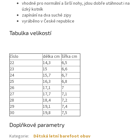
vhodné pro normální a širší nohy, jdou dobře utáhnout i na
úzký kotník
zapínání na dva suché zipy
vyráběno v České republice
Tabulka velikostí
číslo
délka cm
šířka cm
22
14,3
6,5
23
15
6,6
24
15,7
6,7
25
16,3
6,8
26
17,1
7
27
17,7
7,1
28
18,4
7,2
29
19,1
7,4
30
19,8
7,5
Doplňkové parametry
Kategorie
:
Dětská letní barefoot obuv