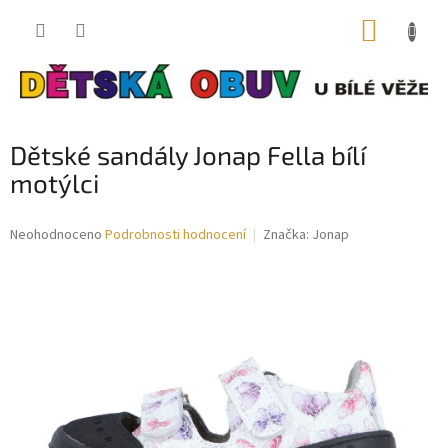
Přejít
NÁKUP
na
obsah
KOŠÍK
Dětské sandály Jonap Fella bílí
motýlci
Průměrné
Neohodnoceno
Podrobnosti hodnocení
Značka:
Jonap
hodnocení
produktu
je
0,0
z
5
hvězdiček.