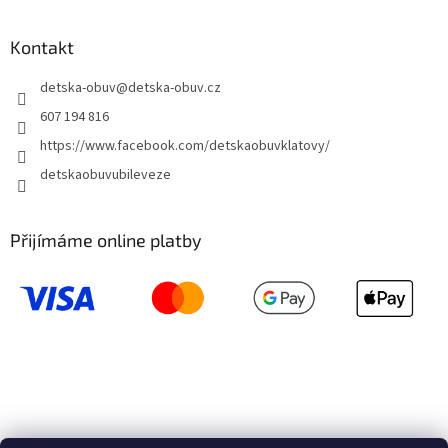
Kontakt
detska-obuv
@
detska-obuv.cz
607 194 816
https://www.facebook.com/detskaobuvklatovy/
detskaobuvubileveze
Přijímáme online platby