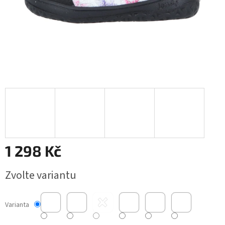
1 298 Kč
Měrná
Zvolte variantu
cena:
Varianta