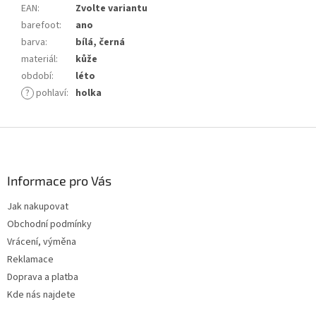
EAN
:
Zvolte variantu
barefoot
:
ano
barva
:
bílá, černá
materiál
:
kůže
období
:
léto
?
pohlaví
:
holka
Z
á
p
a
Informace pro Vás
t
Jak nakupovat
í
Obchodní podmínky
Vrácení, výměna
Reklamace
Doprava a platba
Kde nás najdete