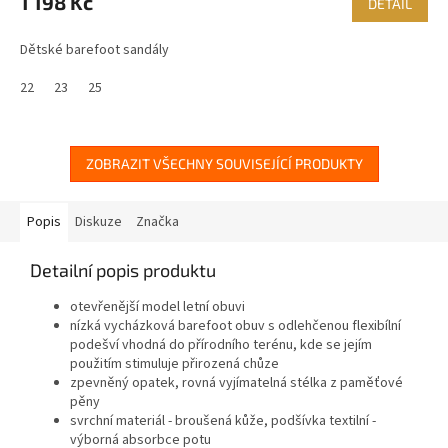
1 198 Kč
DETAIL
Dětské barefoot sandály
22
23
25
ZOBRAZIT VŠECHNY SOUVISEJÍCÍ PRODUKTY
Popis
Diskuze
Značka
Detailní popis produktu
otevřenější model letní obuvi
nízká vycházková barefoot obuv s odlehčenou flexibílní
podešví vhodná do přírodního terénu, kde se jejím
použitím stimuluje přirozená chůze
zpevněný opatek, rovná vyjímatelná stélka z paměťové
pěny
svrchní materiál - broušená kůže, podšívka textilní -
výborná absorbce potu