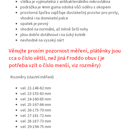
stélka je vyjímatelná z antibakteriálního mikrovlákna
podrážka je 4mm guma odolná vůči oděru s okopem
prostorná špička zajišťuje dostatečný prostor pro prsty,
vhodná i na dominatní palce
opatek je pevný
vhodné na normální, až mírně širší nohy
jdou dobře dotáhnout i na úzký kotník
nevhodné na vysoký nárt
Věnujte prosím pozornost měření, plátěnky jsou
cca o číslo větší, než jiná Froddo obuv ( je
potřeba vzít o číslo menší, viz rozměry)
Rozměry (vlastní měření)
vel. 22-148-62 mm
vel. 23-155-63 mm
vel. 24-160-65 mm
vel. 25-167-66 mm
vel. 26-175-70 mm
vel. 27-181-72 mm
vel. 28-187-73 mm
vel. 29-194-75 mm