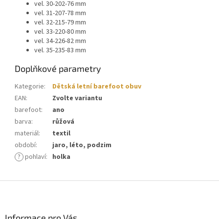
vel. 30-202-76 mm
vel. 31-207-78 mm
vel. 32-215-79 mm
vel. 33-220-80 mm
vel. 34-226-82 mm
vel. 35-235-83 mm
Doplňkové parametry
Kategorie
:
Dětská letní barefoot obuv
EAN
:
Zvolte variantu
barefoot
:
ano
barva
:
růžová
materiál
:
textil
období
:
jaro, léto, podzim
?
pohlaví
:
holka
Z
á
p
a
Informace pro Vás