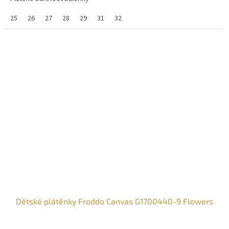
25
26
27
28
29
31
32
Dětské plátěnky Froddo Canvas G1700440-9 Flowers