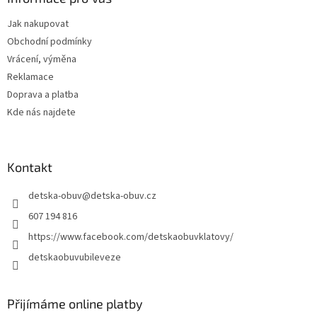
t
Jak nakupovat
í
Obchodní podmínky
Vrácení, výměna
Reklamace
Doprava a platba
Kde nás najdete
Kontakt
detska-obuv
@
detska-obuv.cz
607 194 816
https://www.facebook.com/detskaobuvklatovy/
detskaobuvubileveze
Přijímáme online platby