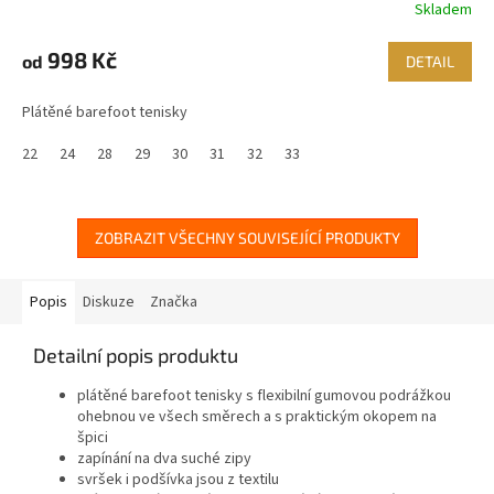
Skladem
998 Kč
od
DETAIL
Plátěné barefoot tenisky
22
24
28
29
30
31
32
33
ZOBRAZIT VŠECHNY SOUVISEJÍCÍ PRODUKTY
Popis
Diskuze
Značka
Detailní popis produktu
plátěné barefoot tenisky s flexibilní gumovou podrážkou
ohebnou ve všech směrech a s praktickým okopem na
špici
zapínání na dva suché zipy
svršek i podšívka jsou z textilu