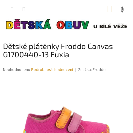
Přejít
NÁKUP
na
obsah
KOŠÍK
Dětské plátěnky Froddo Canvas
G1700440-13 Fuxia
Průměrné
Neohodnoceno
Podrobnosti hodnocení
Značka:
Froddo
hodnocení
produktu
je
0,0
z
5
hvězdiček.