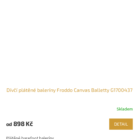
Dívčí plátěné baleríny Froddo Canvas Balletty G1700437
Skladem
898 Kč
od
DETAIL
Plátěné barefoot baleríny