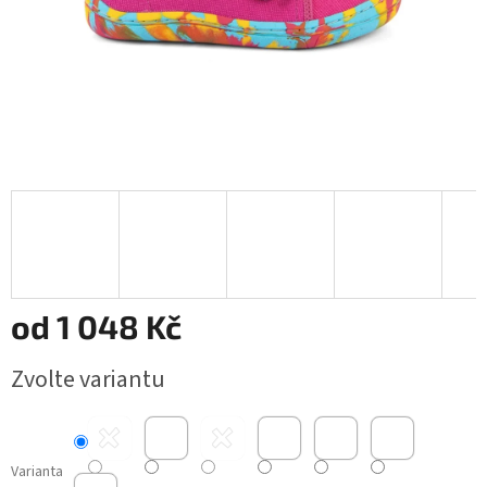
od
1 048 Kč
Měrná
Zvolte variantu
cena:
Varianta